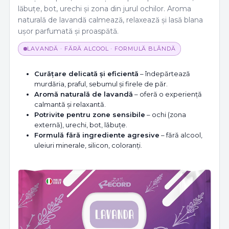
lăbuțe, bot, urechi și zona din jurul ochilor. Aroma
naturală de lavandă calmează, relaxează și lasă blana
ușor parfumată și proaspătă.
LAVANDĂ · FĂRĂ ALCOOL · FORMULĂ BLÂNDĂ
Curățare delicată și eficientă
– îndepărtează
murdăria, praful, sebumul și firele de păr.
Aromă naturală de lavandă
– oferă o experiență
calmantă și relaxantă.
Potrivite pentru zone sensibile
– ochi (zona
externă), urechi, bot, lăbuțe.
Formulă fără ingrediente agresive
– fără alcool,
uleiuri minerale, silicon, coloranți.