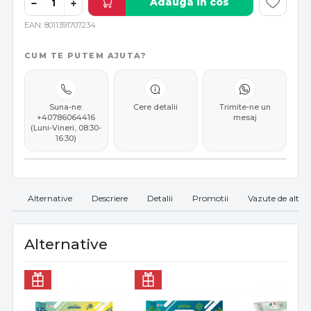
Adauga in cos
−
+
EAN
8011391707234
CUM TE PUTEM AJUTA?
Suna-ne:
Cere detalii
Trimite-ne un
+40786064416
mesaj
(Luni-Vineri, 08:30-
16:30)
Alternative
Descriere
Detalii
Promotii
Vazute de altii
Alternative