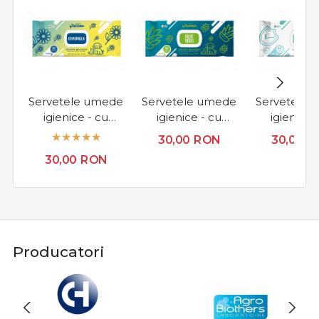
Servetele umede
Servetele umede
Servetele 
igienice - cu
igienice - cu
igienice 
aroma de musetel
aroma de aloe
clorexidi
30,00
RON
30,00
R
- 80buc.
vera - 80buc.
80buc
30,00
RON
Producatori