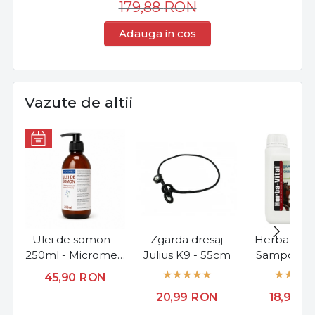
179,88
RON
Adauga in cos
Vazute de altii
Ulei de somon -
Zgarda dresaj
Herba-Vital 
250ml - Micromed
Julius K9 - 55cm
Sampon p
Vet - Supliment
cabaline, l
45,90
RON
Omega 3-6-9
fortifiere si i
20,99
RON
18,99
R
pentru piele,
blana