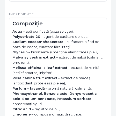
INGREDIENTE
Compoziție
Aqua
– apă purificată (baza soluției),
Polysorbate 20
– agent de curățare delicat,
Sodium cocoamphoacetate
– surfactant blând pe
bază de cocos, curățare fără iritații,
Glycerin
– hidratează și menține elasticitatea pielii,
Malva sylvestris extract
– extract de nalbă (calmant,
emolient),
Melissa officinalis leaf extract
– extract de roiniță
(antiinflamator, liniștitor),
Rosa canina fruit extract
– extract de măceș
(antioxidant, protejează pielea),
Parfum – lavandă
– aromă naturală, calmantă,
Phenoxyethanol, Benzoic acid, Dehydroacetic
acid, Sodium benzoate, Potassium sorbate
–
conservanți siguri,
Citric acid
– reglator de pH,
Limonene
– compus aromatic din citrice.