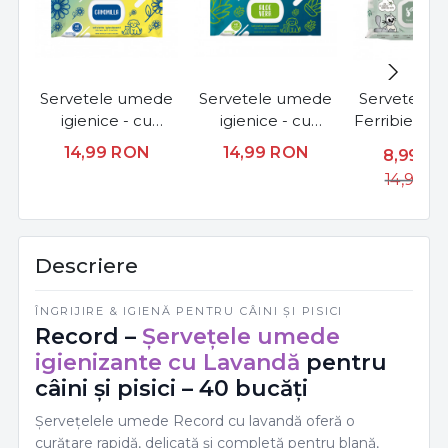
Servetele umede
Servetele umede
Servetele 
igienice - cu
igienice - cu
Ferribiella -
aroma de musetel
aroma de aloe
- 40bu
14,99
RON
14,99
RON
8,99
R
- 40buc.
vera - 40buc.
14,99
R
Descriere
ÎNGRIJIRE & IGIENĂ PENTRU CÂINI ȘI PISICI
Record –
Șervețele umede
igienizante cu Lavandă
pentru
câini și pisici – 40 bucăți
Șervețelele umede Record cu lavandă oferă o
curățare rapidă, delicată și completă pentru blană,