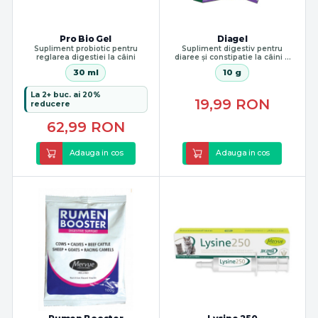
Pro Bio Gel
Diagel
Supliment probiotic pentru
Supliment digestiv pentru
reglarea digestiei la câini
diaree și constipatie la câini și
pisici
30 ml
10 g
La 2+ buc. ai 20%
19,99
RON
reducere
62,99
RON
Adauga in cos
Adauga in cos