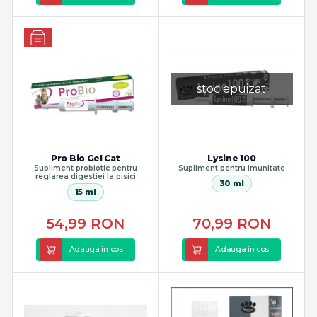
stoc epuizat
Pro Bio Gel Cat
Lysine 100
Supliment probiotic pentru
Supliment pentru imunitate
reglarea digestiei la pisici
30 ml
15 ml
54,99
RON
70,99
RON
Adauga in cos
Adauga in cos