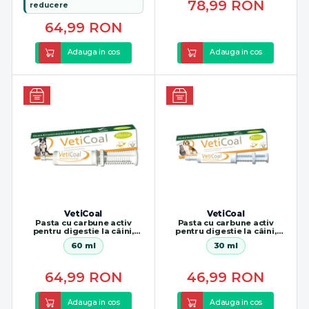
78,99
RON
reducere
64,99
RON
Adauga in cos
Adauga in cos
VetiCoal
VetiCoal
Pasta cu carbune activ
Pasta cu carbune activ
pentru digestie la câini,
pentru digestie la câini,
pisici și animale mici
pisici și animale mici
60 ml
30 ml
64,99
RON
46,99
RON
Adauga in cos
Adauga in cos