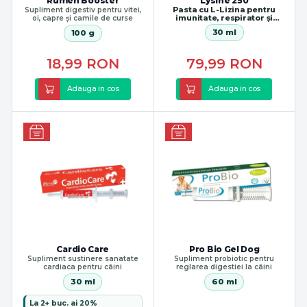
Rumen Booster
Lysine 250
Pasta cu L-Lizina pentru
Supliment digestiv pentru vitei,
imunitate, respirator și
oi, capre și camile de curse
ocular la pisici
30 ml
100 g
18,99
RON
79,99
RON
Adauga in cos
Adauga in cos
Cardio Care
Pro Bio Gel Dog
Supliment sustinere sanatate
Supliment probiotic pentru
cardiaca pentru câini
reglarea digestiei la câini
30 ml
60 ml
La 2+ buc. ai 20%