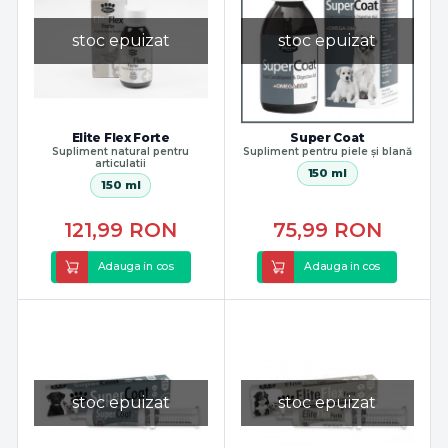
stoc epuizat
stoc epuizat
Elite Flex Forte
Super Coat
Supliment natural pentru
Supliment pentru piele și blană
articulatii
150 ml
150 ml
121,99
RON
75,99
RON
Adauga in cos
Adauga in cos
stoc epuizat
stoc epuizat