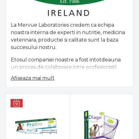
La Mervue Laboratories credem ca echipa
noastra interna de experti in nutritie, medicina
veterinara, productie si calitate sunt la baza
succesului nostru.
Etosul companiei noastre a fost intotdeauna
un proces de colaborare intre profesionistii
nostri si clientii nostri din intreaga lume.
Afiseaza mai mult
Recunoastem ca lucrand impreuna putem
produce produse de top la nivel mondial.
Am pus un accent foarte puternic pe
cercetare si dezvoltare si ne-am angajat
întotdeauna in acest scop si insistam asupra
standardelor facilitatii GMP +.