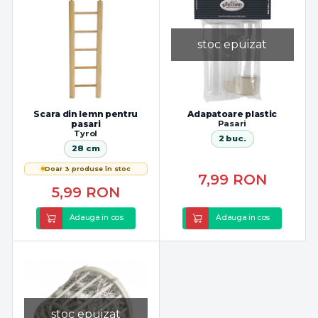
stoc epuizat
Scara din lemn pentru
Adapatoare plastic
pasari
Pasari
Tyrol
2 buc.
28 cm
Doar 3 produse în stoc
7,99
RON
5,99
RON
Adauga in cos
Adauga in cos
stoc epuizat