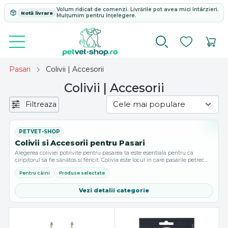
Volum ridicat de comenzi. Livrările pot avea mici întârzieri.
Notă livrare
Mulțumim pentru înțelegere.
Pasari
Colivii | Accesorii
Colivii | Accesorii
Filtreaza
Colivii si Accesorii pentru Pasari
Alegerea coliviei potrivite pentru pasarea ta este esentiala pentru ca
ciripitorul sa fie sănătos si fericit. Colivia este locul in care pasarile petrec
mare parte din viață lor si trebuie sa fie confortabila si sigura.
Pentru câini
Produse selectate
Vezi detalii categorie