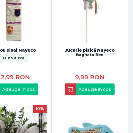
ou sisal Nayeco
Jucarie pisică Nayeco
Bagheta Bee
13 x 50 cm
42,99
RON
9,99
RON
Adauga in cos
Adauga in cos
10%