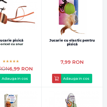
ucarie pisică
Jucarie cu elastic pentru
Soricel cu snur
pisică
7,99
RON
RON
6,99
RON
Adauga in cos
Adauga in cos