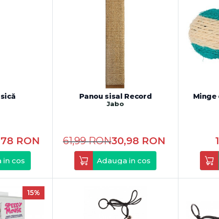
isică
Panou sisal Record
Minge d
Jabo
,78
RON
61,99
RON
30,98
RON
 in cos
Adauga in cos
15%