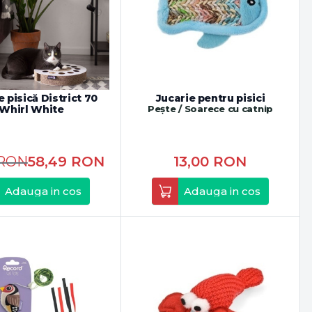
e pisică District 70
Jucarie pentru pisici
Whirl White
Pește / Soarece cu catnip
RON
58,49
RON
13,00
RON
Adauga in cos
Adauga in cos