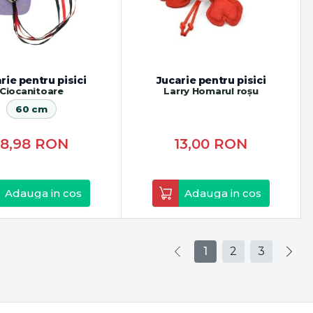
rie pentru pisici
Jucarie pentru pisici
Ciocanitoare
Larry Homarul roșu
60 cm
18,98
RON
13,00
RON
Adauga in cos
Adauga in cos
1
2
3