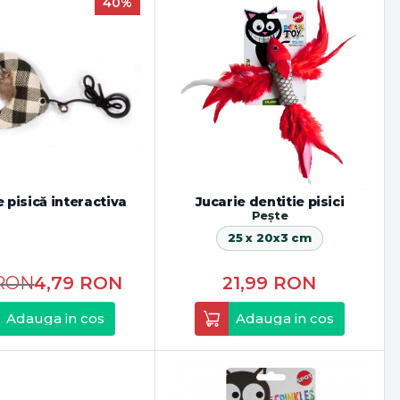
40%
e pisică interactiva
Jucarie dentitie pisici
Pește
25 x 20x3 cm
RON
4,79
RON
21,99
RON
Adauga in cos
Adauga in cos