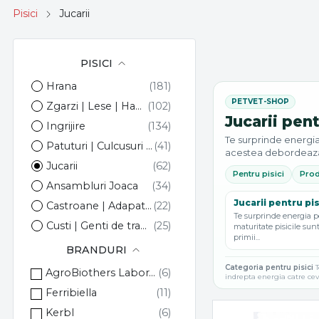
Pisici
Jucarii
PISICI
Hrana
Zgarzi | Lese | Hamuri
Jucarii pent
Ingrijire
Te surprinde energia 
Patuturi | Culcusuri | Saltele
acestea debordeaza 
Jucarii
Pentru pisici
Prod
Ansambluri Joaca
Jucarii pentru pi
Castroane | Adapatori
Te surprinde energia pe
Custi | Genti de transport
maturitate pisicile sun
primii...
BRANDURI
Categoria pentru pisici
T
AgroBiothers Laboratoire
indrepta energia catre ceva
Ferribiella
Kerbl