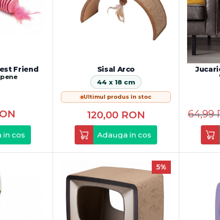
Best Friend
Sisal Arco
Jucari
u pene
44 x 18 cm
Ultimul produs în stoc
ON
64,99
120,00
RON
 in cos
Adauga in cos
5%