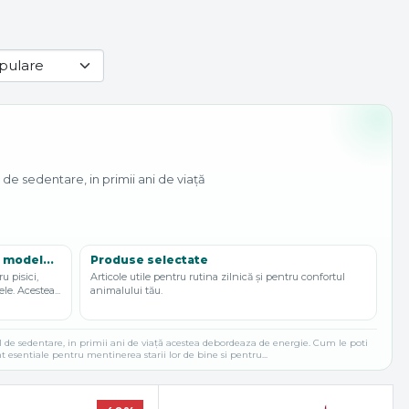
 de sedentare, in primii ani de viață
 model...
Produse selectate
u pisici,
Articole utile pentru rutina zilnică și pentru confortul
le. Acestea...
animalului tău.
ul de sedentare, in primii ani de viață acestea debordeaza de energie. Cum le poti
nt esentiale pentru mentinerea starii lor de bine si pentru...