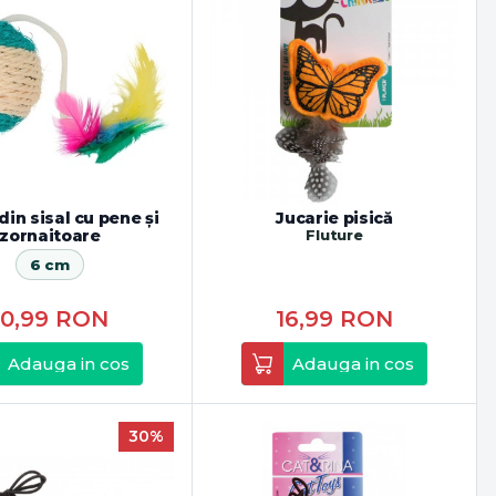
in sisal cu pene și
Jucarie pisică
zornaitoare
Fluture
6 cm
10,99
RON
16,99
RON
Adauga in cos
Adauga in cos
30%