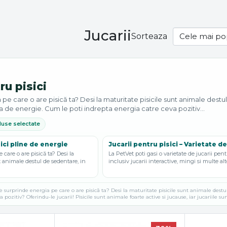
Jucarii
Sorteaza
ru pisici
pe care o are pisică ta? Desi la maturitate pisicile sunt animale destul
de energie. Cum le poti indrepta energia catre ceva pozitiv...
use selectate
sici pline de energie
Jucarii pentru pisici – Varietate de
 care o are pisică ta? Desi la
La PetVet poti gasi o varietate de jucarii pentr
t animale destul de sedentare, in
inclusiv jucarii interactive, mingi si multe alte
e surprinde energia pe care o are pisică ta? Desi la maturitate pisicile sunt animale dest
 pozitiv? Oferindu-le jucarii! Pisicile sunt animale foarte active si jucause, iar jucariile su