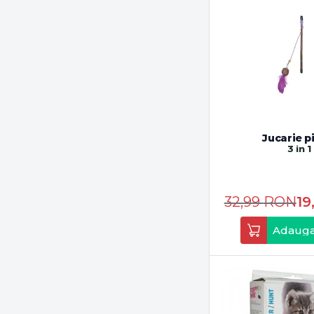
Jucarie p
3 in 1
32,99
RON
19
Adauga