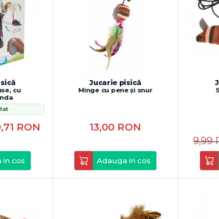
isică
Jucarie pisică
J
se, cu
Minge cu pene și snur
anda
tat
,71
RON
13,00
RON
9,99
 in cos
Adauga in cos