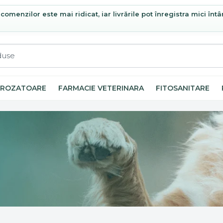
omenzilor este mai ridicat, iar livrările pot înregistra mici întâ
ROZATOARE
FARMACIE VETERINARA
FITOSANITARE