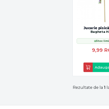
Jucarie pisic
Bagheta 
Stoc limi
9,99
R
Adauga
Rezultate de la
1
l