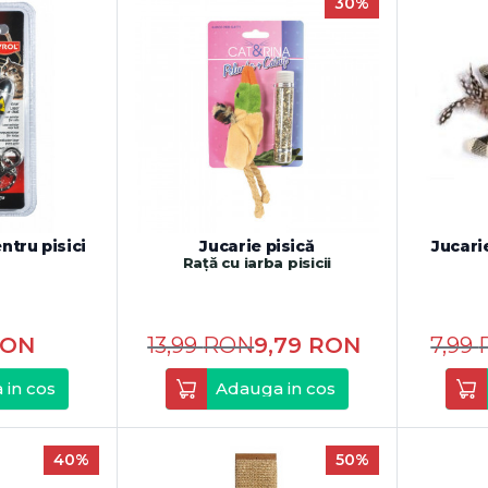
30%
ntru pisici
Jucarie pisică
Jucari
Rață cu iarba pisicii
RON
13,99
RON
9,79
RON
7,99
 in cos
Adauga in cos
40%
50%