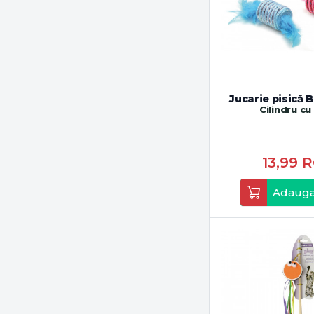
Jucarie pisică 
Cilindru c
13,99
R
Adauga