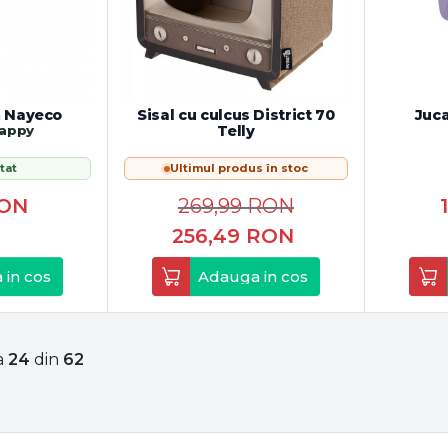
ă Nayeco
Sisal cu culcus District 70
Juca
Happy
Telly
tat
Ultimul produs în stoc
ON
269,99
RON
256,49
RON
 in cos
Adauga in cos
a
24
din
62