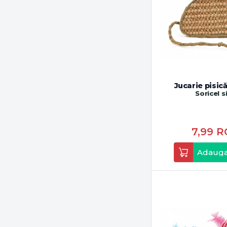
Jucarie pisic
Soricel s
7,99
R
Adauga