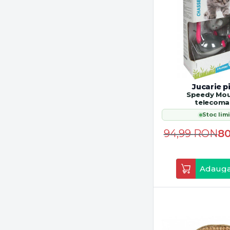
Jucarie p
Speedy Mou
telecom
Stoc limi
94,99
RON
80
Adauga