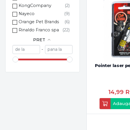
KongCompany
Nayeco
Orange Pet Brands
Rinaldo Franco spa
PRET
-
Pointer laser pe
14,99
Adauga