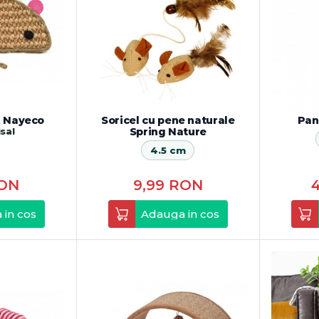
ă Nayeco
Soricel cu pene naturale
Pan
isal
Spring Nature
4.5 cm
ON
9,99
RON
 in cos
Adauga in cos