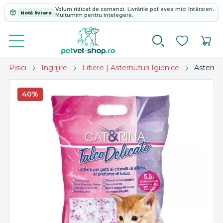
Volum ridicat de comenzi. Livrările pot avea mici întârzieri.
Notă livrare
Mulțumim pentru înțelegere.
Pisici
Ingrijire
Litiere | Asternuturi Igienice
Asternut 
40%