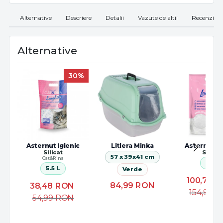
Alternative
Descriere
Detalii
Vazute de altii
Recenzii
Alternative
30%
Asternut Igienic
Litiera Minka
Asternut Ig
Silicat
Silicat
57 x 39x41 cm
Cat&Rina
16 L
5.5 L
Verde
100,70
R
84,99
RON
38,48
RON
154,99
R
54,99
RON