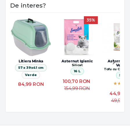
De interes?
35%
Litiera Minka
Asternut Igienic
Asternut Ig
Silicat
Vegeta
57 x 39x41 cm
Tofu cu Carbun
16 L
Verde
5.5 L
100,70
RON
84,99
RON
154,99
RON
44,97
R
49,99
R