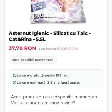
Asternut Igienic - Silicat cu Talc -
Cat&Rina - 5.5L
37,78
RON
62,99
RON
(TVA inclus)
Indisponibil momentan
Livrare
gratuită
peste 199 lei.
Livrare estimată:
3-5 zile lucrătoare
.
Acest produs nu este disponibil momentan.
Vrei sa te anuntam cand revine?