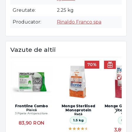
Greutate
2.25 kg
Producator
Rinaldo Franco spa
Vazute de altii
70%
Frontline Combo
Monge Sterilised
Monge Grill C
Pisică
Monoprotein
Sterilis
3 Pipete Antiparazitare
Rață
Vițel
1.5 kg
85 g
83,90
RON
3,89
R