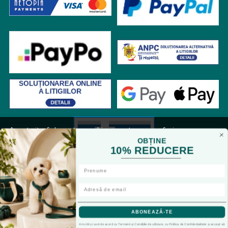
Acest site foloseste cookies pentru a va oferi
functionalitatea dorita. Navigand in continuare, sunteti
OBȚINE
10% REDUCERE
de acord cu
Politica de cookies
si cu plasarea de cookies,
cu scopul de a va oferi o experienta imbunatatita.
Accepta toate cookie-urile
RON
Doar cookie-uri esentiale
ABONEAZĂ-TE
© petvet-shop.ro 2026
Am citit și sunt de acord cu Termenii și Condițiile de utilizare, cu Politica de Confidențialitate și accept să