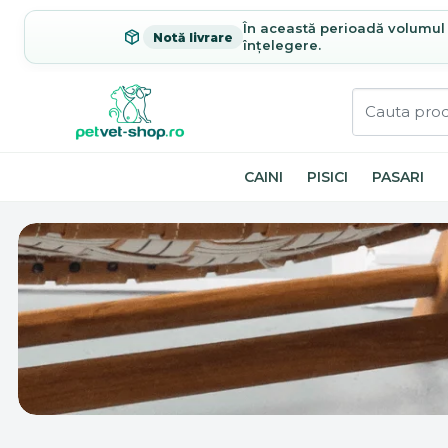
În această perioadă volumul c
Notă livrare
înțelegere.
CAINI
PISICI
PASARI