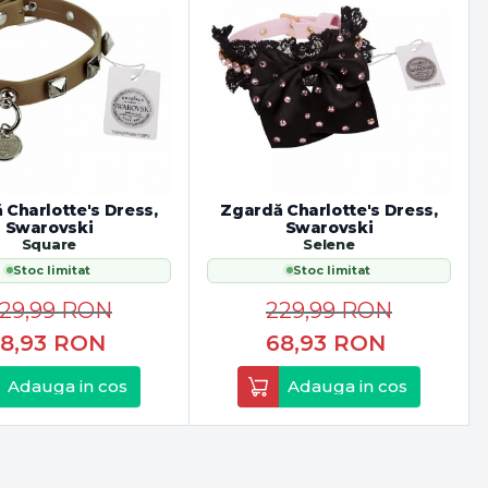
 Charlotte's Dress,
Zgardă Charlotte's Dress,
Swarovski
Swarovski
Square
Selene
Stoc limitat
Stoc limitat
29,99
RON
229,99
RON
8,93
RON
68,93
RON
Adauga in cos
Adauga in cos