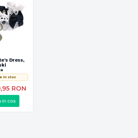
e's Dress,
ski
ca
e în stoc
0,95
RON
 in cos