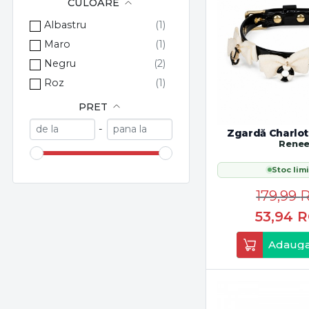
CULOARE
Albastru
Maro
Negru
Roz
PRET
-
Zgardă Charlot
Rene
Stoc limi
179,99
53,94
R
Adauga