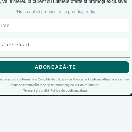
, vei fi mereu la curent cu
ultimele oferte și promoții exclusive!
*Nu se aplică produselor cu preț deja redus.
CONT CLIENT
ABONEAZĂ-TE
Contul meu
de cookies
si cu
Accepta toate cookie-urile
Inregistrare
unt de acord cu Termenii și Condițiile de utilizare, cu Politica de Confidențialitate și accept să
Recuperare parola
primesc comunicări în scop de marketing de la Petvet-shop.ro.
Doar cookie-uri esentiale
Termeni și condiții
Politica de confidențialitate
Istoric comenzi
Produse favorite
Cosul meu