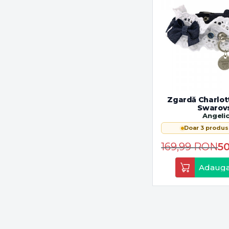
Zgardă Charlott
Swarov
Angeli
Doar 3 produs
169,99
RON
5
Adauga