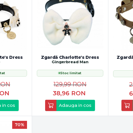
te's Dress
Zgardă Charlotte's Dress
Zgardă
e
Gingerbread Man
tat
Stoc limitat
RON
129,99
RON
2
ON
38,96
RON
6
 in cos
Adauga in cos
70%