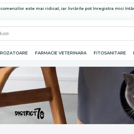
omenzilor este mai ridicat, iar livrările pot înregistra mici întâ
ROZATOARE
FARMACIE VETERINARA
FITOSANITARE