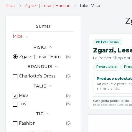
Pisici
Zgarzi | Lese | Hamuri
Talie: Mica
Z
Sumar
Mica
PISICI
Zgarzi, Les
Zgarzi | Lese | Hamuri
La PetVet Shop poti 
BRANDURI
Pentru pisici
Prod
Charlotte's Dress
Produse selecta
Articole utile pentru ru
TALIE
animalului tău.
Mica
Categoria pentru pisici
Z
Toy
utile daca obisnuiesti sa i
TIP
Fashion