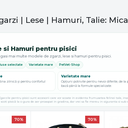
garzi | Lese | Hamuri, Talie: Mic
e si Hamuri pentru pisici
gasi mai multe modele de zgarzi, lese si hamuri pentru pisici.
use selectate
Varietate mare
PetVet-Shop
te
Varietate mare
tina zilnică și pentru confortul
Opțiuni potrivite pentru nevoi diferite, de la
bază până la formule specializate.
garzile pentru pisici sunt accesorii care vor scoate in evidenta frumusetea felinei tale, insa
ti scoti pisică la o gura de aer proaspat in gradina, dar vrei sa fie mereu in siguranta si su
70%
70%