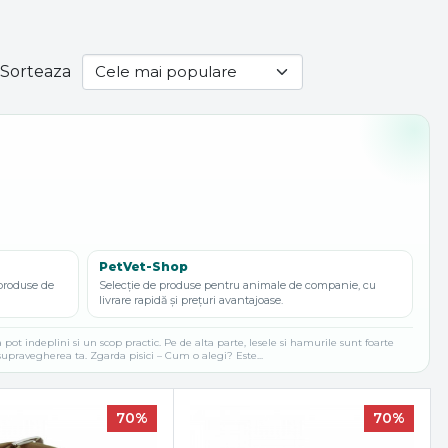
a
Sorteaza
PetVet-Shop
 produse de
Selecție de produse pentru animale de companie, cu
livrare rapidă și prețuri avantajoase.
 pot indeplini si un scop practic. Pe de alta parte, lesele si hamurile sunt foarte
b supravegherea ta. Zgarda pisici – Cum o alegi? Este...
70%
70%