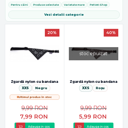
si opțiuni adaptate tuturor taliilor. Pentru o potrivire corecta...
Pentru câini
Produse selectate
Varietate mare
PetVet-Shop
Vezi detalii categorie
20%
40%
stoc epuizat
Zgardă nylon cu bandana
Zgardă nylon cu bandana
XXS
Negru
XXS
Roșu
Ultimul produs în stoc
9,99
RON
9,99
RON
7,99
RON
5,99
RON
Adauga in cos
Adauga in cos