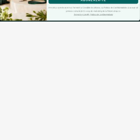
Contacteaza-ne
ABONEAZĂ-TE
Am citit și sunt de acord cu Termenii și Condițiile de utilizare, cu Politica de Confidențialitate și accept să
Intrebari frecvente
Preferinte cookie-uri
primesc comunicări în scop de marketing de la Petvet-shop.ro.
Termeni și condiții
Politica de confidențialitate
Harta site
ANPC
Declaratie de accesibilitate
CONT CLIENT
Contul meu
Inregistrare
Recuperare parola
Istoric comenzi
Produse favorite
Cosul meu