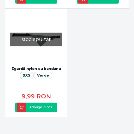
stoc epuizat
Zgardă nylon cu bandana
XXS
Verde
9,99
RON
Adauga in cos