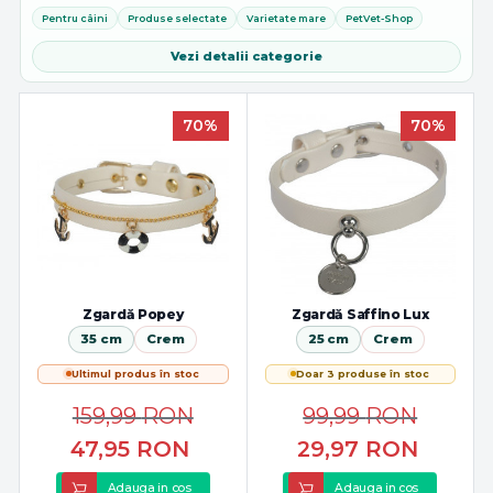
si opțiuni adaptate tuturor taliilor. Pentru o potrivire corecta...
Pentru câini
Produse selectate
Varietate mare
PetVet-Shop
Vezi detalii categorie
70%
70%
Zgardă Popey
Zgardă Saffino Lux
35 cm
Crem
25 cm
Crem
Ultimul produs în stoc
Doar 3 produse în stoc
159,99
RON
99,99
RON
47,95
RON
29,97
RON
Adauga in cos
Adauga in cos