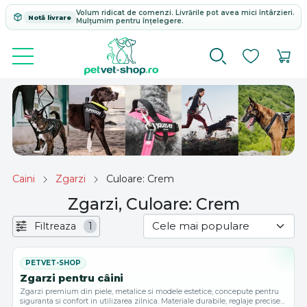
Volum ridicat de comenzi. Livrările pot avea mici întârzieri.
Notă livrare
Mulțumim pentru înțelegere.
Caini
Zgarzi
Culoare: Crem
Zgarzi, Culoare: Crem
Filtreaza
1
Zgarzi pentru câini
Zgarzi premium din piele, metalice si modele estetice, concepute pentru
siguranta si confort in utilizarea zilnica. Materiale durabile, reglaje precise