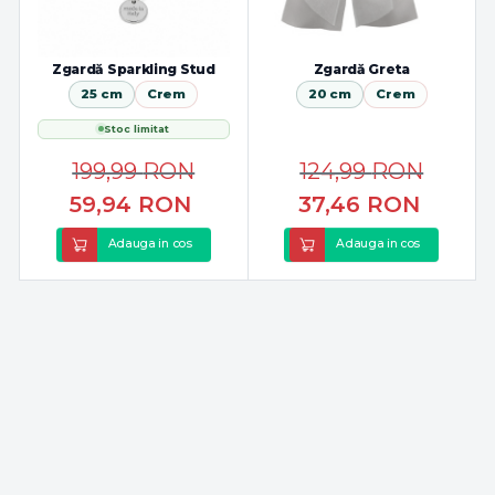
Zgardă Sparkling Stud
Zgardă Greta
25 cm
Crem
20 cm
Crem
Stoc limitat
199,99
RON
124,99
RON
59,94
RON
37,46
RON
Adauga in cos
Adauga in cos