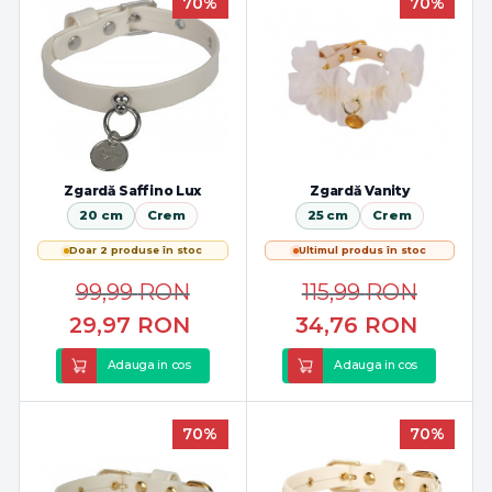
70%
70%
Zgardă Saffino Lux
Zgardă Vanity
20 cm
Crem
25 cm
Crem
Doar 2 produse în stoc
Ultimul produs în stoc
99,99
RON
115,99
RON
29,97
RON
34,76
RON
Adauga in cos
Adauga in cos
70%
70%