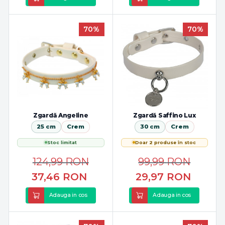
70%
70%
Zgardă Angeline
Zgardă Saffino Lux
25 cm
Crem
30 cm
Crem
Stoc limitat
Doar 2 produse în stoc
124,99
RON
99,99
RON
37,46
RON
29,97
RON
Adauga in cos
Adauga in cos