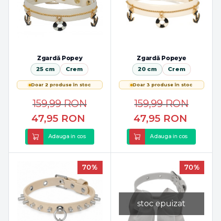
Zgardă Popey
Zgardă Popeye
25 cm
Crem
20 cm
Crem
Doar 2 produse în stoc
Doar 3 produse în stoc
159,99
RON
159,99
RON
47,95
RON
47,95
RON
Adauga in cos
Adauga in cos
70%
70%
stoc epuizat