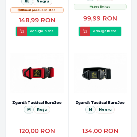
XL
Negru
Stoc limitat
Ultimul produs în stoc
99,99
RON
148,99
RON
Adauga in cos
Adauga in cos
Zgardă Tactical EuroJoe
Zgardă Tactical EuroJoe
M
Roșu
M
Negru
120,00
RON
134,00
RON