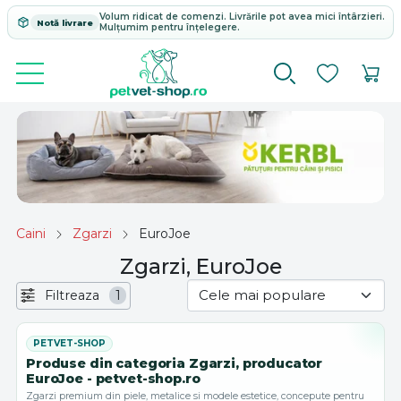
Volum ridicat de comenzi. Livrările pot avea mici întârzieri.
Notă livrare
Mulțumim pentru înțelegere.
Caini
Zgarzi
EuroJoe
Zgarzi, EuroJoe
Filtreaza
1
Produse din categoria Zgarzi, producator
EuroJoe - petvet-shop.ro
Zgarzi premium din piele, metalice si modele estetice, concepute pentru