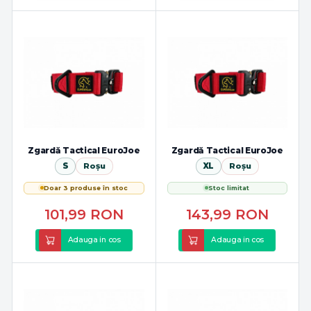
Zgardă Tactical EuroJoe
Zgardă Tactical EuroJoe
S
Roșu
XL
Roșu
Doar 3 produse în stoc
Stoc limitat
101,99
RON
143,99
RON
Adauga in cos
Adauga in cos