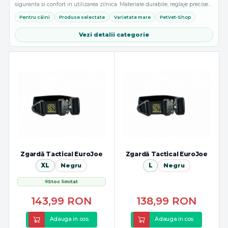
siguranta si confort in utilizarea zilnica. Materiale durabile, reglaje precise
si opțiuni adaptate tuturor taliilor. Pentru o potrivire corecta...
Pentru câini
Produse selectate
Varietate mare
PetVet-Shop
Vezi detalii categorie
Zgardă Tactical EuroJoe
Zgardă Tactical EuroJoe
XL
Negru
L
Negru
Stoc limitat
143,99
RON
138,99
RON
Adauga in cos
Adauga in cos