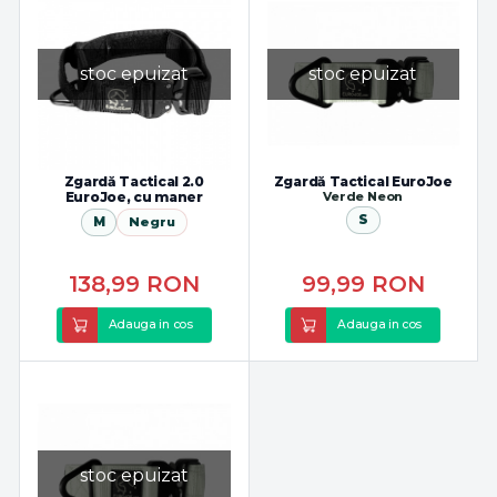
stoc epuizat
stoc epuizat
Zgardă Tactical 2.0
Zgardă Tactical EuroJoe
EuroJoe, cu maner
Verde Neon
S
M
Negru
138,99
RON
99,99
RON
Adauga in cos
Adauga in cos
stoc epuizat