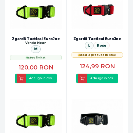
Zgardă Tactical EuroJoe
Zgardă Tactical EuroJoe
Verde Neon
L
Roșu
M
Doar 3 produse în stoc
Stoc limitat
124,99
RON
120,00
RON
Adauga in cos
Adauga in cos