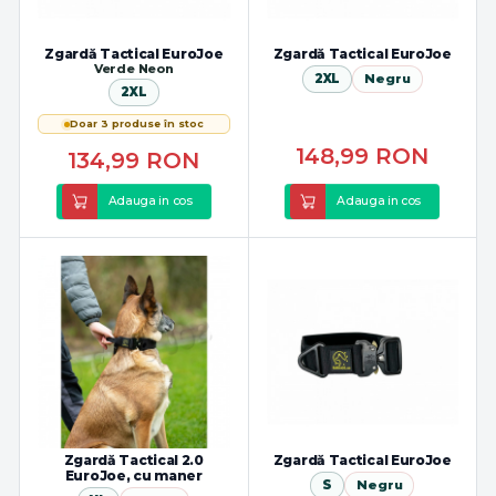
Zgardă Tactical EuroJoe
Zgardă Tactical EuroJoe
Verde Neon
2XL
Negru
2XL
Doar 3 produse în stoc
148,99
RON
134,99
RON
Adauga in cos
Adauga in cos
Zgardă Tactical 2.0
Zgardă Tactical EuroJoe
EuroJoe, cu maner
S
Negru