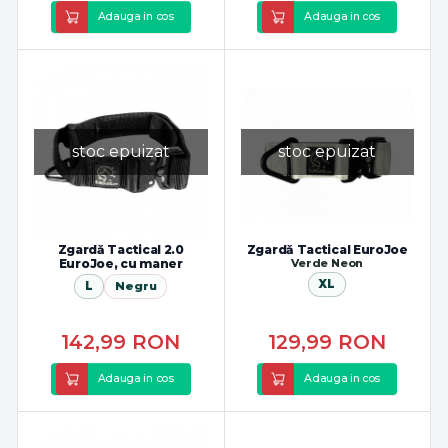
Adauga in cos
Adauga in cos
stoc epuizat
stoc epuizat
Zgardă Tactical 2.0
Zgardă Tactical EuroJoe
EuroJoe, cu maner
Verde Neon
XL
L
Negru
142,99
RON
129,99
RON
Adauga in cos
Adauga in cos