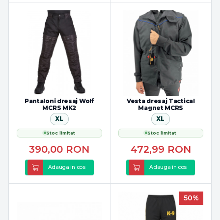
Pantaloni dresaj Wolf
Vesta dresaj Tactical
MCRS MK2
Magnet MCRS
XL
XL
Stoc limitat
Stoc limitat
390,00
RON
472,99
RON
Adauga in cos
Adauga in cos
50%