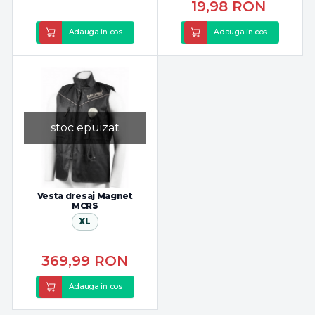
19,98
RON
Adauga in cos
Adauga in cos
stoc epuizat
Vesta dresaj Magnet
MCRS
XL
369,99
RON
Adauga in cos