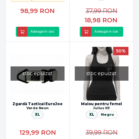
98,99
RON
37,99
RON
18,98
RON
Adauga in cos
Adauga in cos
50%
stoc epuizat
stoc epuizat
Zgardă Tactical EuroJoe
Maiou pentru femei
Verde Neon
Julius K9
XL
XL
Negru
129,99
RON
39,99
RON