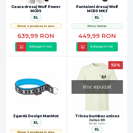
Geaca dresaj Wolf Power
Pantaloni dresaj Wolf
MCRS
MCRS MK3
XL
XL
Doar 3 produse în stoc
Stoc limitat
639,99
RON
449,99
RON
Adauga in cos
Adauga in cos
50%
stoc epuizat
Zgardă Design ManMat
Tricou bumbac unisex
Julius K9
XL
Verde neon
XL
Doar 3 produse în stoc