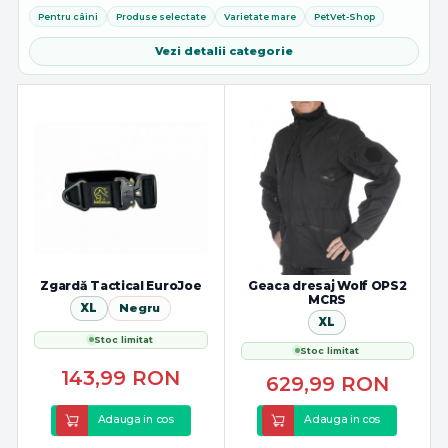
nostru online se pot gasi cele mai bune accesorii si produse pentru...
Pentru câini
Produse selectate
Varietate mare
PetVet-Shop
Vezi detalii categorie
Zgardă Tactical EuroJoe
Geaca dresaj Wolf OPS2
MCRS
XL
Negru
XL
Stoc limitat
Stoc limitat
143,99
RON
629,99
RON
Adauga in cos
Adauga in cos