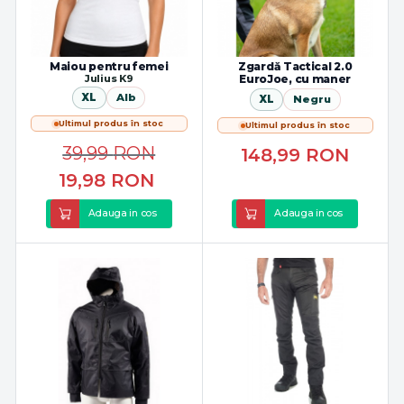
Maiou pentru femei
Zgardă Tactical 2.0
Julius K9
EuroJoe, cu maner
XL
Alb
XL
Negru
Ultimul produs în stoc
Ultimul produs în stoc
39,99
RON
148,99
RON
19,98
RON
Adauga in cos
Adauga in cos