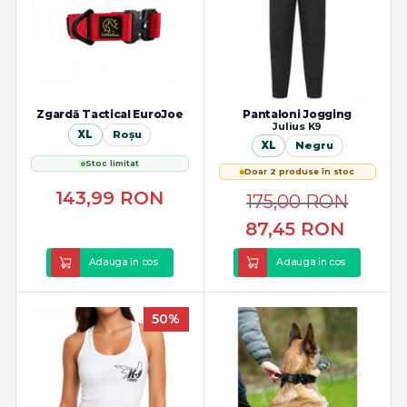
Zgardă Tactical EuroJoe
Pantaloni Jogging
Julius K9
XL
Roșu
XL
Negru
Stoc limitat
Doar 2 produse în stoc
143,99
RON
175,00
RON
87,45
RON
Adauga in cos
Adauga in cos
50%