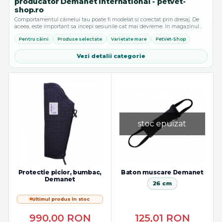
producator Demanet International - petvet-
shop.ro
Comportamentul câinelui tau poate fi modelat si corectat prin dresaj. De
aceea, este important sa incepi sesiunile cat mai devreme. In magazinul
nostru online se pot gasi cele mai bune accesorii si produse pentru...
Pentru câini
Produse selectate
Varietate mare
PetVet-Shop
Vezi detalii categorie
stoc epuizat
Protectie picior, bumbac,
Baton muscare Demanet
Demanet
26 cm
Ultimul produs în stoc
990,00
RON
125,01
RON