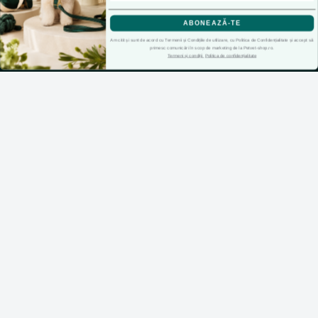
Contacteaza-ne
Doar cookie-uri esentiale
ABONEAZĂ-TE
Intrebari frecvente
Am citit și sunt de acord cu Termenii și Condițiile de utilizare, cu Politica de Confidențialitate și accept să
Preferinte cookie-uri
primesc comunicări în scop de marketing de la Petvet-shop.ro.
Harta site
Termeni și condiții
Politica de confidențialitate
ANPC
Declaratie de accesibilitate
CONT CLIENT
Contul meu
Inregistrare
Recuperare parola
Istoric comenzi
Produse favorite
Cosul meu