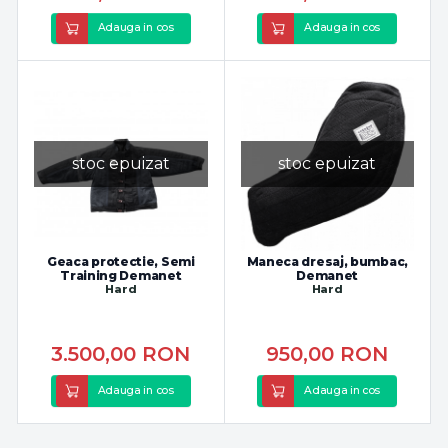
Adauga in cos
Adauga in cos
stoc epuizat
stoc epuizat
Geaca protectie, Semi
Maneca dresaj, bumbac,
Training Demanet
Demanet
Hard
Hard
3.500,00
RON
950,00
RON
Adauga in cos
Adauga in cos