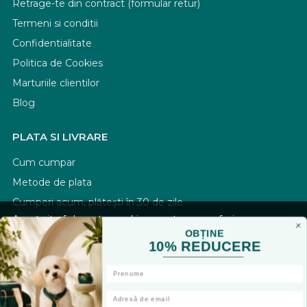
Retrage-te din contract (formular retur)
Termeni si conditii
Confidentialitate
Politica de Cookies
Marturiile clientilor
Blog
PLATA SI LIVRARE
Cum cumpar
Metode de plata
Cumperi acum, plătești în 30 de zile
Acest site foloseste cookies pentru a va oferi
Transport si retururi
functionalitatea dorita. Navigand in continuare, sunteti
OBȚINE
Returnarea produselor
10% REDUCERE
de acord cu
Politica de cookies
si cu plasarea de cookies,
De ce să cumperi de la PetVet-Shop
cu scopul de a va oferi o experienta imbunatatita.
Accepta toate cookie-urile
ASISTENTA