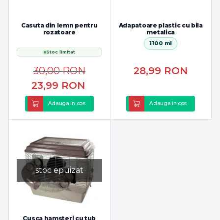
Casuta din lemn pentru
Adapatoare plastic cu bila
rozatoare
metalica
1100 ml
Stoc limitat
30,00
RON
28,99
RON
23,99
RON
Adauga in cos
Adauga in cos
stoc epuizat
Cusca hamsteri cu tub