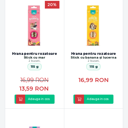
20%
Hrana pentru rozatoare
Hrana pentru rozatoare
Stick cu mar
Stick cu banana și lucerna
2 bucati,
2 bucati,
115 g
115 g
16,99
RON
16,99
RON
13,59
RON
Adauga in cos
Adauga in cos