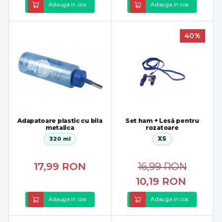
Adauga in cos
Adauga in cos
40%
Adapatoare plastic cu bila
Set ham + Lesă pentru
metalica
rozatoare
320 ml
XS
17,99
RON
16,99
RON
10,19
RON
Adauga in cos
Adauga in cos