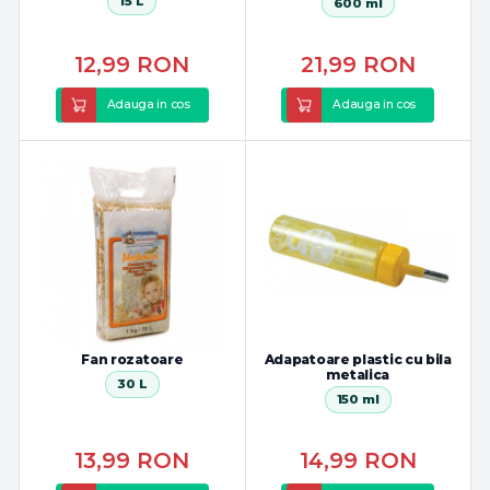
15 L
600 ml
12,99
RON
21,99
RON
Adauga in cos
Adauga in cos
Fan rozatoare
Adapatoare plastic cu bila
metalica
30 L
150 ml
13,99
RON
14,99
RON