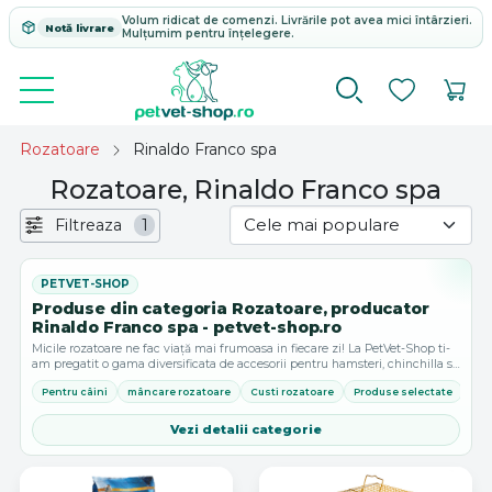
Volum ridicat de comenzi. Livrările pot avea mici întârzieri.
Notă livrare
Mulțumim pentru înțelegere.
Rozatoare
Rinaldo Franco spa
Rozatoare, Rinaldo Franco spa
Filtreaza
1
Produse din categoria Rozatoare, producator
Rinaldo Franco spa - petvet-shop.ro
Micile rozatoare ne fac viață mai frumoasa in fiecare zi! La PetVet-Shop ti-
am pregatit o gama diversificata de accesorii pentru hamsteri, chinchilla si
iepuri, astfel incat sa le poti oferi tot ce au nevoie pentru o...
Pentru câini
mâncare rozatoare
Custi rozatoare
Produse selectate
Vezi detalii categorie