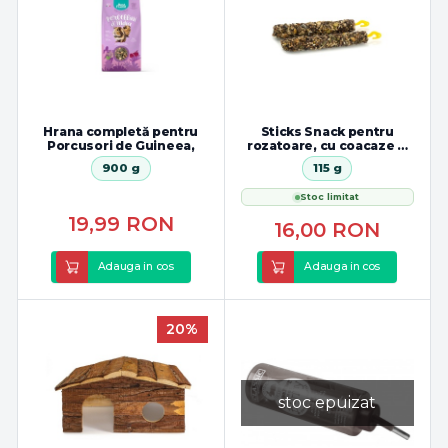
Hrana completă pentru
Sticks Snack pentru
Porcusori de Guineea,
rozatoare, cu coacaze și
iarba,
900 g
115 g
Stoc limitat
19,99
RON
16,00
RON
Adauga in cos
Adauga in cos
20%
stoc epuizat