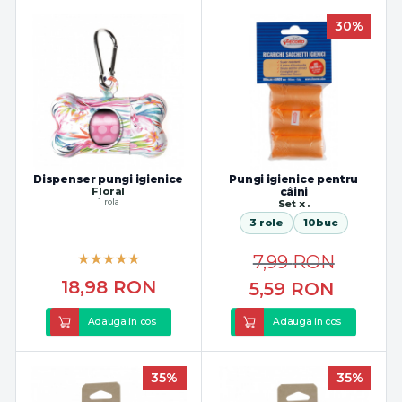
30%
Dispenser pungi igienice
Pungi igienice pentru
Floral
câini
1 rola
Set x .
3 role
10buc
7,99
RON
18,98
RON
5,59
RON
Adauga in cos
Adauga in cos
35%
35%