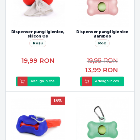
Dispenser pungi igienice,
Dispenser pungi igienice
silicon Os
Bamboo
Roșu
Roz
19,99
RON
19,99
RON
13,99
RON
Adauga in cos
Adauga in cos
15%