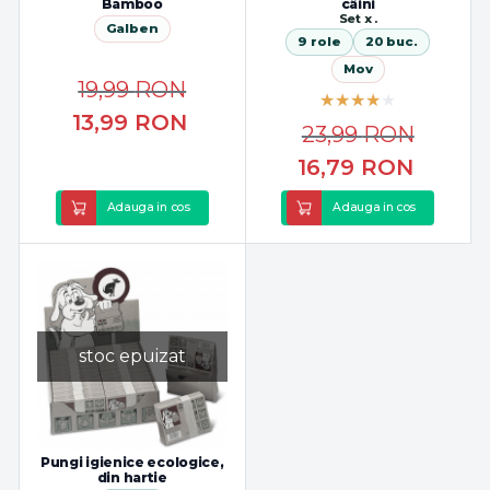
Bamboo
câini
Set x .
Galben
9 role
20 buc.
Mov
19,99
RON
13,99
RON
23,99
RON
16,79
RON
Adauga in cos
Adauga in cos
stoc epuizat
Pungi igienice ecologice,
din hartie