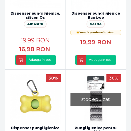
Dispenser pungi igienice,
Dispenser pungi igienice
silicon Os
Bamboo
Albastru
Verde
Doar 3 produse în stoc
19,99
RON
19,99
RON
16,98
RON
Adauga in cos
Adauga in cos
30%
30%
stoc epuizat
Dispenser pungi igienice
Pungi igienice pentru