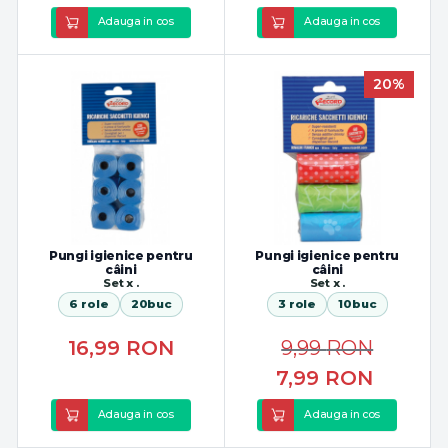
Adauga in cos
Adauga in cos
20%
Pungi igienice pentru
Pungi igienice pentru
câini
câini
Set x .
Set x .
6 role
20buc
3 role
10buc
16,99
RON
9,99
RON
7,99
RON
Adauga in cos
Adauga in cos