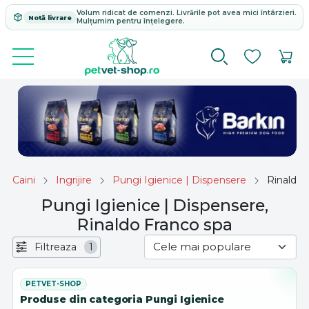
Volum ridicat de comenzi. Livrările pot avea mici întârzieri.
Notă livrare
Mulțumim pentru înțelegere.
Caini
Ingrijire
Pungi Igienice | Dispensere
Rinaldo 
Pungi Igienice | Dispensere,
Rinaldo Franco spa
Filtreaza
1
Produse din categoria Pungi Igienice