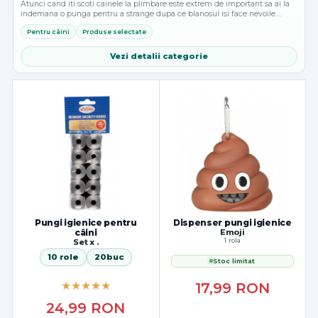
Atunci cand iti scoti cainele la plimbare este extrem de important sa ai la
indemana o punga pentru a strange dupa ce blanosul isi face nevoile.
Pentru a te asigura ca nu uiti niciodata punga acasa, cel mai bine este sa...
Pentru câini
Produse selectate
Vezi detalii categorie
Pungi igienice pentru
Dispenser pungi igienice
câini
Emoji
1 rola
Set x .
10 role
20buc
Stoc limitat
17,99
RON
24,99
RON