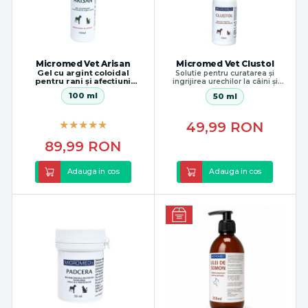
Micromed Vet Arisan
Micromed Vet Clustol
Gel cu argint coloidal
Solutie pentru curatarea și
pentru rani și afectiuni
ingrijirea urechilor la câini și
dermatologice
pisici
100 ml
50 ml
49,99
RON
89,99
RON
Adauga in cos
Adauga in cos