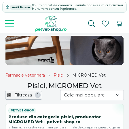
Volum ridicat de comenzi. Livrările pot avea mici întârzieri.
Notă livrare
Mulțumim pentru înțelegere.
Farmacie veterinara
Pisici
MICROMED Vet
Pisici, MICROMED Vet
Filtreaza
1
Produse din categoria pisici, producator
MICROMED Vet - petvet-shop.ro
In farmacia noastra veterinara pentru animale de companie gasesti o gama