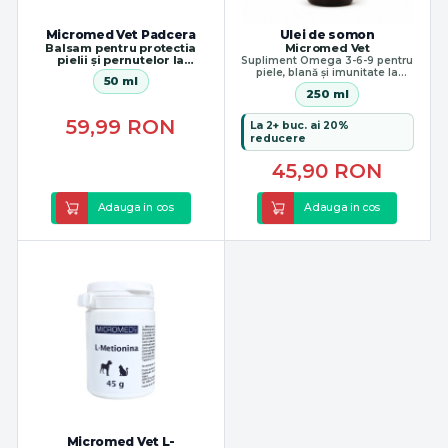
Micromed Vet Padcera
Ulei de somon
Balsam pentru protectia
Micromed Vet
pielii și pernutelor la
Supliment Omega 3-6-9 pentru
animale
piele, blană și imunitate la
50 ml
animale de companie
250 ml
59,99
RON
La 2+ buc. ai 20%
reducere
45,90
RON
Adauga in cos
Adauga in cos
Micromed Vet L-