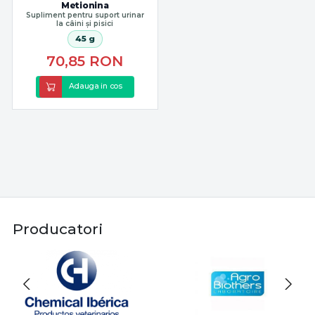
Metionina
Supliment pentru suport urinar
la câini și pisici
45 g
70,85
RON
Adauga in cos
Producatori