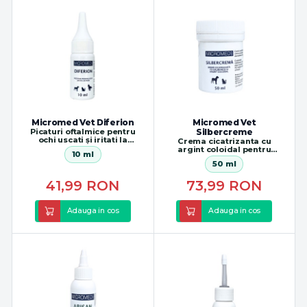
Micromed Vet Diferion
Micromed Vet
Picaturi oftalmice pentru
Silbercreme
ochi uscati și iritati la
Crema cicatrizanta cu
animale
argint coloidal pentru
10 ml
regenerarea pielii
50 ml
41,99
RON
73,99
RON
Adauga in cos
Adauga in cos