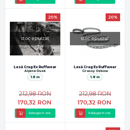
20%
20%
stoc epuizat
stoc epuizat
Lesă Crag Ex Ruffwear
Lesă Crag Ex Ruffwear
Alpine Dusk
Grassy Oxbow
1.8 m
1.8 m
212,98
RON
212,98
RON
170,32
RON
170,32
RON
Adauga in cos
Adauga in cos