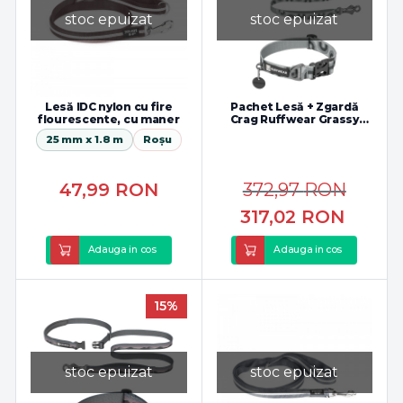
stoc epuizat
stoc epuizat
Lesă IDC nylon cu fire
Pachet Lesă + Zgardă
flourescente, cu maner
Crag Ruffwear Grassy
Oxbow
25 mm x 1.8 m
Roșu
47,99
RON
372,97
RON
317,02
RON
Adauga in cos
Adauga in cos
15%
stoc epuizat
stoc epuizat