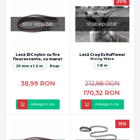
20%
stoc epuizat
stoc epuizat
Lesă IDC nylon cu fire
Lesă Crag Ex Ruffwear
flourescente, cu maner
Rising Wave
1.8 m
25 mm x 1.2 m
Roșu
38,99
RON
212,98
RON
170,32
RON
Adauga in cos
Adauga in cos
15%