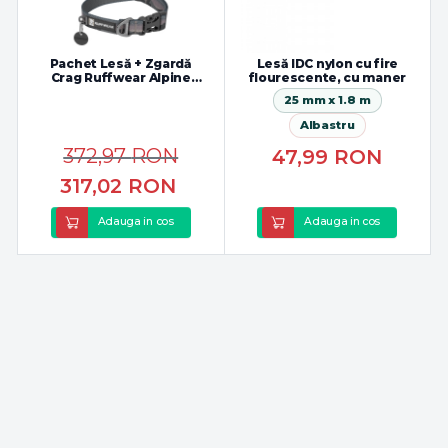
Pachet Lesă + Zgardă
Lesă IDC nylon cu fire
Crag Ruffwear Alpine
flourescente, cu maner
Dusk
25 mm x 1.8 m
Albastru
372,97
RON
47,99
RON
317,02
RON
Adauga in cos
Adauga in cos