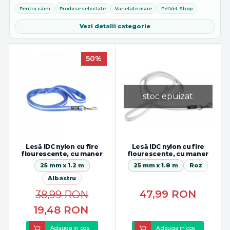
stilurilor de activitate. Functionalitate si durabilitate pentru o...
Pentru câini
Produse selectate
Varietate mare
PetVet-Shop
Vezi detalii categorie
50%
stoc epuizat
Lesă IDC nylon cu fire
Lesă IDC nylon cu fire
flourescente, cu maner
flourescente, cu maner
25 mm x 1.2 m
25 mm x 1.8 m
Roz
Albastru
47,99
RON
38,99
RON
19,48
RON
Adauga in cos
Adauga in cos