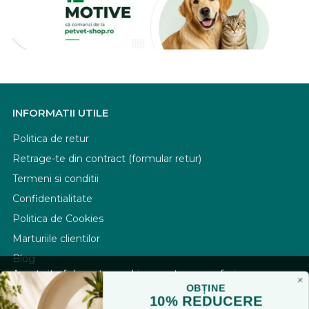
INFORMATII UTILE
Politica de retur
Retrage-te din contract (formular retur)
Termeni si conditii
Confidentialitate
Politica de Cookies
Marturiile clientilor
Blog
Acest site foloseste cookies pentru a va oferi
functionalitatea dorita. Navigand in continuare, sunteti
OBȚINE
PLATA SI LIVRARE
10% REDUCERE
de acord cu
Politica de cookies
si cu plasarea de cookies,