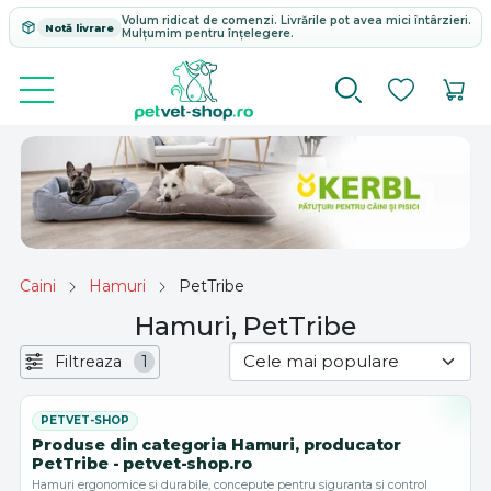
Volum ridicat de comenzi. Livrările pot avea mici întârzieri.
Notă livrare
Mulțumim pentru înțelegere.
Caini
Hamuri
PetTribe
Hamuri, PetTribe
Filtreaza
1
Produse din categoria Hamuri, producator
PetTribe - petvet-shop.ro
Hamuri ergonomice si durabile, concepute pentru siguranta si control