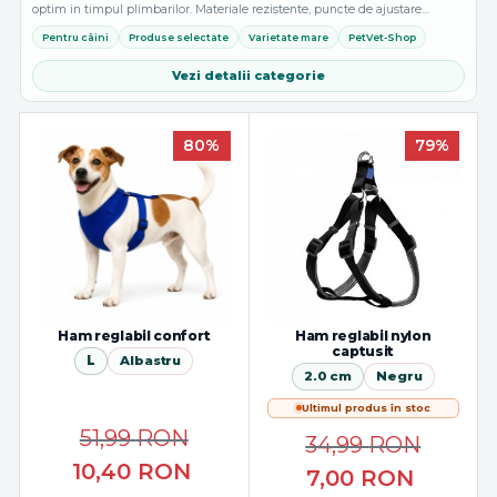
optim in timpul plimbarilor. Materiale rezistente, puncte de ajustare
multiple si design confortabil pentru toate taliile si stilurile de activitate...
Pentru câini
Produse selectate
Varietate mare
PetVet-Shop
Vezi detalii categorie
80%
79%
Ham reglabil confort
Ham reglabil nylon
captusit
L
Albastru
2.0 cm
Negru
Ultimul produs în stoc
51,99
RON
34,99
RON
10,40
RON
7,00
RON