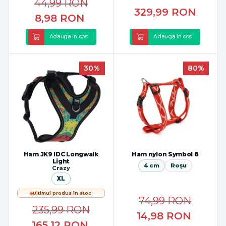
44,99
RON
329,99
RON
8,98
RON
Adauga in cos
Adauga in cos
30%
80%
Ham JK9 IDC Longwalk
Ham nylon Symbol 8
Light
4 cm
Roșu
Crazy
XL
Ultimul produs în stoc
74,99
RON
235,99
RON
14,98
RON
165,12
RON