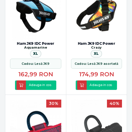
Ham JK9 IDC Power
Ham JK9 IDC Power
Aquamarine
Crazy
XL
XL
Cadou: Lesă JK9
Cadou: Lesă JK9 asortată
162,99
RON
174,99
RON
Adauga in cos
Adauga in cos
30%
40%