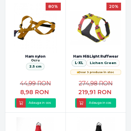
80%
20%
Ham nylon
Ham Hi&Light Ruffwear
Ocru
L-XL
Lichen Green
2.5 cm
Doar 3 produse în stoc
44,99
RON
274,98
RON
8,98
RON
219,91
RON
Adauga in cos
Adauga in cos