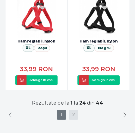
Ham reglabil, nylon
Ham reglabil, nylon
XL
Roșu
XL
Negru
33,99
RON
33,99
RON
Adauga in cos
Adauga in cos
Rezultate de la
1
la
24
din
44
1
2