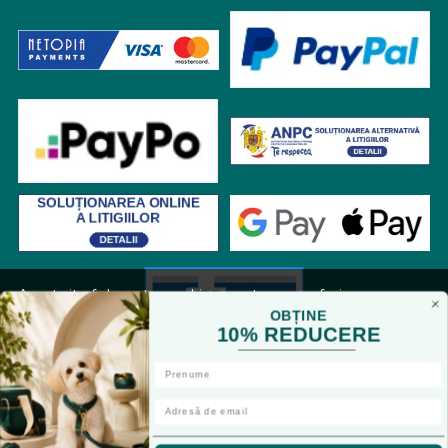
Acest site foloseste cookies pentru a va oferi
functionalitatea dorita. Navigand in continuare, sunteti
OBȚINE
10% REDUCERE
de acord cu
Politica de cookies
si cu plasarea de cookies,
cu scopul de a va oferi o experienta imbunatatita.
Accepta toate cookie-urile
RON
Doar cookie-uri esentiale