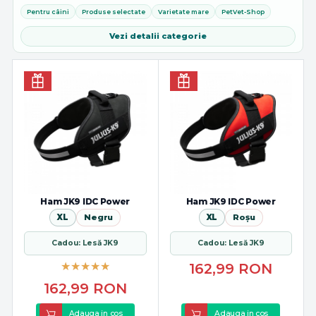
multiple si design confortabil pentru toate taliile si stilurile de activitate...
Pentru câini
Produse selectate
Varietate mare
PetVet-Shop
Vezi detalii categorie
Ham JK9 IDC Power
Ham JK9 IDC Power
XL
Negru
XL
Roșu
Cadou: Lesă JK9
Cadou: Lesă JK9
162,99
RON
162,99
RON
Adauga in cos
Adauga in cos