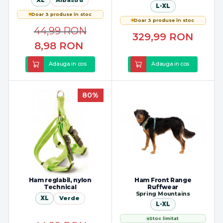
L-XL
Doar 3 produse în stoc
Doar 3 produse în stoc
44,99
RON
329,99
RON
8,98
RON
Adauga in cos
Adauga in cos
80%
Ham reglabil, nylon
Ham Front Range
Technical
Ruffwear
Spring Mountains
XL
Verde
L-XL
Stoc limitat