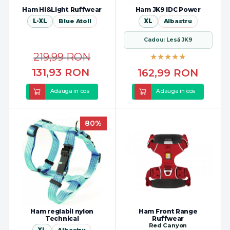
Ham Hi&Light Ruffwear
Ham JK9 IDC Power
L-XL
Blue Atoll
XL
Albastru
Cadou: Lesă JK9
219,99
RON
131,93
RON
162,99
RON
Adauga in cos
Adauga in cos
80%
Ham reglabil nylon
Ham Front Range
Technical
Ruffwear
Red Canyon
XL
Albastru