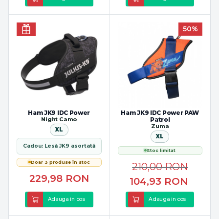
50%
Ham JK9 IDC Power
Ham JK9 IDC Power PAW
Night Camo
Patrol
Zuma
XL
XL
Cadou: Lesă JK9 asortată
Stoc limitat
Doar 3 produse în stoc
210,00
RON
229,98
RON
104,93
RON
Adauga in cos
Adauga in cos