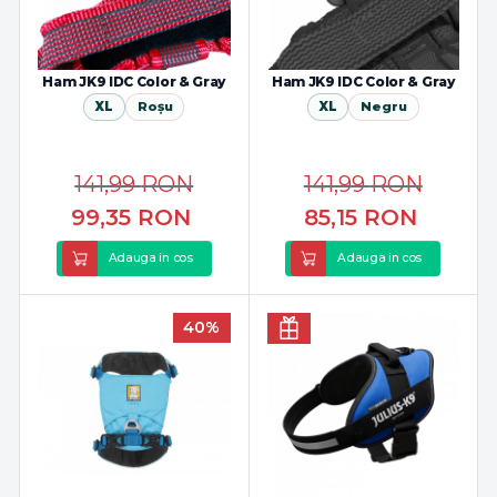
Ham JK9 IDC Color & Gray
Ham JK9 IDC Color & Gray
XL
Roșu
XL
Negru
141,99
RON
141,99
RON
99,35
RON
85,15
RON
Adauga in cos
Adauga in cos
40%