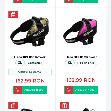
Ham JK9 IDC Power
Ham JK9 IDC Power
XL
Camuflaj
XL
Roz inchis
Cadou: Lesă JK9
162,99
RON
162,99
RON
Adauga in cos
Adauga in cos