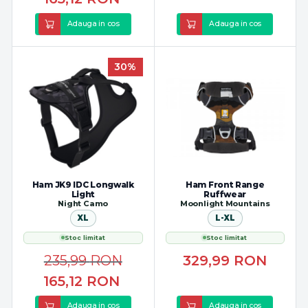
Adauga in cos
Adauga in cos
30%
Ham JK9 IDC Longwalk
Ham Front Range
Light
Ruffwear
Night Camo
Moonlight Mountains
XL
L-XL
Stoc limitat
Stoc limitat
235,99
RON
329,99
RON
165,12
RON
Adauga in cos
Adauga in cos