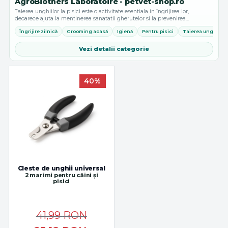
AgroBiothers Laboratoire - petvet-shop.ro
Taierea unghiilor la pisici este o activitate esentiala in îngrijirea lor,
deoarece ajuta la mentinerea sanatatii gherutelor si la prevenirea
problemelor de sanatate. In plus, taierea unghiilor poate preveni...
Îngrijire zilnică
Grooming acasă
Igienă
Pentru pisici
Taierea unghiilor l
Vezi detalii categorie
40%
Cleste de unghii universal
2 marimi pentru câini și
pisici
41,99
RON