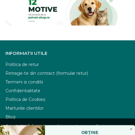
INFORMATII UTILE
Politica de retur
Retrage-te din contract (formular retur)
Termeni si conditii
Confidentialitate
Politica de Cookies
Marturiile clientilor
Blog
Acest site foloseste cookies pentru a va oferi
PLATA SI LIVRARE
functionalitatea dorita. Navigand in continuare, sunteti
OBȚINE