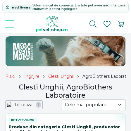
Volum ridicat de comenzi. Livrările pot avea mici întârzieri.
Notă livrare
Mulțumim pentru înțelegere.
Pisici
Ingrijire
Clesti Unghii
AgroBiothers Laboratoi
Clesti Unghii, AgroBiothers
Laboratoire
Filtreaza
1
Produse din categoria Clesti Unghii, producator