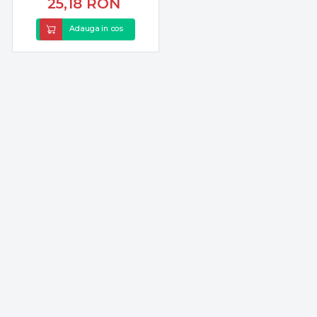
25,18
RON
Adauga in cos