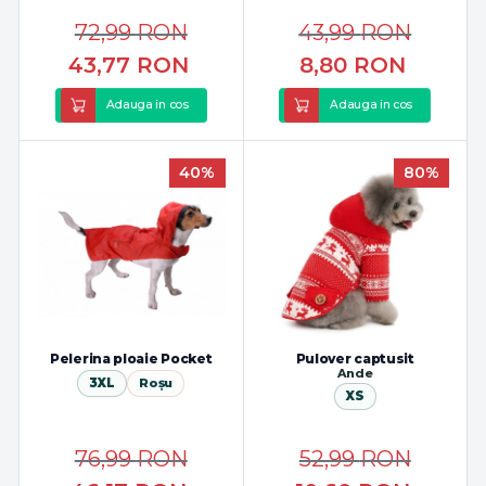
72,99
RON
43,99
RON
43,77
RON
8,80
RON
Adauga in cos
Adauga in cos
40%
80%
Pelerina ploaie Pocket
Pulover captusit
Ande
3XL
Roșu
XS
76,99
RON
52,99
RON