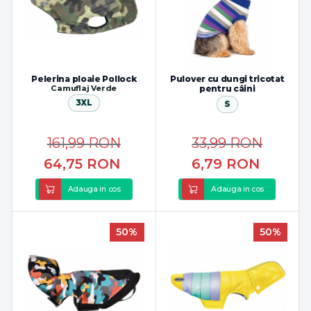
Pelerina ploaie Pollock
Pulover cu dungi tricotat
Camuflaj Verde
pentru câini
3XL
S
161,99
RON
33,99
RON
64,75
RON
6,79
RON
Adauga in cos
Adauga in cos
50%
50%