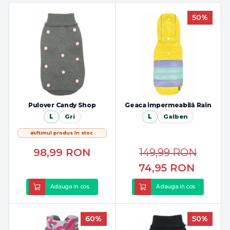
50%
Pulover Candy Shop
Geaca impermeabilă Rain
L
Gri
L
Galben
Ultimul produs în stoc
98,99
RON
149,99
RON
74,95
RON
Adauga in cos
Adauga in cos
60%
50%