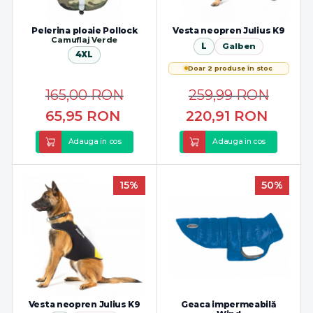
Pelerina ploaie Pollock
Vesta neopren Julius K9
Camuflaj Verde
L
Galben
4XL
Doar 2 produse în stoc
165,00
RON
259,99
RON
65,95
RON
220,91
RON
Adauga in cos
Adauga in cos
15%
50%
Vesta neopren Julius K9
Geaca impermeabilă