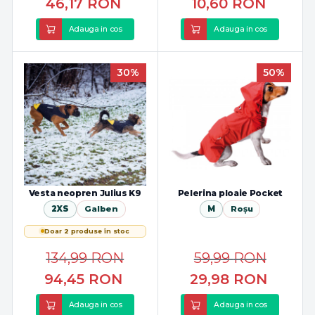
46,17
RON
10,60
RON
Adauga in cos
Adauga in cos
30%
50%
Vesta neopren Julius K9
Pelerina ploaie Pocket
2XS
Galben
M
Roșu
Doar 2 produse în stoc
134,99
RON
59,99
RON
94,45
RON
29,98
RON
Adauga in cos
Adauga in cos