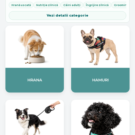
potrivită pentru toate taliile și etapele de viață.
Hrană uscată
Nutriție zilnică
Câini adulți
Îngrijire zilnică
Grooming aca
Vezi detalii categorie
HRANA
HAMURI