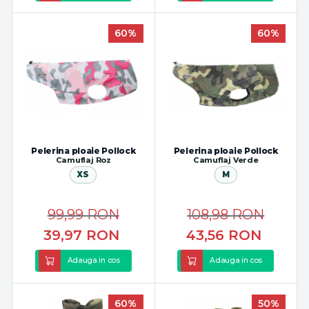
60%
60%
Pelerina ploaie Pollock
Pelerina ploaie Pollock
Camuflaj Roz
Camuflaj Verde
XS
M
99,99
RON
108,98
RON
39,97
RON
43,56
RON
Adauga in cos
Adauga in cos
60%
50%