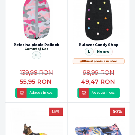
Pelerina ploaie Pollock
Pulover Candy Shop
Camuflaj Roz
L
Negru
L
Ultimul produs în stoc
139,98
RON
98,99
RON
55,95
RON
49,47
RON
Adauga in cos
Adauga in cos
15%
50%