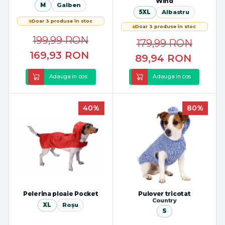
Wind
M
Galben
5XL
Albastru
Doar 3 produse în stoc
Doar 3 produse în stoc
199,99
RON
179,99
RON
169,93
RON
89,94
RON
Adauga in cos
Adauga in cos
40%
80%
Pelerina ploaie Pocket
Pulover tricotat
Country
XL
Roșu
S