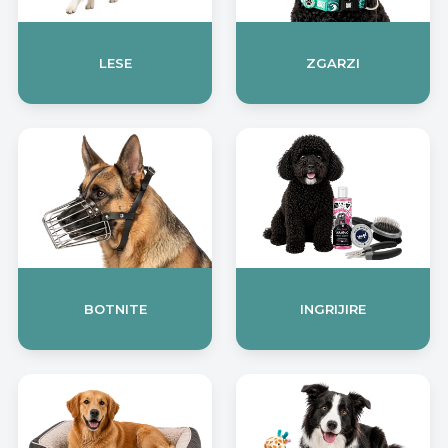
LESE
ZGARZI
BOTNITE
INGRIJIRE