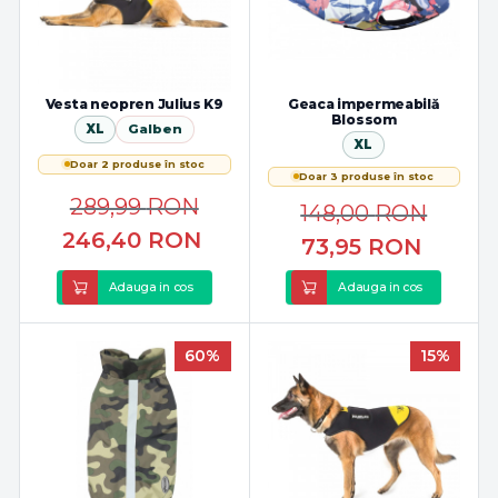
Vesta neopren Julius K9
Geaca impermeabilă
Blossom
XL
Galben
XL
Doar 2 produse în stoc
Doar 3 produse în stoc
289,99
RON
148,00
RON
246,40
RON
73,95
RON
Adauga in cos
Adauga in cos
60%
15%