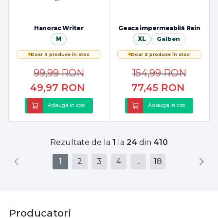
Hanorac Writer
Geaca impermeabilă Rain
M
XL
Galben
Doar 3 produse în stoc
Doar 2 produse în stoc
99,99
RON
154,99
RON
49,97
RON
77,45
RON
Adauga in cos
Adauga in cos
Rezultate de la
1
la
24
din
410
1
2
3
4
...
18
Producatori