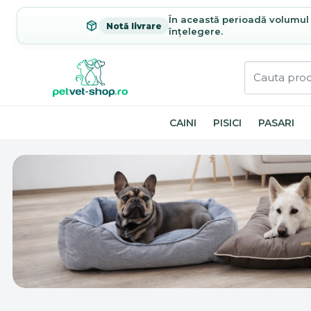
În această perioadă volumul c
Notă livrare
înțelegere.
CAINI
PISICI
PASARI