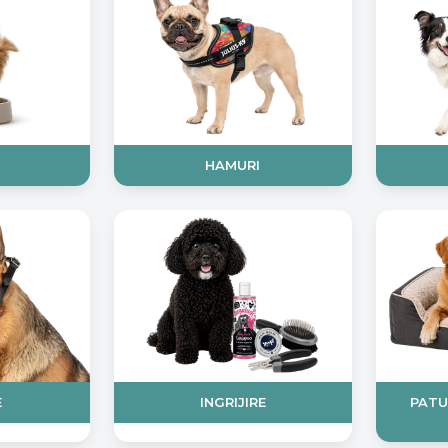
HAMURI
E
INGRIJIRE
PATU