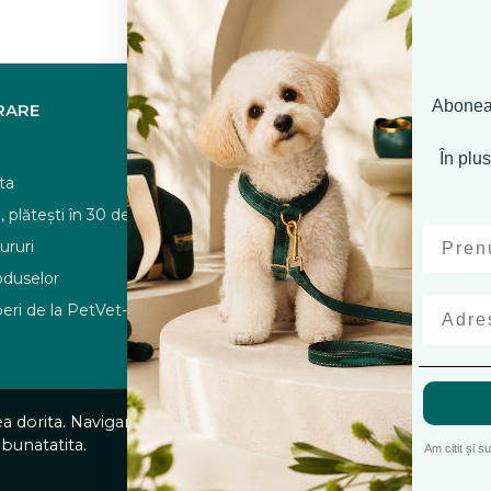
Aboneaz
VRARE
ASISTENTA
Contacteaza-ne
În plus
ta
Intrebari frecvente
plătești în 30 de zile
Harta site
ururi
ANPC
oduselor
Declaratie de accesibilitate
eri de la PetVet-Shop
tea dorita. Navigand in continuare, sunteti de acord cu
Politica 
mbunatatita.
Am citit și s