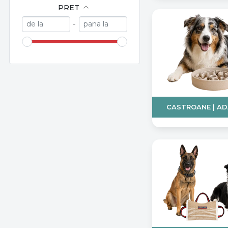
Maro
PRET
Mov
-
Multicolor
Negru
Neon
Neon UV
Paw Patrol
Portocaliu
CASTROANE | A
Reggae
Rosu
Roz
Roz deschis
Roz inchis
Turcoaz
Verde
Verde/Neon