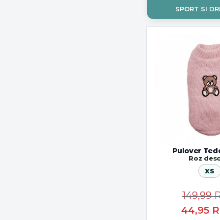
Woodland
SPORT SI DR
Pulover Ted
Roz desc
XS
149,99
44,95
R