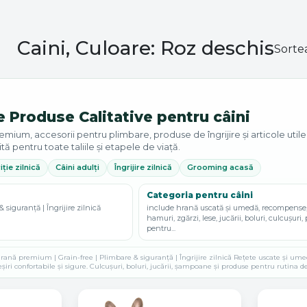
Caini, Culoare: Roz deschis
Sorte
e Produse Calitative pentru câini
um, accesorii pentru plimbare, produse de îngrijire și articole utile pe
ită pentru toate taliile și etapele de viață.
iție zilnică
Câini adulți
Îngrijire zilnică
Grooming acasă
Categoria pentru câini
& siguranță | Îngrijire zilnică
include hrană uscată și umedă, recompense,
hamuri, zgărzi, lese, jucării, boluri, culcușuri
pentru...
ană premium | Grain-free | Plimbare & siguranță | Îngrijire zilnică Rețete uscate și umede, 
eșiri confortabile și sigure. Culcușuri, boluri, jucării, șampoane și produse pentru rutina de