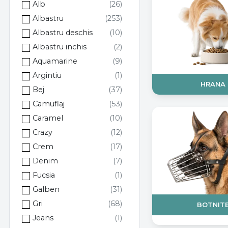
Alb
Albastru
Albastru deschis
Albastru inchis
Aquamarine
Argintiu
HRANA
Bej
Camuflaj
Caramel
Crazy
Crem
Denim
Fucsia
Galben
Gri
BOTNIT
Jeans