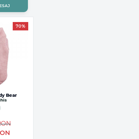
ESAJ
70%
dy Bear
his
RON
ON