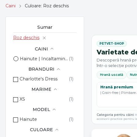
Caini
Culoare: Roz deschis
Sumar
Roz deschis
CAINI
Varietate d
Hainute | Incaltaminte | Accesorii
Descoperă hrană premi
într-o selecție potriv
BRANDURI
Hrană uscată
Nutr
Charlotte's Dress
Hrană premium
MARIME
| Grain-free | Plimbare 
XS
MODEL
Categoria pentru câini
Hr
Hainute
accesorii practice pentru i
CULOARE