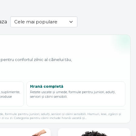
aza
ntru confortul zilnic al câinelui tău,
Hrană completă
 suplimente,
Rețete uscate și umede, formule pentru juniori, adulți,
, produse
seniori și câini sensibili.
formule pentru juniori, adulți, seniori și câini sensibili. Hamuri, lese, zgărzi și
 zi cu zi. Categoria pentru câini include hrană uscată și...