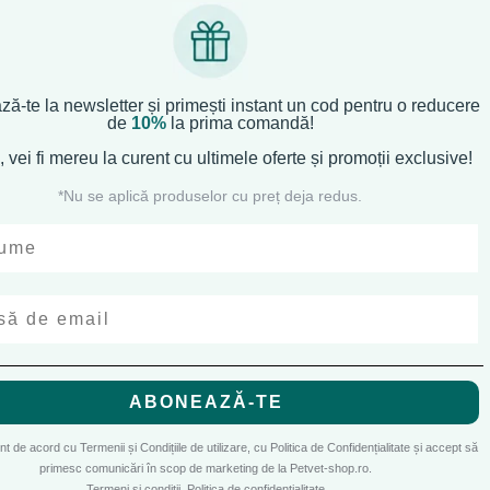
ă-te la newsletter și primești instant un cod pentru o reducere
CONT CLIENT
de
10%
la prima comandă!
Contul meu
, vei fi mereu la curent cu
ultimele oferte și promoții exclusive!
Inregistrare
*Nu se aplică produselor cu preț deja redus.
Recuperare parola
Istoric comenzi
Produse favorite
Cosul meu
ABONEAZĂ-TE
de cookies
si cu
Accepta toate cookie-urile
unt de acord cu Termenii și Condițiile de utilizare, cu Politica de Confidențialitate și accept să
primesc comunicări în scop de marketing de la Petvet-shop.ro.
Doar cookie-uri esentiale
Termeni și condiții
Politica de confidențialitate