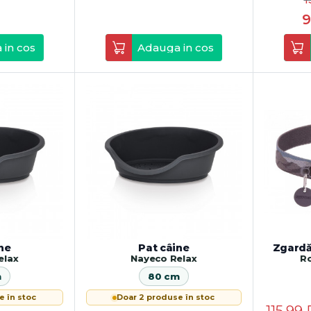
9
 in cos
Adauga in cos
ne
Pat câine
Zgardă
elax
Nayeco Relax
R
m
80 cm
e în stoc
Doar 2 produse în stoc