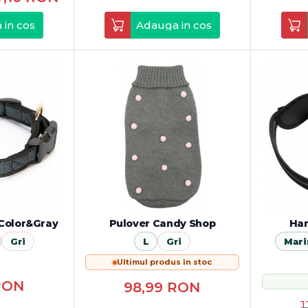
 in cos
Adauga in cos
Color&Gray
Pulover Candy Shop
Ham
Gri
L
Gri
Mari
Ultimul produs în stoc
RON
98,99
RON