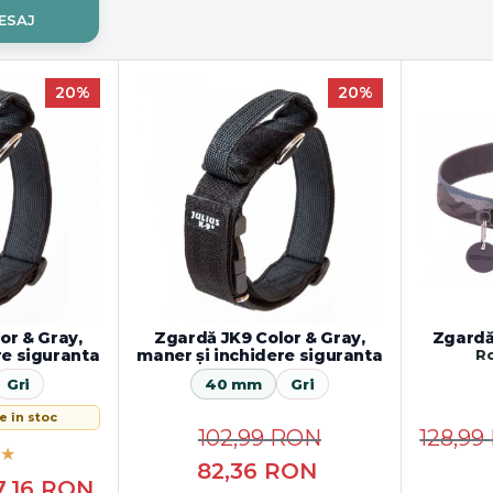
ESAJ
20%
20%
or & Gray,
Zgardă JK9 Color & Gray,
Zgardă
re siguranta
maner și inchidere siguranta
R
Gri
40 mm
Gri
e în stoc
102,99
RON
128,99
82,36
RON
7,16
RON