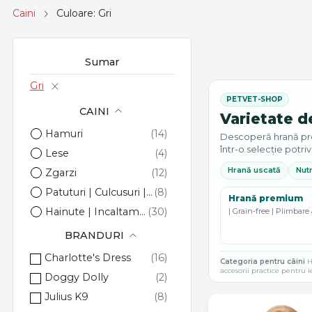
Caini
Culoare: Gri
Sumar
Gri
CAINI
Varietate d
Hamuri
Descoperă hrană premi
într-o selecție potriv
Lese
Hrană uscată
Nutr
Zgarzi
Patuturi | Culcusuri | Saltele
Hrană premium
Hainute | Incaltaminte | Accesorii
| Grain-free | Plimbare 
BRANDURI
Charlotte's Dress
Categoria pentru câini
Hr
accesorii practice pentru i
Doggy Dolly
Julius K9