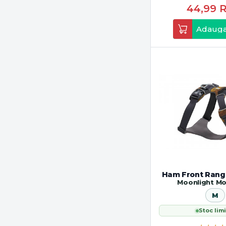
44,99
Adauga
Ham Front Rang
Moonlight Mo
M
Stoc limi