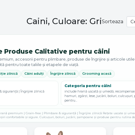
Caini, Culoare: Gri
Sorteaza
e Produse Calitative pentru câini
um, accesorii pentru plimbare, produse de îngrijire și articole utile pe
ită pentru toate taliile și etapele de viață.
iție zilnică
Câini adulți
Îngrijire zilnică
Grooming acasă
Categoria pentru câini
& siguranță | Îngrijire zilnică
include hrană uscată și umedă, recompense,
hamuri, zgărzi, lese, jucării, boluri, culcușuri
pentru...
ană premium | Grain-free | Plimbare & siguranță | Îngrijire zilnică Rețete uscate și umede, 
eșiri confortabile și sigure. Culcușuri, boluri, jucării, șampoane și produse pentru rutina de