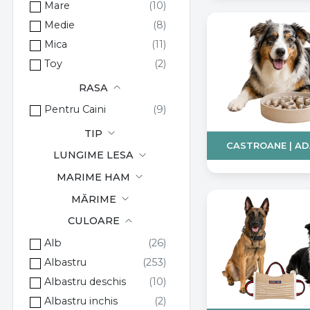
Mare
Medie
Mica
Toy
RASA
Pentru Caini
TIP
CASTROANE | A
LUNGIME LESA
MARIME HAM
MĂRIME
CULOARE
Alb
Albastru
Albastru deschis
Albastru inchis