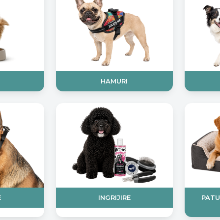
HAMURI
E
INGRIJIRE
PATU