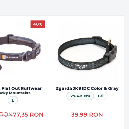
40%
 Flat Out Ruffwear
Zgardă JK9 IDC Color & Gray
ocky Mountains
27-42 cm
Gri
L
RON
77,35
RON
39,99
RON