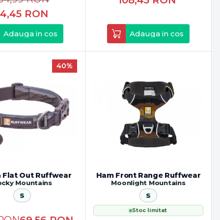
108,45
RON
4,45
RON
Adauga in cos
Adauga in cos
40%
 Flat Out Ruffwear
Ham Front Range Ruffwear
ocky Mountains
Moonlight Mountains
S
S
Stoc limitat