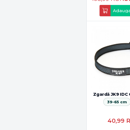
Neon
Adauga
Neon UV
Paw Patrol
Portocaliu
Reggae
Rosu
Roz
Roz deschis
Roz inchis
Turcoaz
Verde
Verde/Neon
Zgardă JK9 IDC 
Woodland
39-65 cm
40,99