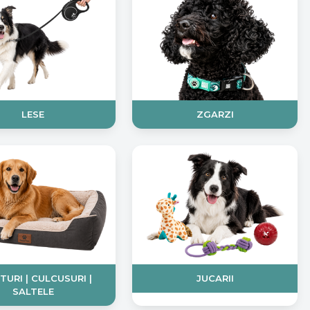
LESE
ZGARZI
TURI | CULCUSURI |
JUCARII
SALTELE