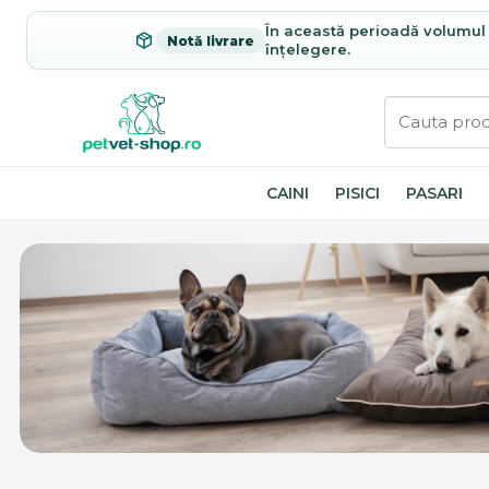
În această perioadă volumul c
Notă livrare
înțelegere.
CAINI
PISICI
PASARI