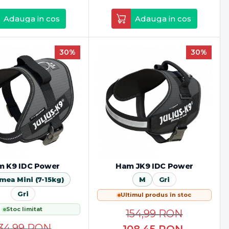
Adauga in cos
Adauga in cos
30%
30%
 K9 IDC Power
Ham JK9 IDC Power
mea Mini (7-15kg)
M
Gri
Gri
Ultimul produs în stoc
Stoc limitat
154,99
RON
134,99
RON