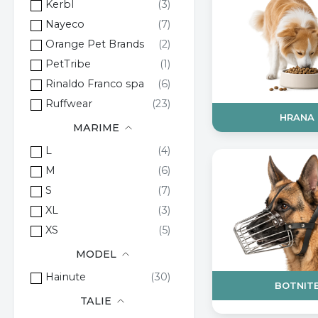
Kerbl
Nayeco
Orange Pet Brands
PetTribe
Rinaldo Franco spa
Ruffwear
HRANA
MARIME
L
M
S
XL
XS
MODEL
Hainute
BOTNIT
TALIE