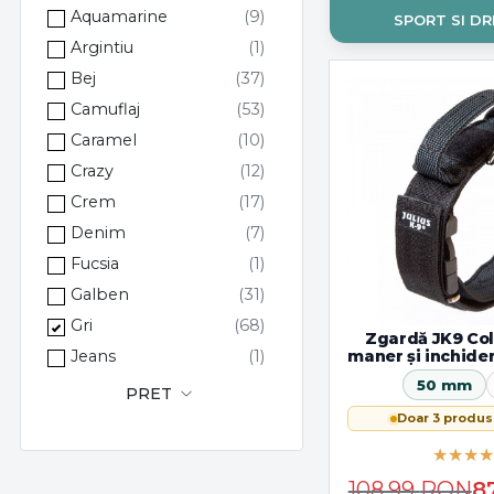
Aquamarine
SPORT SI DR
Argintiu
Bej
Camuflaj
Caramel
Crazy
Crem
Denim
Fucsia
Galben
Gri
Zgardă JK9 Col
Jeans
maner și inchide
50 mm
Maro
PRET
Mov
Doar 3 produs
Multicolor
Negru
108,99
RON
8