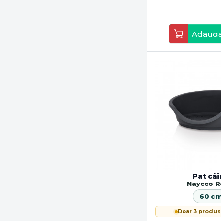
Adauga
Pat câi
Nayeco R
60 c
Doar 3 produs