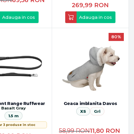
RON
69,56
RON
269,99
RON
Adauga in cos
Adauga in cos
80%
ont Range Ruffwear
Geaca imblanita Davos
Basalt Gray
XS
Gri
1.5 m
r 3 produse în stoc
58,99
RON
11,80
RON