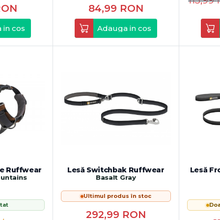
115,99
RON
84,99
RON
 in cos
Adauga in cos
e Ruffwear
Lesă Switchbak Ruffwear
Lesă Fr
untains
Basalt Gray
Ultimul produs în stoc
tat
Doa
292,99
RON