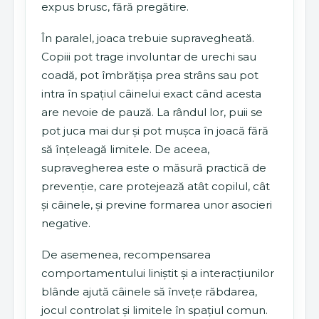
expus brusc, fără pregătire.
În paralel, joaca trebuie supravegheată.
Copiii pot trage involuntar de urechi sau
coadă, pot îmbrățișa prea strâns sau pot
intra în spațiul câinelui exact când acesta
are nevoie de pauză. La rândul lor, puii se
pot juca mai dur și pot mușca în joacă fără
să înțeleagă limitele. De aceea,
supravegherea este o măsură practică de
prevenție, care protejează atât copilul, cât
și câinele, și previne formarea unor asocieri
negative.
De asemenea, recompensarea
comportamentului liniștit și a interacțiunilor
blânde ajută câinele să învețe răbdarea,
jocul controlat și limitele în spațiul comun.