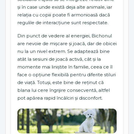
și în case unde există deja alte animale, iar
relația cu copiii poate fi armonioasă dacă
regulile de interacțiune sunt respectate.
Din punct de vedere al energiei, Bichonul
are nevoie de mișcare și joacă, dar de obicei
nu la un nivel extrem. Se adaptează bine
atât la sesiuni de joacă activă, cât și la
momente mai liniștite în familie, ceea ce îl
face o opțiune flexibilă pentru diferite stiluri
de viață. Totuși, este bine de reținut că
blana lui cere îngrijire consecventă, altfel
pot apărea rapid încâlciri și disconfort.