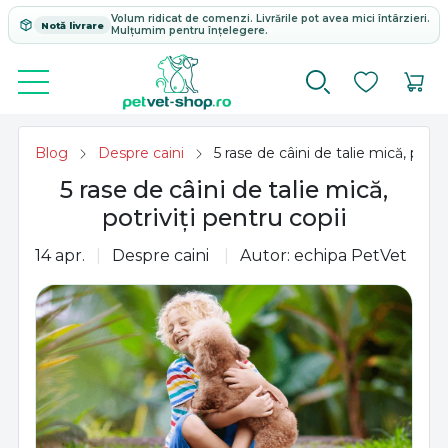
Volum ridicat de comenzi. Livrările pot avea mici întârzieri.
Notă livrare
Mulțumim pentru înțelegere.
Blog
Despre caini
5 rase de câini de talie mică, potriv
5 rase de câini de talie mică,
potriviți pentru copii
14 apr.
Despre caini
Autor: echipa PetVet