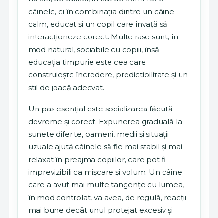
câinele, ci în combinația dintre un câine
calm, educat și un copil care învață să
interacționeze corect. Multe rase sunt, în
mod natural, sociabile cu copiii, însă
educația timpurie este cea care
construiește încredere, predictibilitate și un
stil de joacă adecvat.
Un pas esențial este socializarea făcută
devreme și corect. Expunerea graduală la
sunete diferite, oameni, medii și situații
uzuale ajută câinele să fie mai stabil și mai
relaxat în preajma copiilor, care pot fi
imprevizibili ca mișcare și volum. Un câine
care a avut mai multe tangențe cu lumea,
în mod controlat, va avea, de regulă, reacții
mai bune decât unul protejat excesiv și