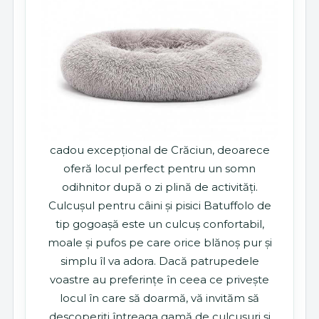
cadou excepțional de Crăciun, deoarece
oferă locul perfect pentru un somn
odihnitor după o zi plină de activități.
Culcușul pentru câini și pisici Batuffolo de
tip gogoașă este un culcuș confortabil,
moale și pufos pe care orice blănoș pur și
simplu îl va adora. Dacă patrupedele
voastre au preferințe în ceea ce privește
locul în care să doarmă, vă invităm să
descoperiți întreaga gamă de culcușuri și