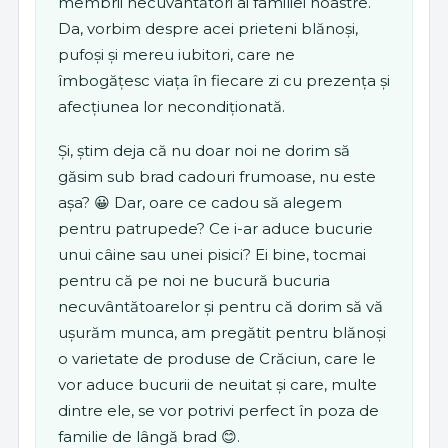
membrii necuvântători ai familiei noastre.
Da, vorbim despre acei prieteni blănoși,
pufoși și mereu iubitori, care ne
îmbogățesc viața în fiecare zi cu prezența și
afecțiunea lor necondiționată.
Și, știm deja că nu doar noi ne dorim să
găsim sub brad cadouri frumoase, nu este
așa? 😀 Dar, oare ce cadou să alegem
pentru patrupede? Ce i-ar aduce bucurie
unui câine sau unei pisici? Ei bine, tocmai
pentru că pe noi ne bucură bucuria
necuvântătoarelor și pentru că dorim să vă
ușurăm munca, am pregătit pentru blănoși
o varietate de produse de Crăciun, care le
vor aduce bucurii de neuitat și care, multe
dintre ele, se vor potrivi perfect în poza de
familie de lângă brad 😊.