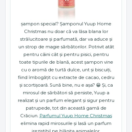
șampon special? Șamponul Yuup Home
Christmas nu doar că va lăsa blana lor
strălucitoare și parfumată, dar va aduce și
un strop de magie sărbătorilor. Potrivit atât
pentru câini cât și pentru pisici, pentru
toate tipurile de blană, acest șampon vine
cu o aromă de turtă dulce, unt și biscuiți,
fiind îmbogățit cu extracte de cacao, cedru
și scortișoară. Sună bine, nu e așa? 😀 Și, ca
mirosul de sărbători să persiste, Yuup a
realizat și un parfum elegant și sigur pentru
patrupede, tot din această gamă de
Crăciun.
Parfumul Yuup Home Christmas
elimina rapid mirosurile și lasă un parfum
irezistibil pe blănița animalelor.