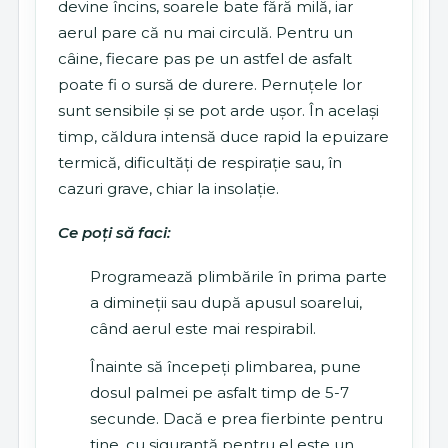
devine încins, soarele bate fără milă, iar
aerul pare că nu mai circulă. Pentru un
câine, fiecare pas pe un astfel de asfalt
poate fi o sursă de durere. Pernuțele lor
sunt sensibile și se pot arde ușor. În același
timp, căldura intensă duce rapid la epuizare
termică, dificultăți de respirație sau, în
cazuri grave, chiar la insolație.
Ce poți să faci:
Programează plimbările în prima parte
a dimineții sau după apusul soarelui,
când aerul este mai respirabil.
Înainte să începeți plimbarea, pune
dosul palmei pe asfalt timp de 5-7
secunde. Dacă e prea fierbinte pentru
tine, cu siguranță pentru el este un