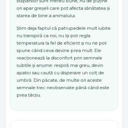
stăpânilor sunt mereu bune, nu de puține
ori apar greșeli care pot afecta sănătatea și
starea de bine a animalului.
Știm deja faptul că patrupedele mult iubite
nu transpiră ca noi, nu își pot regla
temperatura la fel de eficient și nu ne pot
spune când ceva devine prea mult. Ele
reacționează la disconfort prin semnale
subtile și anume: respiră mai greu, devin
apatici sau caută cu disperare un colț de
umbră. Din păcate, de multe ori aceste
semnale trec neobservate până când este
prea târziu.