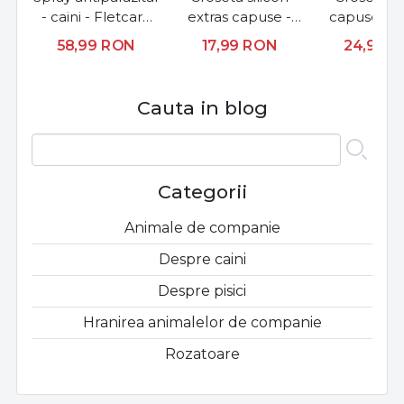
- caini - Fletcare
extras capuse -
capuse - 
FBL - 500ml
O'Tom Tick Twister
Tick Twister 
58,99
RON
17,99
RON
24,99
R
Silicon - set 2 buc.
buc.
Cauta in blog
Categorii
Animale de companie
Despre caini
Despre pisici
Hranirea animalelor de companie
Rozatoare