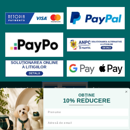
Acest site foloseste cookies pentru a va oferi
functionalitatea dorita. Navigand in continuare, sunteti
OBȚINE
10% REDUCERE
de acord cu
Politica de cookies
si cu plasarea de cookies,
cu scopul de a va oferi o experienta imbunatatita.
Accepta toate cookie-urile
RON