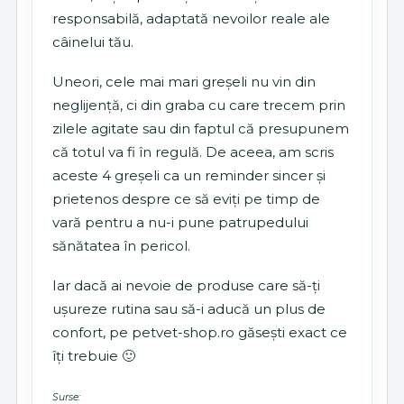
responsabilă, adaptată nevoilor reale ale
câinelui tău.
Uneori, cele mai mari greșeli nu vin din
neglijență, ci din graba cu care trecem prin
zilele agitate sau din faptul că presupunem
că totul va fi în regulă. De aceea, am scris
aceste 4 greșeli ca un reminder sincer și
prietenos despre ce să eviți pe timp de
vară pentru a nu-i pune patrupedului
sănătatea în pericol.
Iar dacă ai nevoie de produse care să-ți
ușureze rutina sau să-i aducă un plus de
confort, pe petvet-shop.ro găsești exact ce
îți trebuie 🙂
Surse: