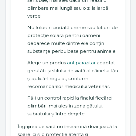
sensibile, mai ales dacă urmează o
plimbare mai lungă sau o zi la iarbă
verde.
Nu folosi niciodată creme sau loțiuni de
protecție solară pentru oameni
deoarece multe dintre ele conțin
substanțe periculoase pentru animale.
Alege un produs
antiparazitar
adaptat
greutății și stilului de viață al câinelui tău
și aplică-l regulat, conform
recomandărilor medicului veterinar.
Fă-i un control rapid la finalul fiecărei
plimbări, mai ales în zona gâtului,
subrațului și între degete.
Îngrijirea de vară nu înseamnă doar joacă la
soare, ci și o protecție atentă și