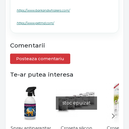
https://www.barkandwhiskers.com/
https://www.petmd.com/
Comentarii
Posteaza comentariu
Te-ar putea interesa
stoc epuizat
Spray antiparazitar
Croseta silicon
Croseta e