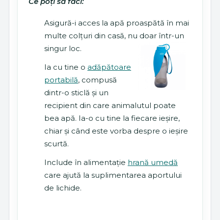
Ce poți să faci:
Asigură-i acces la apă proaspătă în mai
multe colțuri din casă, nu doar într-un
singur loc.
Ia cu tine o
adăpătoare
portabilă
, compusă
dintr-o sticlă și un
recipient din care animalutul poate
bea apă. Ia-o cu tine la fiecare ieșire,
chiar și când este vorba despre o ieșire
scurtă.
Include în alimentație
hrană umedă
care ajută la suplimentarea aportului
de lichide.