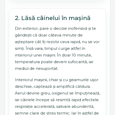
2. Lăsă câinelui în mașină
Din exterior, pare o decizie inofensivă și te
gândești că doar câteva minute de
așteptare cât îți rezolvi ceva rapid, nu se vor
simți. Însă vara, timpul curge altfel în
interiorul unei mașini. În doar 10 minute,
temperatura poate deveni sufocantă, iar
mediul de nesuportat.
Interiorul mașinii, chiar și cu geamurile ușor
deschise, captează și amplifică căldura.
Aerul devine greu, oxigenul se împuținează,
iar câinele începe să resimtă rapid efectele:
respirație accelerată, salivare abundentă,
semne clare de stres termic. Iar în astfel de