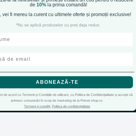
de
10%
la prima comandă!
, vei fi mereu la curent cu
ultimele oferte și promoții exclusive!
*Nu se aplică produselor cu preț deja redus.
ABONEAZĂ-TE
de cookies
si cu
Accepta toate cookie-urile
CONT CLIENT
unt de acord cu Termenii și Condițiile de utilizare, cu Politica de Confidențialitate și accept să
primesc comunicări în scop de marketing de la Petvet-shop.ro.
Doar cookie-uri esentiale
Contul meu
Termeni și condiții
Politica de confidențialitate
Inregistrare
Recuperare parola
Istoric comenzi