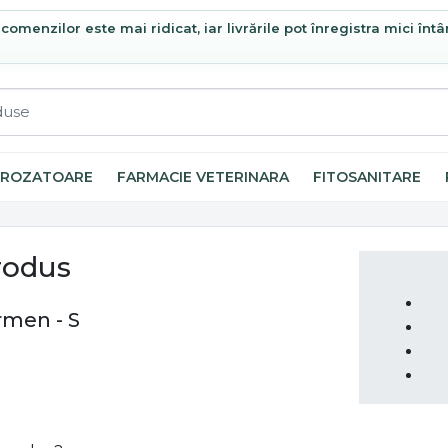
omenzilor este mai ridicat, iar livrările pot înregistra mici întâ
ROZATOARE
FARMACIE VETERINARA
FITOSANITARE
rodus
rmen - S