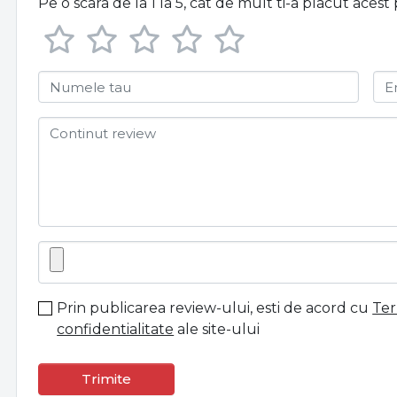
Pe o scara de la 1 la 5, cat de mult ti-a placut aces
Numele tau
E
Continut review
Prin publicarea review-ului, esti de acord cu
Ter
confidentialitate
ale site-ului
Trimite