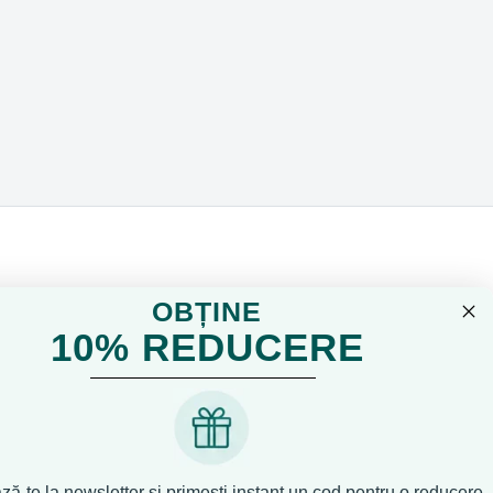
OBȚINE
10% REDUCERE
ă-te la newsletter și primești instant un cod pentru o reducere