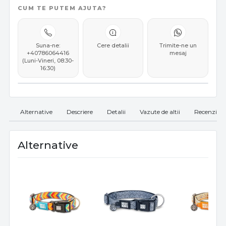
CUM TE PUTEM AJUTA?
Suna-ne:
Cere detalii
Trimite-ne un
+40786064416
mesaj
(Luni-Vineri, 08:30-
16:30)
Alternative
Descriere
Detalii
Vazute de altii
Recenzii
Alternative