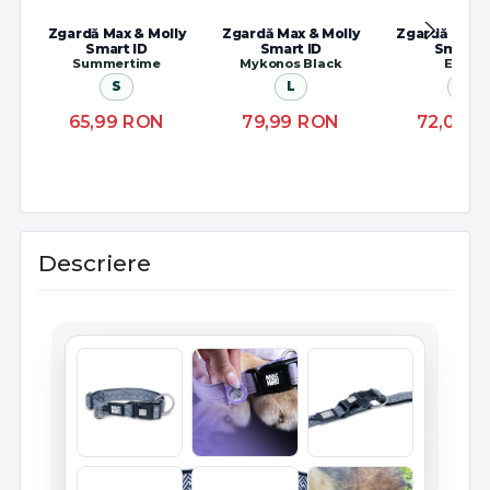
Zgardă Max & Molly
Zgardă Max & Molly
Zgardă Max &
Smart ID
Smart ID
Smart I
Summertime
Mykonos Black
Ethnic
S
L
M
65,99
RON
79,99
RON
72,00
R
Descriere