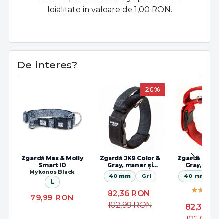
loialitate in valoare de 1,00 RON.
De interes?
20%
Zgardă Max & Molly
Zgardă JK9 Color &
Zgardă JK9 C
Smart ID
Gray, maner și
Gray, mane
Mykonos Black
inchidere siguranta
inchidere si
40 mm
Gri
40 mm
L
82,36
RON
79,99
RON
102,99
RON
82,36
R
102,99
R