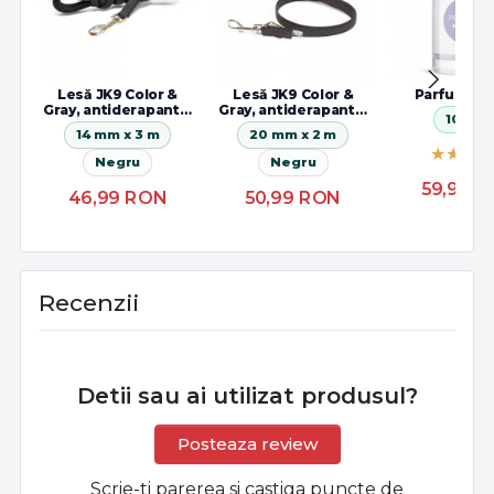
Lesă JK9 Color &
Lesă JK9 Color &
Parfum ipn
Gray, antiderapantă,
Gray, antiderapantă,
100 ml
cu maner
cu maner
14 mm x 3 m
20 mm x 2 m
Negru
Negru
59,99
R
46,99
RON
50,99
RON
Recenzii
Detii sau ai utilizat produsul?
Posteaza review
Scrie-ti parerea si castiga puncte de