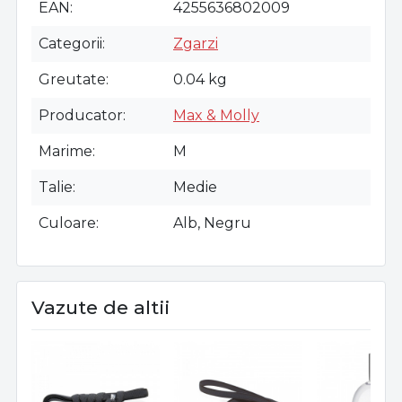
EAN
4255636802009
Categorii
Zgarzi
Greutate
0.04 kg
Producator
Max & Molly
Marime
M
Talie
Medie
Culoare
Alb, Negru
Vazute de altii