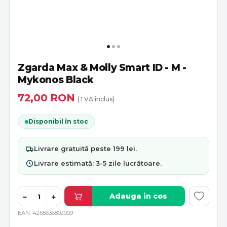
Zgarda Max & Molly Smart ID - M -
Mykonos Black
72,00
RON
(TVA inclus)
Disponibil în stoc
Livrare
gratuită
peste 199 lei.
Livrare estimată:
3-5 zile lucrătoare
.
Adauga in cos
−
+
EAN
4255636802009