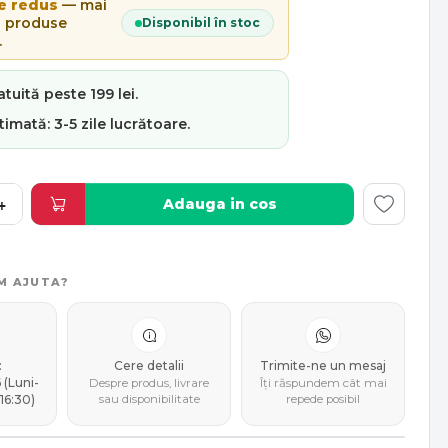
e redus
— mai
2 produse
Disponibil în stoc
.
atuită
peste 199 lei.
stimată:
3-5 zile lucrătoare
.
Adauga in cos
+
M AJUTA?
:
Cere detalii
Trimite-ne un mesaj
(Luni-
Despre produs, livrare
Îți răspundem cât mai
16:30)
sau disponibilitate
repede posibil