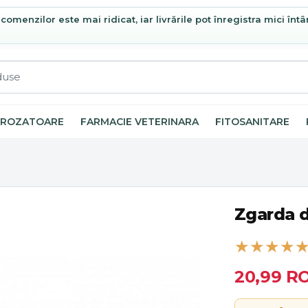
omenzilor este mai ridicat, iar livrările pot înregistra mici întâ
ROZATOARE
FARMACIE VETERINARA
FITOSANITARE
Zgarda d
20,99
R