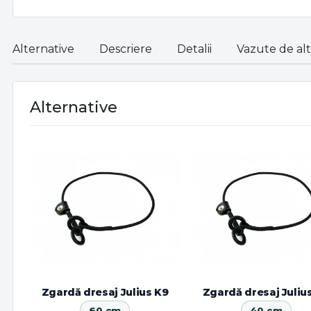
Alternative
Descriere
Detalii
Vazute de alti
Alternative
Zgardă dresaj Julius K9
Zgardă dresaj Juliu
60 cm
40 cm