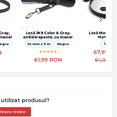
Gray,
Lesă JK9 Color & Gray,
Lesă MoreCol
 maner
antiderapantă, cu maner
Night Ca
1.2 m
egru
14 mm x 5 m
Negru
67,97
R
N
61,99
RON
84,99
R
 utilizat produsul?
teaza review