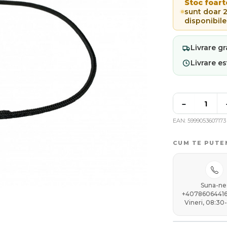
Stoc foart
sunt doar 
disponibile
Livrare
gr
Livrare e
−
EAN
5999053607173
CUM TE PUTE
Suna-ne
+40786064416 
Vineri, 08:30-