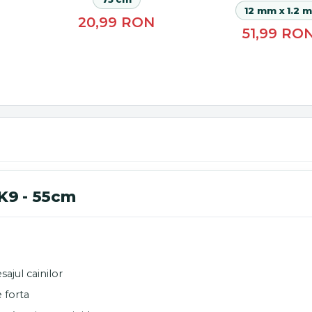
12 mm x 1.2 m
20,99
RON
51,99
RO
 K9 - 55cm
ajul cainilor
e forta