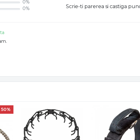
0%
Scrie-ti parerea si castiga pun
0%
ata
eam.
50%