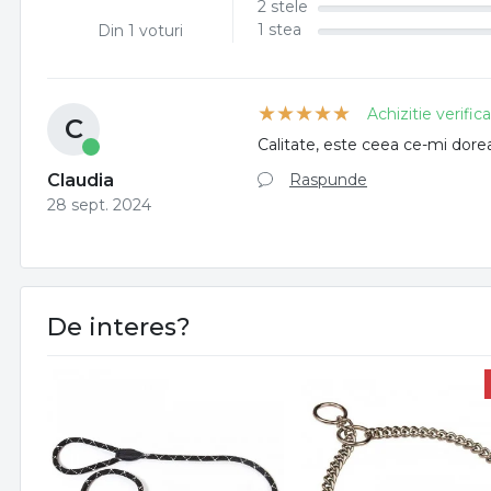
2 stele
1 stea
Din 1 voturi
Achizitie verific
C
Calitate, este ceea ce-mi dor
Raspunde
Claudia
28 sept. 2024
De interes?