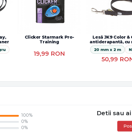
ay,
Clicker Starmark Pro-
Lesă JK9 Color & 
aner
Training
antiderapantă, cu
gru
20 mm x 2 m
N
19,99
RON
50,99
RO
Detii sau ai
100%
0%
Pos
0%