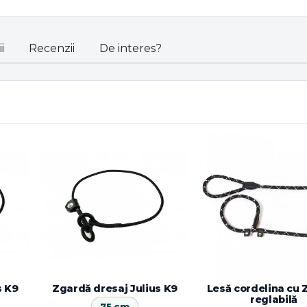
i
Recenzii
De interes?
s K9
Zgardă dresaj Julius K9
Lesă cordelina cu
reglabilă
75 cm