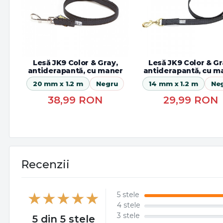
Lesă JK9 Color & Gray,
Lesă JK9 Color & Gr
antiderapantă, cu maner
antiderapantă, cu m
20 mm x 1.2 m
Negru
14 mm x 1.2 m
Ne
38,99
RON
29,99
RON
Recenzii
5 stele
4 stele
3 stele
5 din 5 stele