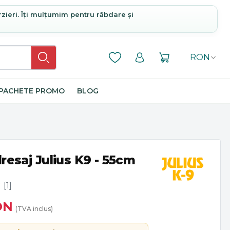
rzieri. Îți mulțumim pentru răbdare și
RON
PACHETE PROMO
BLOG
resaj Julius K9 - 55cm
[1]
ON
(TVA inclus)