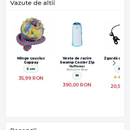
Vazute de altii
Minge cauciuc
Veste de racire
Zgardă dresaj
Gappay
Swamp Cooler Zip
K9
Ruffwear
5 cm
55 cm
Biolumin Blue
M
35,99
RON
390,00
RON
20,99
R