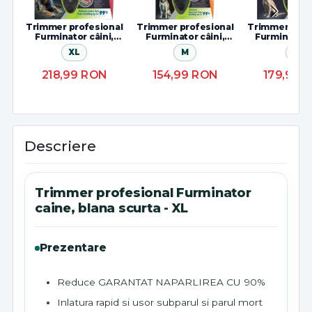
Trimmer profesional
Trimmer profesional
Trimmer prof
Furminator câini,
Furminator câini,
Furminator 
blană lunga
blană scurta
blană scu
XL
M
L
218,99
RON
154,99
RON
179,99
R
Descriere
Trimmer profesional Furminator
caine, blana scurta - XL
Prezentare
Reduce GARANTAT NAPARLIREA CU 90%
Inlatura rapid si usor subparul si parul mort