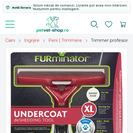
Volum ridicat de comenzi. Livrările pot avea mici întârzieri.
Notă livrare
Mulțumim pentru înțelegere.
Caini
Ingrijire
Perii | Trimmere
Trimmer profesional 