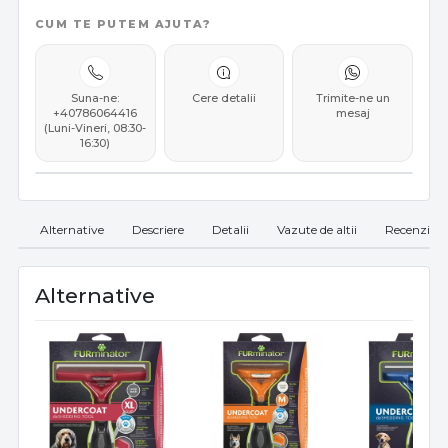
CUM TE PUTEM AJUTA?
Suna-ne:
Cere detalii
Trimite-ne un
+40786064416
mesaj
(Luni-Vineri, 08:30-
16:30)
Alternative
Descriere
Detalii
Vazute de altii
Recenzii
Alternative