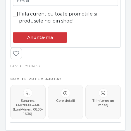
Email
Fii la curent cu toate promotiile si
produsele noi din shop!
Anunta-ma
EAN
8011391692653
CUM TE PUTEM AJUTA?
Suna-ne:
Cere detalii
Trimite-ne un
+40786064416
mesaj
(Luni-Vineri, 08:30-
16:30)