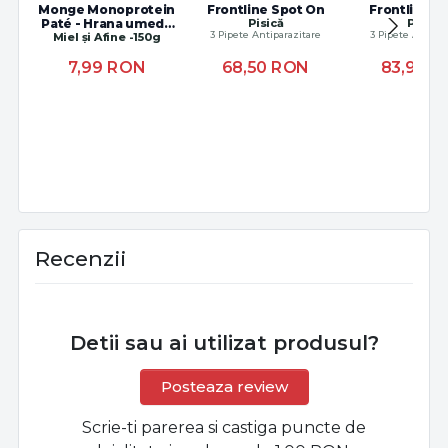
Monge Monoprotein
Frontline Spot On
Frontline 
Paté - Hrana umeda
Pisică
Pisică
3 Pipete Antiparazitare
3 Pipete Antipar
Miel și Afine -150g
super-premium
7,99
RON
68,50
RON
83,90
R
Recenzii
Detii sau ai utilizat produsul?
Posteaza review
Scrie-ti parerea si castiga puncte de