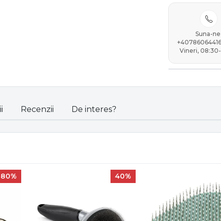
Suna-ne
+40786064416 
Vineri, 08:30-
i
Recenzii
De interes?
80%
40%