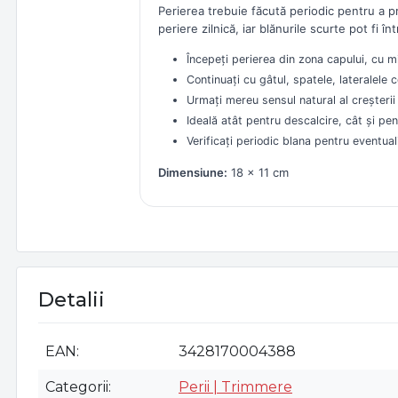
Perierea trebuie făcută periodic pentru a pr
periere zilnică, iar blănurile scurte pot fi în
Începeți perierea din zona capului, cu mi
Continuați cu gâtul, spatele, lateralele
Urmați mereu sensul natural al creșterii 
Ideală atât pentru descalcire, cât și pe
Verificați periodic blana pentru eventuali 
Dimensiune:
18 × 11 cm
Detalii
EAN
3428170004388
Categorii
Perii | Trimmere