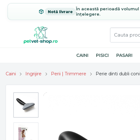
În această perioadă volumul c
Notă livrare
înțelegere.
CAINI
PISICI
PASARI
Caini
Ingrijire
Perii | Trimmere
Perie dinti dubli con