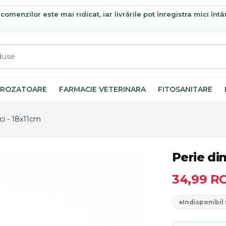
omenzilor este mai ridicat, iar livrările pot înregistra mici întâ
ROZATOARE
FARMACIE VETERINARA
FITOSANITARE
ici - 18x11cm
Perie din
34,99
R
Indisponibi