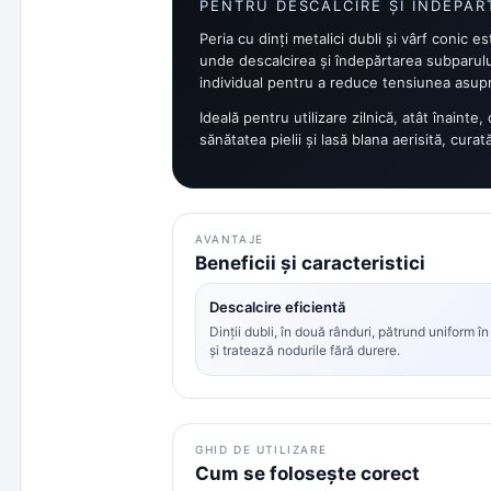
PENTRU DESCALCIRE ȘI ÎNDEPĂR
Peria cu dinți metalici dubli și vârf conic 
unde descalcirea și îndepărtarea subparului
individual pentru a reduce tensiunea asupra
Ideală pentru utilizare zilnică, atât înainte
sănătatea pielii și lasă blana aerisită, curat
AVANTAJE
Beneficii și caracteristici
Descalcire eficientă
Dinții dubli, în două rânduri, pătrund uniform î
și tratează nodurile fără durere.
GHID DE UTILIZARE
Cum se folosește corect