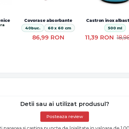
enice
Covorase absorbante
Castron inox albas
era
40buc.
60 x 60 cm
500 ml
86,99
RON
11,39
RON
18,9
Detii sau ai utilizat produsul?
Posteaza review
ti parerea si castiga puncte de loialitate in valoare de 1,