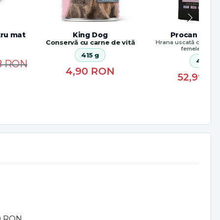
tru mat
King Dog
Procan Cach
Conservă cu carne de vită
Hrana uscată completă
femele gesta
415 g
4 kg
8
RON
4,90
RON
52,99
R
00 RON.