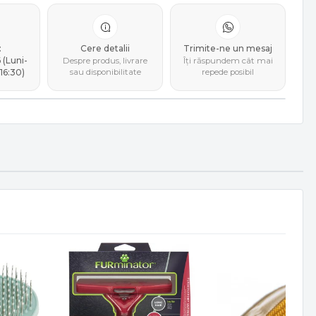
:
Cere detalii
Trimite-ne un mesaj
(Luni-
Despre produs, livrare
Îți răspundem cât mai
16:30)
sau disponibilitate
repede posibil