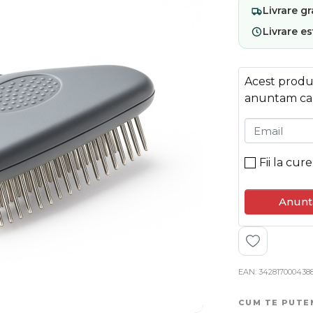
Livrare
gr
Livrare e
Acest produs
anuntam ca
Email
Fii la cur
Anunt
EAN
342817000438
CUM TE PUTE