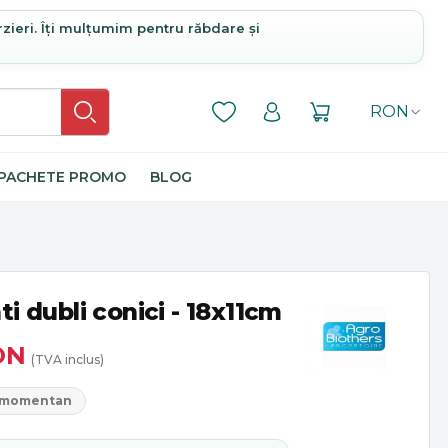
rzieri. Îți mulțumim pentru răbdare și
RON
PACHETE PROMO
BLOG
ti dubli conici - 18x11cm
ON
(TVA inclus)
l momentan