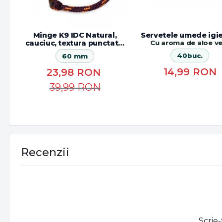
Minge K9 IDC Natural,
Servetele umede igi
cauciuc, textura punctata,
Cu aroma de aloe v
fara maner
40buc.
60 mm
14,99
RON
23,98
RON
39,99
RON
Recenzii
Scrie-