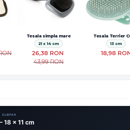
Tesala simpla mare
Tesala Terrier C
21 x 14 cm
13 cm
RON
26,38
RON
18,98
RO
43,99
RON
+ SUBPAR
 – 18 × 11 cm