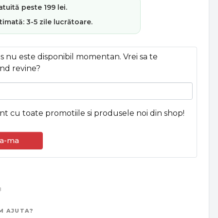
atuită
peste 199 lei.
stimată:
3-5 zile lucrătoare
.
 nu este disponibil momentan. Vrei sa te
nd revine?
ent cu toate promotiile si produsele noi din shop!
a-ma
8
M AJUTA?