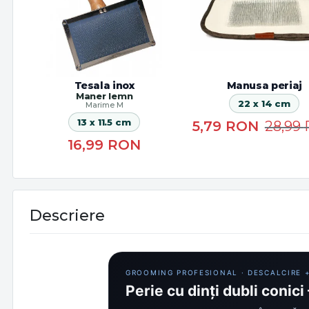
Tesala inox
Manusa periaj
Maner lemn
22 x 14 cm
Marime M
13 x 11.5 cm
5,79
RON
28,99
16,99
RON
Descriere
GROOMING PROFESIONAL · DESCALCIRE 
Perie cu dinți dubli conici