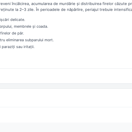
eveni încâlcirea, acumularea de murdărie și distribuirea firelor căzute pri
treținute la 2–3 zile. În perioadele de năpârlire, periajul trebuie intensific
șcări delicate.
 corpului, membrele și coada.
firelor de păr.
ntru eliminarea subparului mort.
paraziți sau iritații.