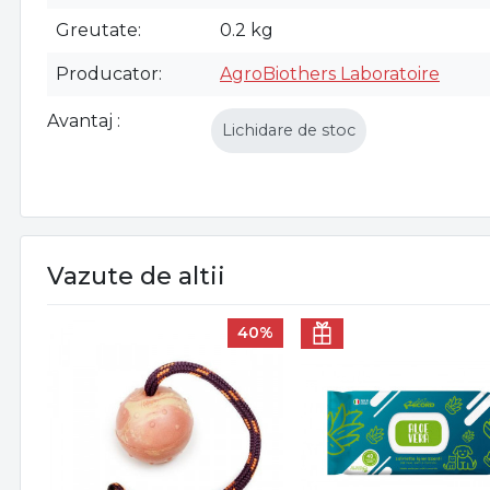
Greutate
0.2 kg
Producator
AgroBiothers Laboratoire
Avantaj
Lichidare de stoc
Vazute de altii
40%