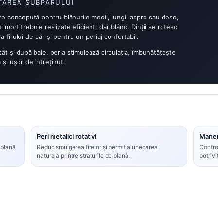
TAREA SUBPARULUI
este concepută pentru blănurile medii, lungi, aspre sau dese,
 mort trebuie realizate eficient, dar blând. Dinții se rotesc
 firului de păr și pentru un periaj confortabil.
, cât și după baie, peria stimulează circulația, îmbunătățește
ă și ușor de întreținut.
Peri metalici rotativi
Maner
n blană
Reduc smulgerea firelor și permit alunecarea
Control
naturală printre straturile de blană.
potrivi