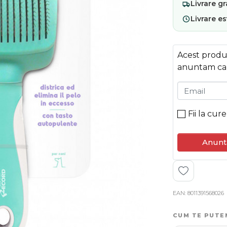
Livrare
gr
Livrare e
Acest produs
anuntam ca
Email
Fii la cur
Anunt
EAN
8011391568026
CUM TE PUTE