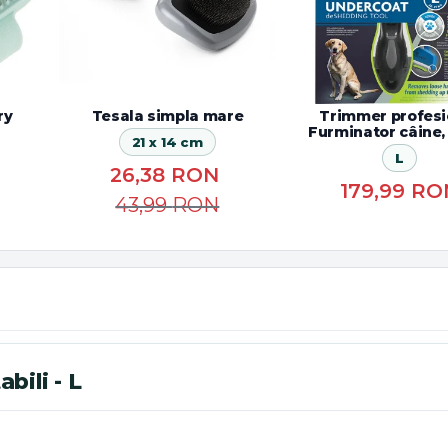
ry
Tesala simpla mare
Trimmer profesi
Furminator câine,
21 x 14 cm
scurta
L
26,38
RON
179,99
RO
43,99
RON
bili - L