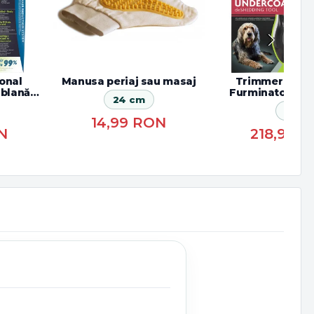
onal
Manusa periaj sau masaj
Trimmer profe
 blană
Furminator câin
24 cm
lunga
XL
14,99
RON
N
218,99
R