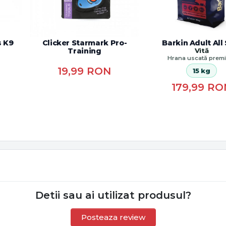
s K9
Clicker Starmark Pro-
Barkin Adult All 
Training
Vită
Hrana uscată prem
19,99
RON
15 kg
179,99
RO
Detii sau ai utilizat produsul?
Posteaza review