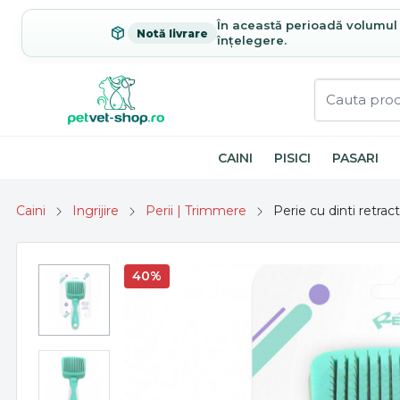
În această perioadă volumul c
Notă livrare
înțelegere.
CAINI
PISICI
PASARI
Caini
Ingrijire
Perii | Trimmere
Perie cu dinti retracta
40%