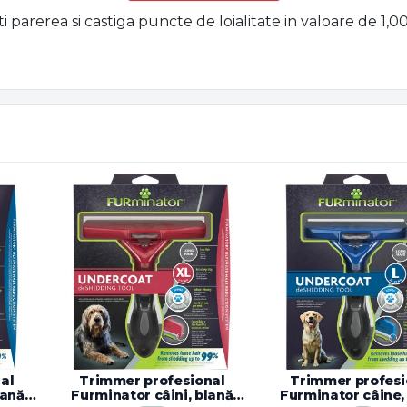
ti parerea si castiga puncte de loialitate in valoare de 1,
al
Trimmer profesional
Trimmer profesi
lană
Furminator câini, blană
Furminator câine,