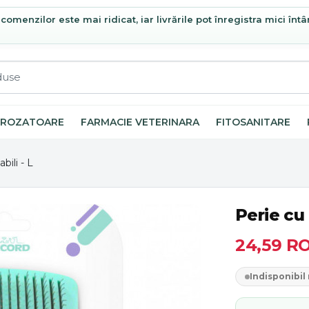
omenzilor este mai ridicat, iar livrările pot înregistra mici întâ
ROZATOARE
FARMACIE VETERINARA
FITOSANITARE
bili - L
Perie cu 
24,59
R
Indisponibi