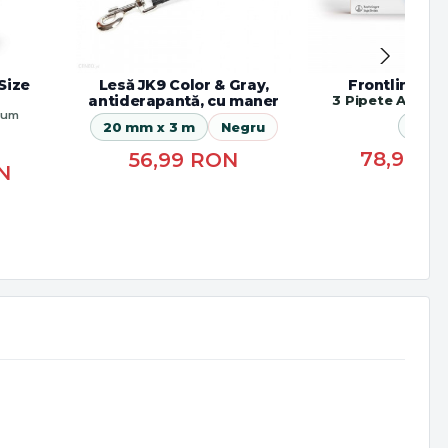
Size
Lesă JK9 Color & Gray,
Frontline Sp
antiderapantă, cu maner
3 Pipete Antipa
ium
S
20 mm x 3 m
Negru
78,90
R
56,99
RON
N