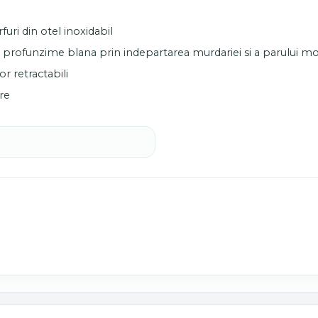
rfuri din otel inoxidabil
n profunzime blana prin indepartarea murdariei si a parului mo
or retractabili
re