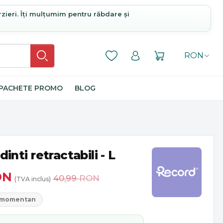
rzieri. Îți mulțumim pentru răbdare și
RON
PACHETE PROMO
BLOG
dinti retractabili - L
ON
40,99
RON
(TVA inclus)
l momentan