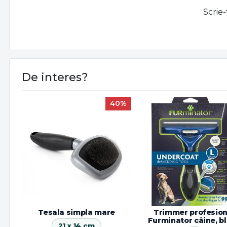
Scrie-
De interes?
40%
Tesala simpla mare
Trimmer profesion
Furminator câine, b
21 x 14 cm