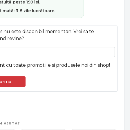
atuită
peste 199 lei.
stimată:
3-5 zile lucrătoare
.
 nu este disponibil momentan. Vrei sa te
nd revine?
ent cu toate promotiile si produsele noi din shop!
a-ma
M AJUTA?