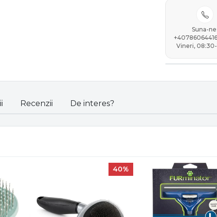
Suna-ne
+40786064416 
Vineri, 08:30-
i
Recenzii
De interes?
40%