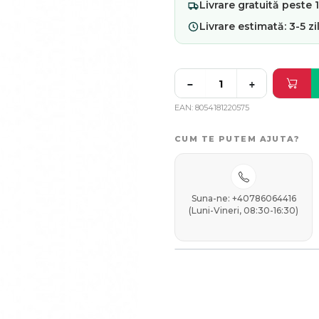
Livrare
gratuită
peste 19
Livrare estimată:
3-5 zi
−
+
EAN
8054181220575
CUM TE PUTEM AJUTA?
Suna-ne: +40786064416
(Luni-Vineri, 08:30-16:30)