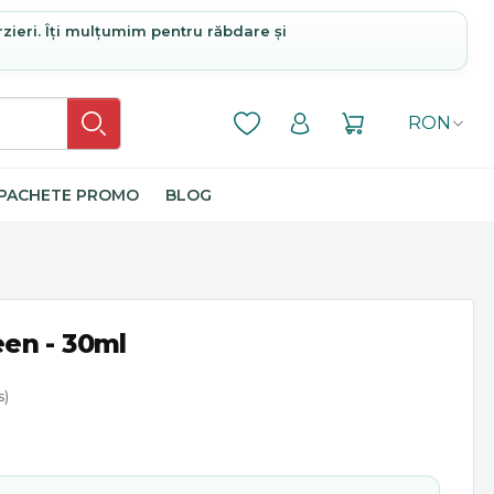
rzieri. Îți mulțumim pentru răbdare și
RON
PACHETE PROMO
BLOG
en - 30ml
s)