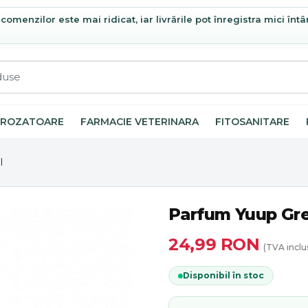
omenzilor este mai ridicat, iar livrările pot înregistra mici întâ
ROZATOARE
FARMACIE VETERINARA
FITOSANITARE
l
Parfum Yuup Gre
24,99
RON
(TVA inclu
Disponibil în stoc