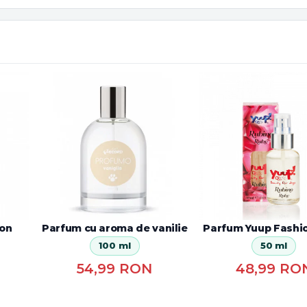
ion
Parfum cu aroma de vanilie
Parfum Yuup Fashi
100 ml
50 ml
54,99
RON
48,99
RO