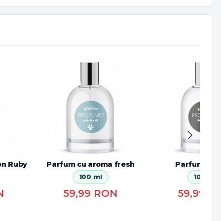
on Ruby
Parfum cu aroma fresh
Parfum Mr.
100 ml
100 ml
N
59,99
RON
59,99
R