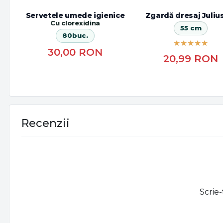
Servetele umede igienice
Zgardă dresaj Juliu
Cu clorexidina
55 cm
80buc.
30,00
RON
20,99
RON
Recenzii
Scrie-