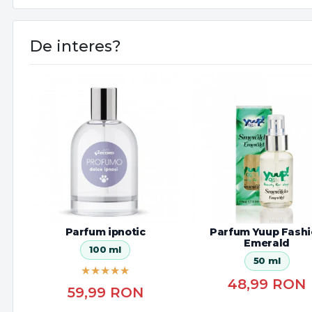
De interes?
Parfum ipnotic
Parfum Yuup Fash
Emerald
100 ml
50 ml
48,99
RON
59,99
RON