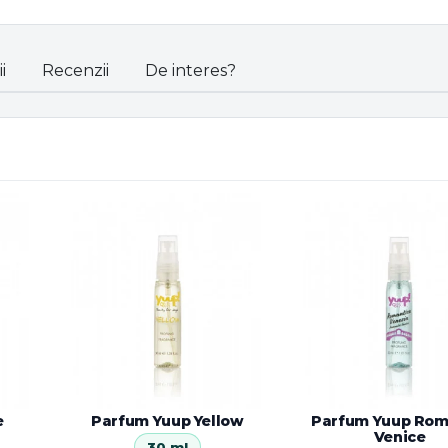
i
Recenzii
De interes?
e
Parfum Yuup Yellow
Parfum Yuup Rom
Venice
30 ml