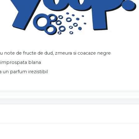
 cu note de fructe de dud, zmeura si coacaze negre
 a improspata blana
a un parfum irezistibil