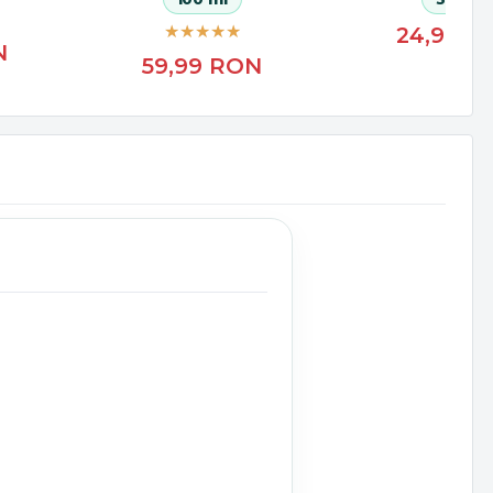
24,99
R
N
59,99
RON