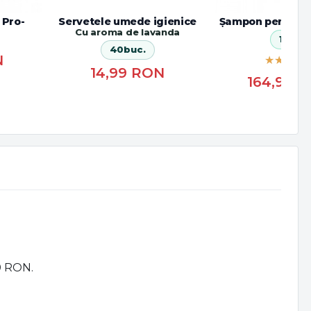
 Pro-
Servetele umede igienice
Șampon pentru b
Cu aroma de lavanda
10 L
40buc.
N
14,99
RON
164,99
R
00 RON.