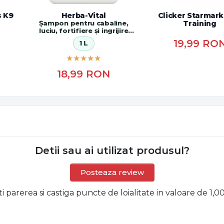
s K9
Herba-Vital
Clicker Starmark
Șampon pentru cabaline,
Training
luciu, fortifiere și ingrijire
blană
19,99
RO
1 L
18,99
RON
Detii sau ai utilizat produsul?
Posteaza review
ti parerea si castiga puncte de loialitate in valoare de 1,