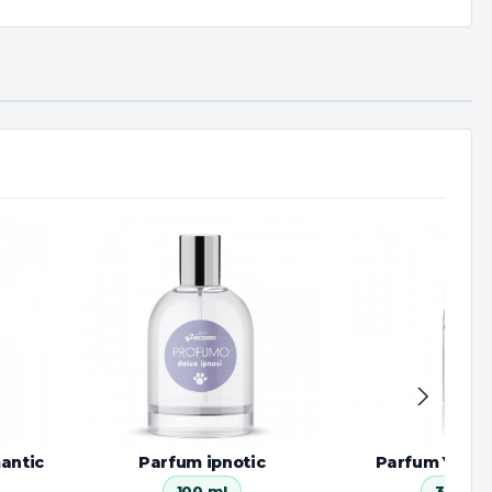
antic
Parfum ipnotic
Parfum Yuup 
100 ml
30 ml