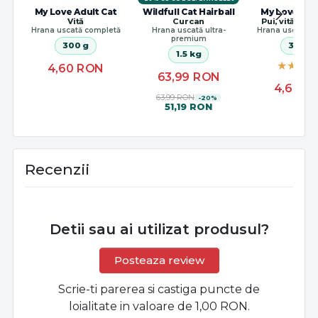
My Love Adult Cat
Wildfull Cat Hairball
My Love Adu
Vită
Curcan
Pui, vită și 
Hrana uscată completă
Hrana uscată ultra-
Hrana uscată c
premium
300 g
300 g
1.5 kg
4,60
RON
63,99
RON
4,60
R
63,99 RON
-20%
51,19 RON
Recenzii
Detii sau ai utilizat produsul?
Posteaza review
Scrie-ti parerea si castiga puncte de
loialitate in valoare de 1,00 RON.