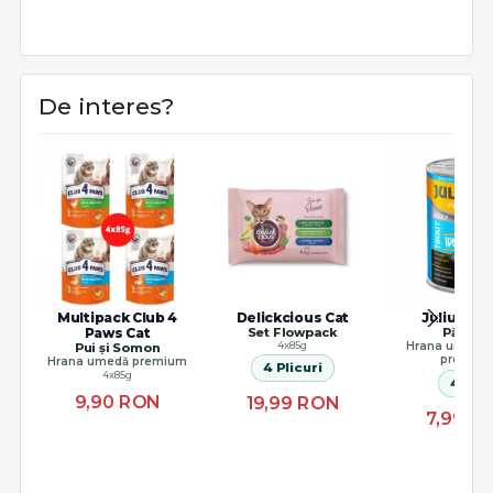
De interes?
Multipack Club 4
Delickcious Cat
Julius K9 
Paws Cat
Set Flowpack
Păstrăv
4x85g
Hrana umedă 
Pui și Somon
premiu
Hrana umedă premium
4 Plicuri
4x85g
415 g
9,90
RON
19,99
RON
7,99
R