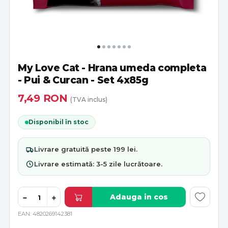
My Love Cat - Hrana umeda completa
- Pui & Curcan - Set 4x85g
7,49
RON
(TVA inclus)
Disponibil în stoc
Livrare
gratuită
peste 199 lei.
Livrare estimată:
3-5 zile lucrătoare
.
Adauga in cos
−
+
EAN
4820269142381