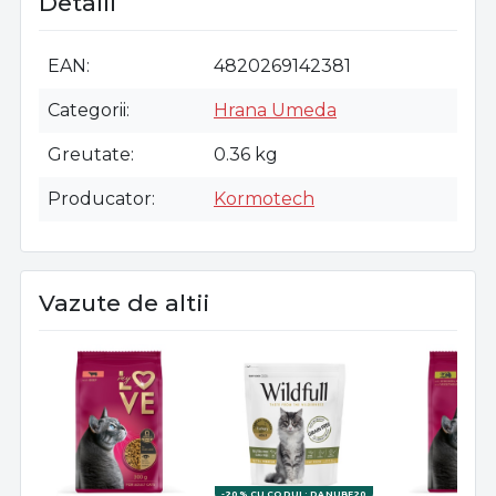
Detalii
EAN
4820269142381
Categorii
Hrana Umeda
Greutate
0.36 kg
Producator
Kormotech
Vazute de altii
-20% CU CODUL: DANUBE20