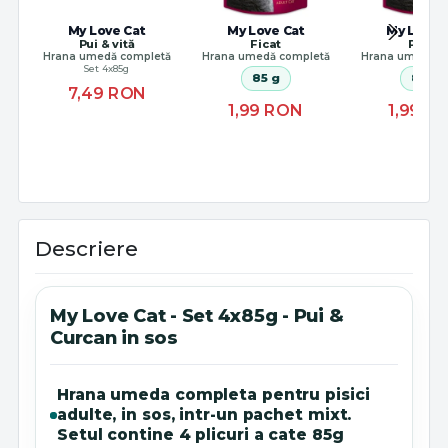
My Love Cat
My Love Cat
My Love 
Pui & vită
Ficat
Pește
Hrana umedă completă
Hrana umedă completă
Hrana umedă c
Set 4x85g
85 g
85 g
7,49
RON
1,99
RON
1,99
R
Descriere
My Love Cat - Set 4x85g - Pui &
Curcan in sos
Hrana umeda completa pentru pisici
adulte, in sos, intr-un pachet mixt.
Setul contine 4 plicuri a cate 85g