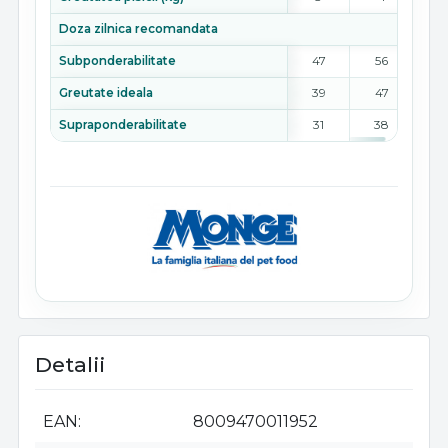
Doza zilnica recomandata
Subponderabilitate
47
56
6
Greutate ideala
39
47
5
Supraponderabilitate
31
38
4
Detalii
EAN
8009470011952