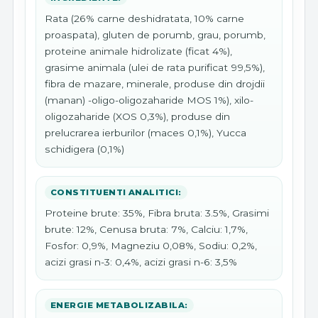
Rata (26% carne deshidratata, 10% carne
proaspata), gluten de porumb, grau, porumb,
proteine animale hidrolizate (ficat 4%),
grasime animala (ulei de rata purificat 99,5%),
fibra de mazare, minerale, produse din drojdii
(manan) -oligo-oligozaharide MOS 1%), xilo-
oligozaharide (XOS 0,3%), produse din
prelucrarea ierburilor (maces 0,1%), Yucca
schidigera (0,1%)
CONSTITUENTI ANALITICI:
Proteine brute: 35%, Fibra bruta: 3.5%, Grasimi
brute: 12%, Cenusa bruta: 7%, Calciu: 1,7%,
Fosfor: 0,9%, Magneziu 0,08%, Sodiu: 0,2%,
acizi grasi n-3: 0,4%, acizi grasi n-6: 3,5%
ENERGIE METABOLIZABILA: