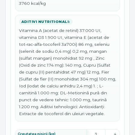
3760 kcal/kg
ADITIVI NUTRITIONALI:
Vitamina A (acetat de retinil) 37.000 UI,
vitamina D3 1.900 UI, vitamina E (acetat de
tot-rac-alfa-tocoferil 3a700i) 86 mg, seleniu
(selenit de sodiu 0,4 mg) 0,2 mg, mangan
(sulfat mangan) monohidrat 92 mg , Zinc
(Oxid de zinc 174 mg): 140 mg, Cupru (Sulfat
de cupru (II) pentahidrat 47 mg) 12 mg, Fier
(Sulfat de fier (II) monohidrat 304 mg) 100 mg,
Iod (iodat de calciu anhidru 2,4 mg) 1. ; L-
carnitină 1.000 mg; DL-Metionină pură din
punct de vedere tehnic: 1.000 mg, taurină
1.200 mg. Aditivi tehnologici: Antioxidanți:
Extracte de tocoferol din uleiuri vegetale.
Greutatea pisicii (kg)
3
4