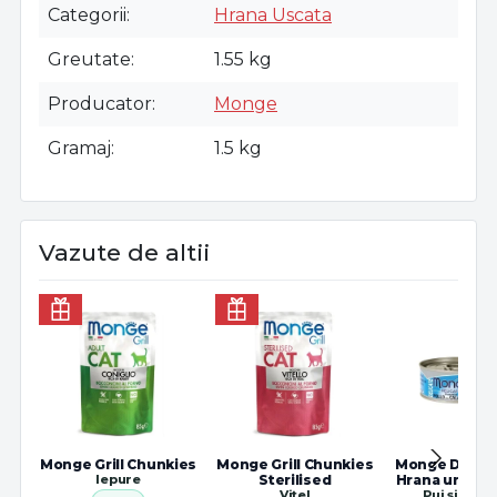
Categorii
Hrana Uscata
Greutate
1.55 kg
Producator
Monge
Gramaj
1.5 kg
Vazute de altii
Monge Grill Chunkies
Monge Grill Chunkies
Monge Delicat
Iepure
Sterilised
Hrana umeda 
Vițel
Pui și Cal
premiu