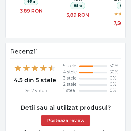
85 g
85 g
80 g
3,89
RON
3,89
RON
7,50
R
Recenzii
5 stele
50%
4 stele
50%
3 stele
0%
4.5 din 5 stele
2 stele
0%
1 stea
0%
Din 2 voturi
Detii sau ai utilizat produsul?
Posteaza review