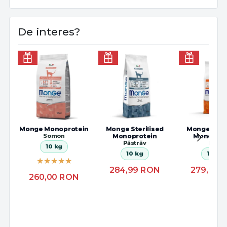
De interes?
Monge Monoprotein
Monge Sterilised
Monge Steri
Somon
Monoprotein
Monoprot
Păstrăv
Rață
10 kg
10 kg
10 kg
284,99
RON
279,99
260,00
RON