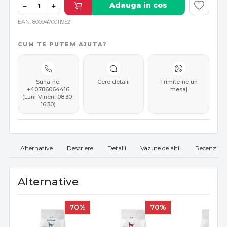
Adauga in cos
−
+
EAN
8009470011952
CUM TE PUTEM AJUTA?
Suna-ne:
Cere detalii
Trimite-ne un
+40786064416
mesaj
(Luni-Vineri, 08:30-
16:30)
Alternative
Descriere
Detalii
Vazute de altii
Recenzii
Alternative
70%
70%