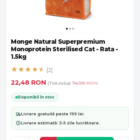
Monge Natural Superpremium
Monoprotein Sterilised Cat - Rata -
1.5kg
[2]
22,48
RON
74,99
RON
(TVA inclus)
Disponibil în stoc
Livrare
gratuită
peste 199 lei.
Livrare estimată:
3-5 zile lucrătoare
.