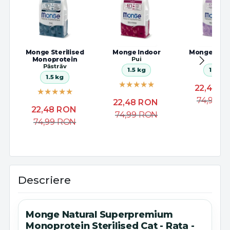
Monge Sterilised
Monge Indoor
Monge Steri
Monoprotein
Pui
Pui
Păstrăv
1.5 kg
1.5 kg
1.5 kg
22,48
R
74,99
R
22,48
RON
22,48
RON
74,99
RON
74,99
RON
Descriere
Monge Natural Superpremium
Monoprotein Sterilised Cat - Rata -