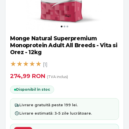
Monge Natural Superpremium
Monoprotein Adult All Breeds - Vita si
Orez - 12kg
[1]
274,99
RON
(TVA inclus)
Disponibil în stoc
Livrare
gratuită
peste 199 lei.
Livrare estimată:
3-5 zile lucrătoare
.