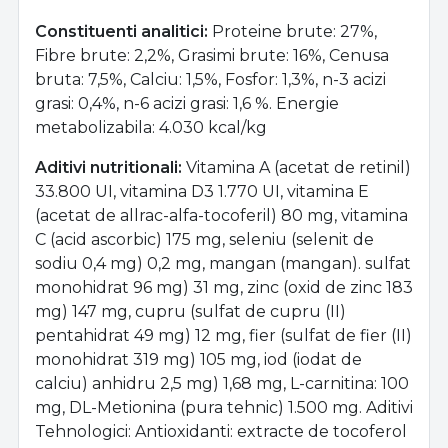
Constituenti analitici:
Proteine brute: 27%,
Fibre brute: 2,2%, Grasimi brute: 16%, Cenusa
bruta: 7,5%, Calciu: 1,5%, Fosfor: 1,3%, n-3 acizi
grasi: 0,4%, n-6 acizi grasi: 1,6 %. Energie
metabolizabila: 4.030 kcal/kg
Aditivi nutritionali:
Vitamina A (acetat de retinil)
33.800 UI, vitamina D3 1.770 UI, vitamina E
(acetat de allrac-alfa-tocoferil) 80 mg, vitamina
C (acid ascorbic) 175 mg, seleniu (selenit de
sodiu 0,4 mg) 0,2 mg, mangan (mangan). sulfat
monohidrat 96 mg) 31 mg, zinc (oxid de zinc 183
mg) 147 mg, cupru (sulfat de cupru (II)
pentahidrat 49 mg) 12 mg, fier (sulfat de fier (II)
monohidrat 319 mg) 105 mg, iod (iodat de
calciu) anhidru 2,5 mg) 1,68 mg, L-carnitina: 100
mg, DL-Metionina (pura tehnic) 1.500 mg. Aditivi
Tehnologici: Antioxidanti: extracte de tocoferol