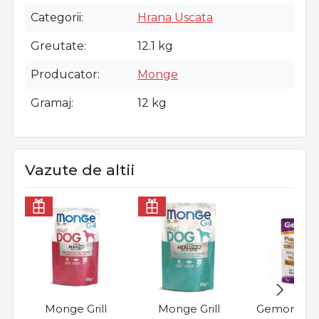
Categorii
Hrana Uscata
Greutate
12.1 kg
Producator
Monge
Gramaj
12 kg
Vazute de altii
Monge Grill
Monge Grill
Gemon Chu