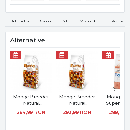
Alternative
Descriere
Detalii
Vazute de altii
Recenzii
Alternative
Monge Breeder
Monge Breeder
Monge Nat
Natural
Natural
Superpre
Superpremium
Superpremium
Monoprot
264,99
RON
293,99
RON
289,99
Monoprotein
Adult All Breeds -
Adult All Br
Adult All Breeds -
Miel si Orez - 15kg
Somon si O
Vita si Orez - 15kg
12kg