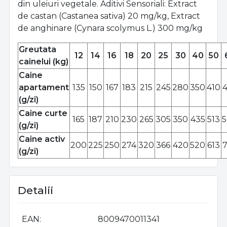
din uleiuri vegetale. Aditivi Sensoriali: Extract
de castan (Castanea sativa) 20 mg/kg, Extract
de anghinare (Cynara scolymus L.) 300 mg/kg
Greutata
12
14
16
18
20
25
30
40
50
cainelui (kg)
Caine
apartament
135
150
167
183
215
245
280
350
410
(g/zi)
Caine curte
165
187
210
230
265
305
350
435
513
(g/zi)
Caine activ
200
225
250
274
320
366
420
520
613
(g/zi)
Detalii
EAN
8009470011341