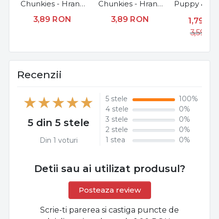
Chunkies - Hrana
Chunkies - Hrana
Puppy & Jun
umeda super-
umeda super-
Breeds - 
3,89
RON
3,89
RON
1,79
RO
premium - Vita -
premium - Cod -
umeda com
3,59
R
100g
100g
- Pui - 1
Recenzii
5 stele
100%
4 stele
0%
3 stele
0%
5 din 5 stele
2 stele
0%
1 stea
0%
Din 1 voturi
Detii sau ai utilizat produsul?
Posteaza review
Scrie-ti parerea si castiga puncte de