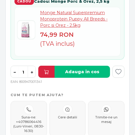
Cadou: Monge Porc & Orez, 2,5 kg
Monge Natural Superpremium
Monoprotein Puppy All Breeds -
Porc si Orez - 2.5kg
74,99
RON
(TVA inclus)
Adauga in cos
−
+
EAN
8009470011341
CUM TE PUTEM AJUTA?
Suna-ne:
Cere detalii
Trimite-ne un
+40786064416
mesaj
(Luni-Vineri, 08:30-
16:30)