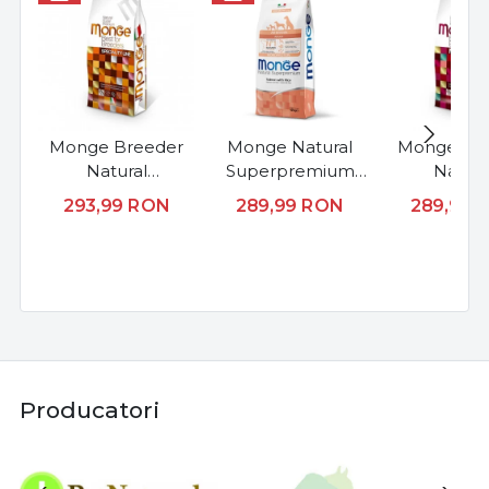
Monge Breeder
Monge Natural
Monge Br
Natural
Superpremium
Natura
Superpremium
Monoprotein
Superpre
293,99
RON
289,99
RON
289,99
Adult All Breeds -
Adult All Breeds -
Starter Mini 
Miel si Orez - 15kg
Somon si Orez -
Orez - 1
12kg
Producatori