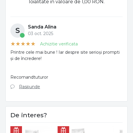
loialitate in valoare de 1,00 RON.
Sanda Alina
S
03 oct. 2025
Achizitie verificata
Printre cele mai bune ! Iar despre site serioși prompti
și de încredere!
Recomandtuturor
Raspunde
De interes?