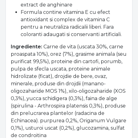
extract de anghinare
Formula contine vitamina E cu efect
antioxidant si complex de vitamina C
pentru a neutraliza radicalii liberi. Fara
coloranti adaugati si conservanti artificiali.
Ingrediente:
Carne de vita (uscata 30%, carne
proaspata 10%), orez (7%), grasime animala (seu
purificat 99,5%), proteine din cartofi, porumb,
pulpa de sfecla uscata, proteine animale
hidrolizate (ficat), drojdie de bere, ovaz,
minerale, produse din drojdii (manano-
oligozaharide MOS 1%), xilo-oligozaharide (XOS
0,3%), yucca schidigera (0,3%), faina de alge
(spirulina - Arthrospira platensis 0,3%), produse
din prelucrarea plantelor (radacina de
Echinacea). purpurea 0,2%, Origanum Vulgare
0,1%), usturoi uscat (0,2%), glucozamina, sulfat
de condroitina