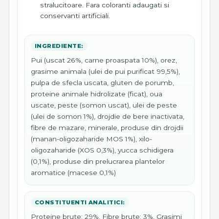
stralucitoare. Fara coloranti adaugati si
conservanti artificiali.
INGREDIENTE:
Pui (uscat 26%, carne proaspata 10%), orez,
grasime animala (ulei de pui purificat 99,5%),
pulpa de sfecla uscata, gluten de porumb,
proteine animale hidrolizate (ficat), oua
uscate, peste (somon uscat), ulei de peste
(ulei de somon 1%), drojdie de bere inactivata,
fibre de mazare, minerale, produse din drojdii
(manan-oligozaharide MOS 1%), xilo-
oligozaharide (XOS 0,3%), yucca schidigera
(0,1%), produse din prelucrarea plantelor
aromatice (macese 0,1%)
CONSTITUENTI ANALITICI:
Proteine brute: 29%, Fibre brute: 3%, Grasimi