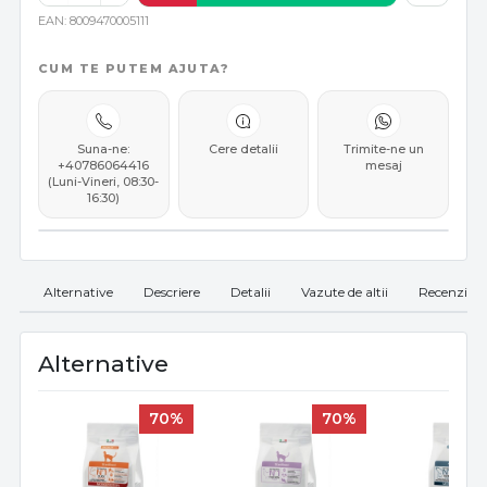
EAN
8009470005111
CUM TE PUTEM AJUTA?
Suna-ne:
Cere detalii
Trimite-ne un
+40786064416
mesaj
(Luni-Vineri, 08:30-
16:30)
Alternative
Descriere
Detalii
Vazute de altii
Recenzii
Alternative
70%
70%