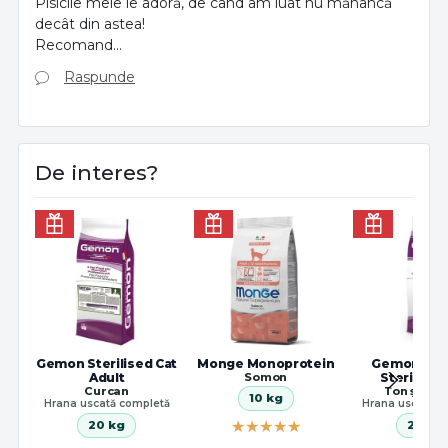
Pisicile mele le adoră, de când am luat nu mănâncă
decât din astea!
Recomand...
Raspunde
De interes?
Gemon Sterilised Cat
Monge Monoprotein
Gemon Bre
Adult
Somon
Sterilised
Curcan
Ton și So
10 kg
Hrana uscată completă
Hrana uscată c
20 kg
20 kg