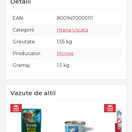
Detalii
EAN
8009470005111
Categorii
Hrana Uscata
Greutate
1.55 kg
Producator
Monge
Gramaj
1.5 kg
Vazute de altii