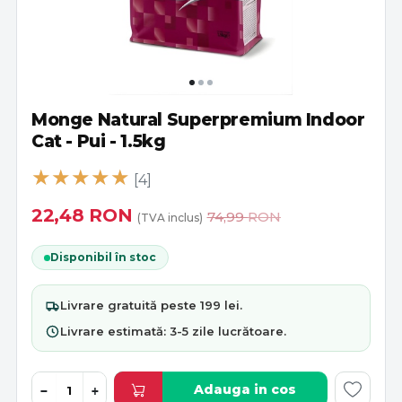
Monge Natural Superpremium Indoor
Cat - Pui - 1.5kg
[4]
22,48
RON
74,99
RON
(TVA inclus)
Disponibil în stoc
Livrare
gratuită
peste 199 lei.
Livrare estimată:
3-5 zile lucrătoare
.
Adauga in cos
−
+