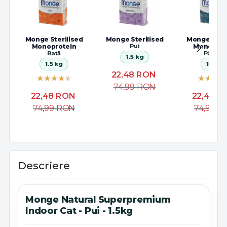
Monge Sterilised
Monge Sterilised
Monge Steri
Monoprotein
Pui
Monoprot
Rață
Păstrăv
1.5 kg
1.5 kg
1.5 kg
22,48
RON
74,99
RON
22,48
RON
22,48
R
74,99
RON
74,99
R
Descriere
Monge Natural Superpremium
Indoor Cat - Pui - 1.5kg