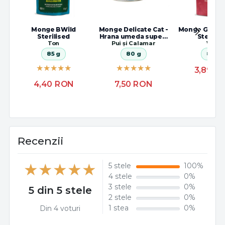
Monge BWild
Monge Delicate Cat -
Monge Grill C
Sterilised
Hrana umeda super-
Sterilis
Ton
Pui și Calamar
premium
Vițel
85 g
80 g
85 g
3,89
R
4,40
RON
7,50
RON
Recenzii
5 stele
100%
4 stele
0%
3 stele
0%
5 din 5 stele
2 stele
0%
1 stea
0%
Din 4 voturi