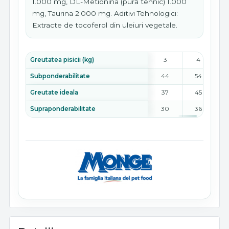
1.000 mg, DL-Metionina (pură tehnic) 1.000
mg, Taurina 2.000 mg. Aditivi Tehnologici:
Extracte de tocoferol din uleiuri vegetale.
Greutatea pisicii (kg)
3
4
Subponderabilitate
44
54
Greutate ideala
37
45
Supraponderabilitate
30
36