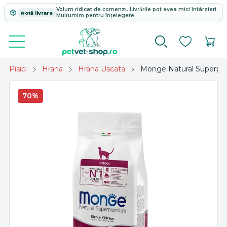
Volum ridicat de comenzi. Livrările pot avea mici întârzieri.
Notă livrare
Mulțumim pentru înțelegere.
Pisici
Hrana
Hrana Uscata
Monge Natural Superprem
70%