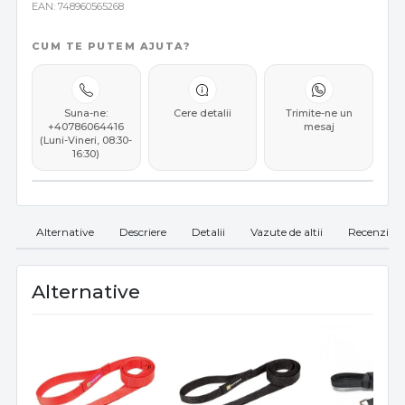
EAN
748960565268
CUM TE PUTEM AJUTA?
Suna-ne:
Cere detalii
Trimite-ne un
+40786064416
mesaj
(Luni-Vineri, 08:30-
16:30)
Alternative
Descriere
Detalii
Vazute de altii
Recenzii
Alternative