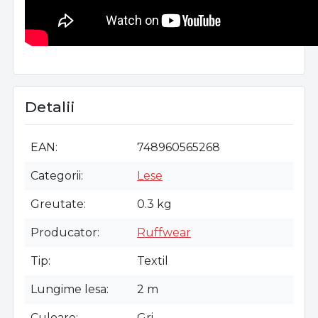
Detalii
EAN
748960565268
Categorii
Lese
Greutate
0.3 kg
Producator
Ruffwear
Tip
Textil
Lungime lesa
2 m
Culoare
Gri