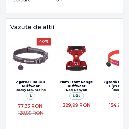
Vazute de altii
40%
Zgardă Flat Out
Ham Front Range
Zgardă Front
Ruffwear
Ruffwear
Flex Ruff
Rocky Mountains
Red Canyon
Rose Viol
L
L-XL
L
329,99
RON
154,99
R
77,35
RON
128,99
RON