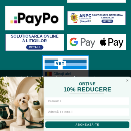
Acest site foloseste cookies pentru a va oferi
functionalitatea dorita. Navigand in continuare, sunteti
OBȚINE
10% REDUCERE
de acord cu
Politica de cookies
si cu plasarea de cookies,
cu scopul de a va oferi o experienta imbunatatita.
RON
Accepta toate cookie-urile
© petvet-shop.ro 2026
Magazin online creat cu MerchantPro
Doar cookie-uri esentiale
ABONEAZĂ-TE