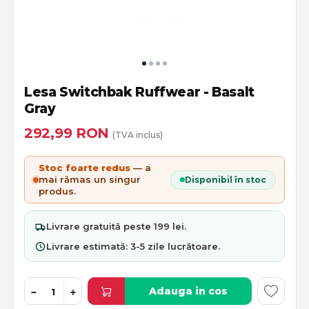
Lesa Switchbak Ruffwear - Basalt
Gray
292,99
RON
(TVA inclus)
Stoc foarte redus
— a
mai rămas un singur
Disponibil în stoc
produs.
Livrare
gratuită
peste 199 lei.
Livrare estimată:
3-5 zile lucrătoare
.
Adauga in cos
−
+