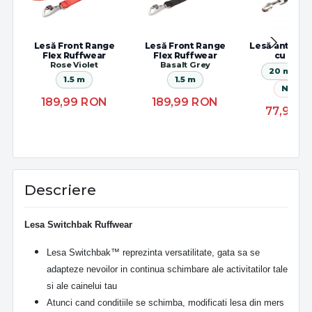
Lesă Front Range
Lesă Front Range
Lesă antider
Flex Ruffwear
Flex Ruffwear
cu man
Rose Violet
Basalt Grey
20 mm x 
1.5 m
1.5 m
Negru
189,99
RON
189,99
RON
77,98
R
Descriere
Lesa Switchbak Ruffwear
Lesa Switchbak™ reprezinta versatilitate, gata sa se
adapteze nevoilor in continua schimbare ale activitatilor tale
si ale cainelui tau
Atunci cand conditiile se schimba, modificati lesa din mers