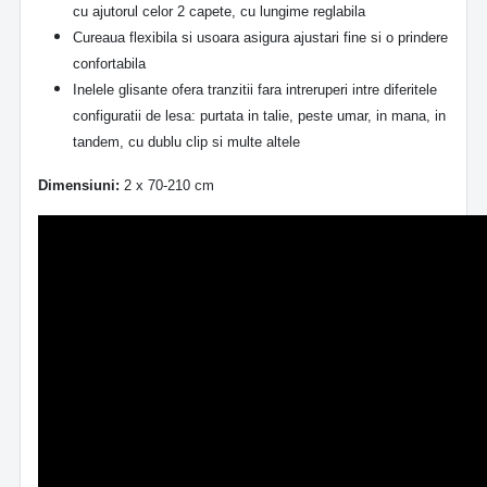
cu ajutorul celor 2 capete, cu lungime reglabila
Cureaua flexibila si usoara asigura ajustari fine si o prindere
confortabila
Inelele glisante ofera tranzitii fara intreruperi intre diferitele
configuratii de lesa: purtata in talie, peste umar, in mana, in
tandem, cu dublu clip si multe altele
Dimensiuni:
2 x 70-210 cm