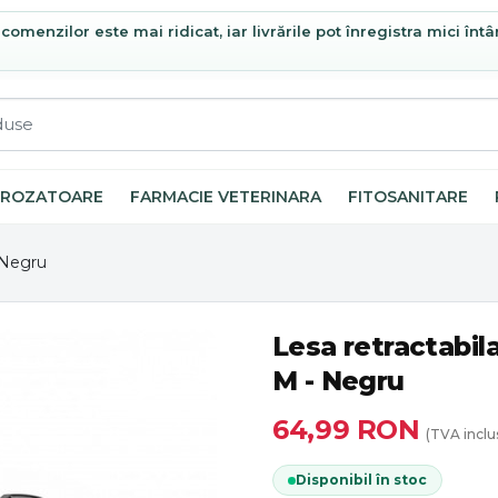
omenzilor este mai ridicat, iar livrările pot înregistra mici întâ
ROZATOARE
FARMACIE VETERINARA
FITOSANITARE
- Negru
Lesa retractabila
M - Negru
64,99
RON
(TVA inclu
Disponibil în stoc