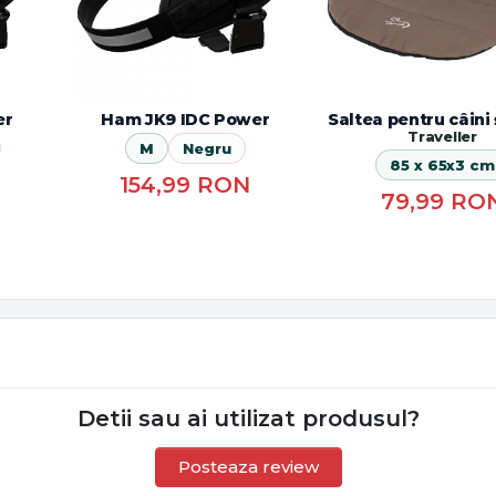
er
Ham JK9 IDC Power
Saltea pentru câini ș
Traveller
M
Negru
85 x 65x3 cm
154,99
RON
79,99
RO
Detii sau ai utilizat produsul?
Posteaza review