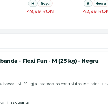
M
Roșu
S
Negru
49,99
RON
42,99
RO
banda - Flexi Fun - M (25 kg) - Negru
 cu banda - M (25 kg) ai intotdeauna controlul asupra cainelui d
or fi in siguranta