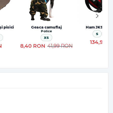
i pisici
Geaca camuflaj
Ham JK9 IDC 
Police
S
Roș
XS
134,99
R
N
8,40
RON
41,99
RON