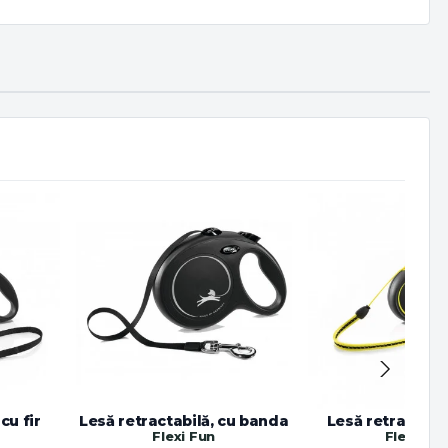
cu fir
Lesă retractabilă, cu banda
Lesă retractabilă
Flexi Fun
Flexi Fun