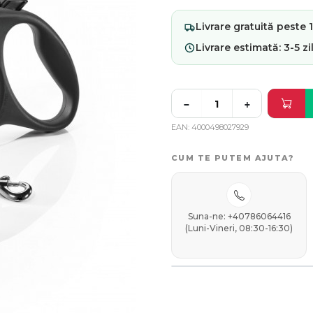
Livrare
gratuită
peste 19
Livrare estimată:
3-5 zi
−
+
EAN
4000498027929
CUM TE PUTEM AJUTA?
Suna-ne: +40786064416
(Luni-Vineri, 08:30-16:30)