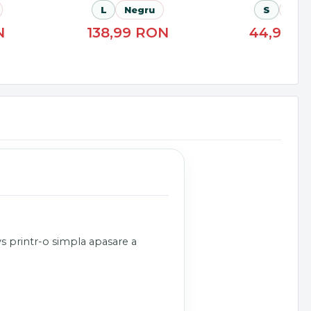
L
Negru
S
Neo
N
138,99
RON
44,99
R
vs printr-o simpla apasare a