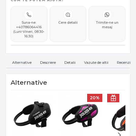
CUM TE PUTEM AJUTA?
Suna-ne:
Cere detalii
Trimite-ne un
+40786064416
mesaj
(Luni-Vineri, 08:30-
16:30)
Alternative
Descriere
Detalii
Vazute de altii
Recenzii
Alternative
20%