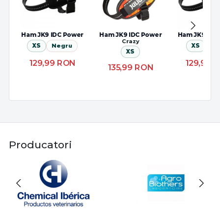
Ham JK9 IDC Power
Ham JK9 IDC Power
Ham JK9 IDC
Crazy
XS
Negru
XS
Ro
XS
129,99
RON
129,99
R
135,99
RON
Producatori