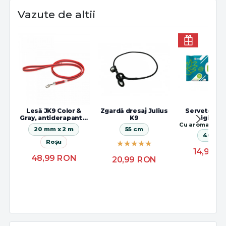
Vazute de altii
Lesă JK9 Color &
Zgardă dresaj Julius
Servetele 
Gray, antiderapantă,
K9
igienic
cu maner
Cu aroma de a
20 mm x 2 m
55 cm
40buc
Roșu
14,99
R
48,99
RON
20,99
RON