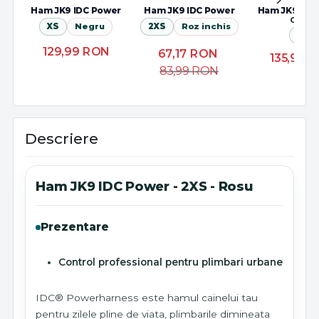
Ham JK9 IDC Power
Ham JK9 IDC Power
Ham JK9 IDC
Crazy
XS
Negru
2XS
Roz inchis
XS
129,99
RON
67,17
RON
135,99
R
83,99
RON
Descriere
Ham JK9 IDC Power - 2XS - Rosu
Prezentare
Control professional pentru plimbari urbane
IDC® Powerharness este hamul cainelui tau
pentru zilele pline de viata, plimbarile dimineata