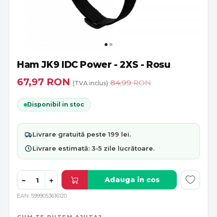
Ham JK9 IDC Power - 2XS - Rosu
67,97
RON
84,99
RON
(TVA inclus)
Disponibil in stoc
Livrare
gratuită
peste 199 lei.
Livrare estimată:
3-5 zile lucrătoare
.
Adauga in cos
−
+
EAN
5999053616120