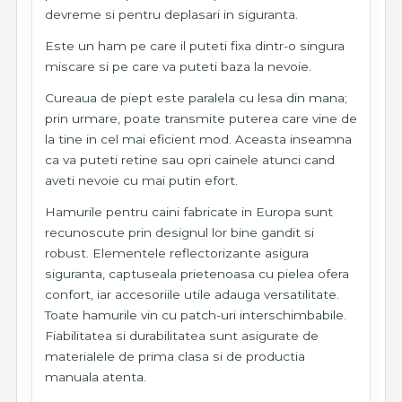
devreme si pentru deplasari in siguranta.
Este un ham pe care il puteti fixa dintr-o singura
miscare si pe care va puteti baza la nevoie.
Cureaua de piept este paralela cu lesa din mana;
prin urmare, poate transmite puterea care vine de
la tine in cel mai eficient mod. Aceasta inseamna
ca va puteti retine sau opri cainele atunci cand
aveti nevoie cu mai putin efort.
Hamurile pentru caini fabricate in Europa sunt
recunoscute prin designul lor bine gandit si
robust. Elementele reflectorizante asigura
siguranta, captuseala prietenoasa cu pielea ofera
confort, iar accesoriile utile adauga versatilitate.
Toate hamurile vin cu patch-uri interschimbabile.
Fiabilitatea si durabilitatea sunt asigurate de
materialele de prima clasa si de productia
manuala atenta.