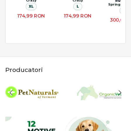
Crazy
Crazy
Ruffwe
Spring Moun
XL
L
M
174,99
RON
174,99
RON
300,00
Producatori