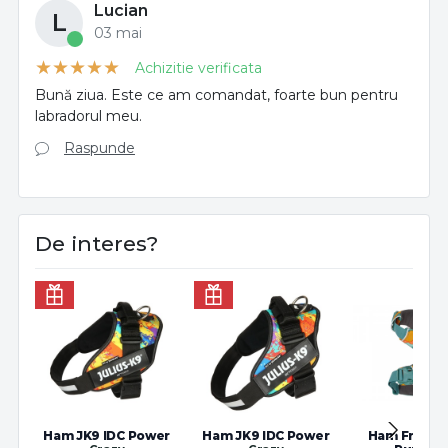
Lucian
L
03 mai
Achizitie verificata
Bună ziua. Este ce am comandat, foarte bun pentru
labradorul meu.
Raspunde
De interes?
Ham JK9 IDC Power
Ham JK9 IDC Power
Ham Front 