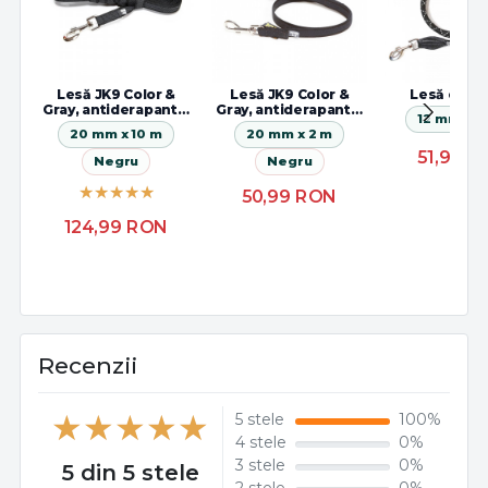
Lesă JK9 Color &
Lesă JK9 Color &
Lesă corde
Gray, antiderapantă,
Gray, antiderapantă,
12 mm x 1.
cu maner
cu maner
20 mm x 10 m
20 mm x 2 m
51,99
R
Negru
Negru
50,99
RON
124,99
RON
Recenzii
5 stele
100%
4 stele
0%
3 stele
0%
5 din 5 stele
2 stele
0%