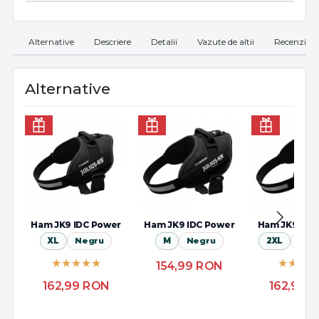
Alternative
Descriere
Detalii
Vazute de altii
Recenzii
Alternative
Ham JK9 IDC Power
Ham JK9 IDC Power
Ham JK9 IDC
XL
Negru
M
Negru
2XL
Camu
154,99
RON
162,99
RON
162,99
R