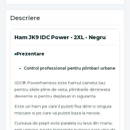
Descriere
Ham JK9 IDC Power - 2XL - Negru
Prezentare
Control professional pentru plimbari urbane
IDC® Powerharness este hamul cainelui tau
pentru zilele pline de viata, plimbarile dimineata
devreme si pentru deplasari in siguranta.
Este un ham pe care il puteti fixa dintr-o singura
miscare si pe care va puteti baza la nevoie.
Cureaua de piept este paralela cu lesa din mana;
prin urmare, poate transmite puterea care vine de