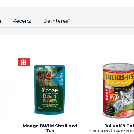
i
Recenzii
De interes?
Monge BWild Sterilised
Julius K9 Ca
Ton
Hrana umedă super-prem