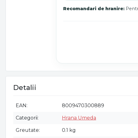
Recomandari de hranire:
Pentru
Detalii
EAN
8009470300889
Categorii
Hrana Umeda
Greutate
0.1 kg