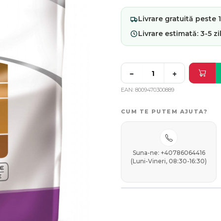
Livrare
gratuită
peste 19
Livrare estimată:
3-5 zi
−
+
EAN
8009470300889
CUM TE PUTEM AJUTA?
Suna-ne: +40786064416
(Luni-Vineri, 08:30-16:30)