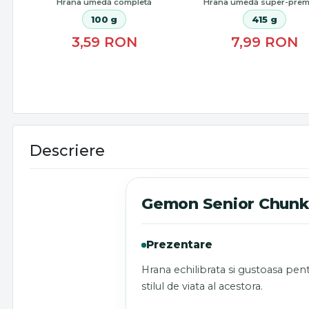
Hrana umedă completă
Hrana umedă super-pre
100 g
415 g
3,59
RON
7,99
RON
Descriere
Gemon Senior Chunki
Prezentare
Hrana echilibrata si gustoasa pent
stilul de viata al acestora.