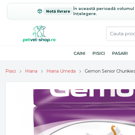
În această perioadă volumul c
Notă livrare
înțelegere.
CAINI
PISICI
PASARI
Pisici
Hrana
Hrana Umeda
Gemon Senior Chunkies