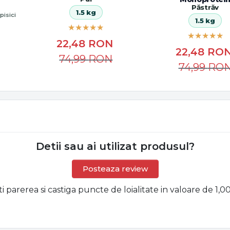
Păstrăv
1.5 kg
pisici
1.5 kg
22,48
RON
22,48
RO
74,99
RON
74,99
RO
Detii sau ai utilizat produsul?
Posteaza review
ti parerea si castiga puncte de loialitate in valoare de 1,