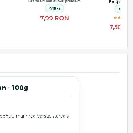
Hrana umedă super-premium
Pui și Cala
415 g
80 g
N
7,99
RON
7,50
RO
n - 100g
 pentru marimea, varsta, starea si