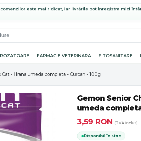
omenzilor este mai ridicat, iar livrările pot înregistra mici întâ
ROZATOARE
FARMACIE VETERINARA
FITOSANITARE
 Cat - Hrana umeda completa - Curcan - 100g
Gemon Senior Ch
umeda completa 
3,59
RON
(TVA inclus)
Disponibil în stoc