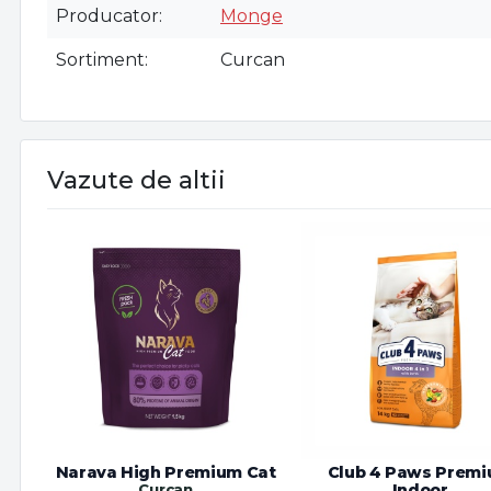
Producator
Monge
Sortiment
Curcan
Vazute de altii
Narava High Premium Cat
Club 4 Paws Prem
Curcan
Indoor