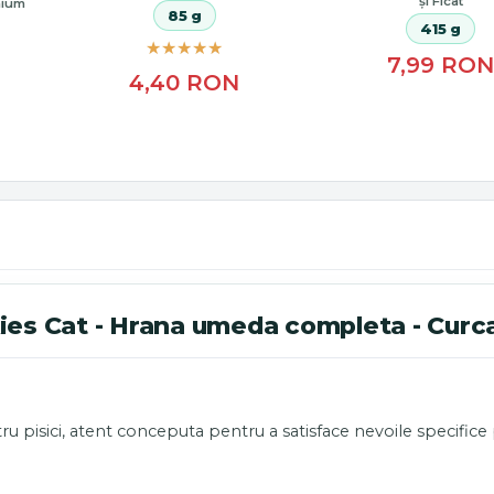
și Ficat
mium
85 g
415 g
7,99
RO
4,40
RON
es Cat - Hrana umeda completa - Curca
ru pisici, atent conceputa pentru a satisface nevoile specifice