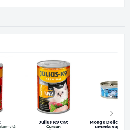
t
Julius K9 Cat
Monge Delicate C
Curcan
umeda super-
ium- vită