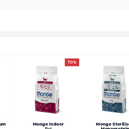
70%
ium
Monge Indoor
Monge Sterili
Pui
Monoprotei