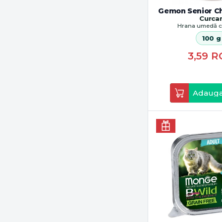
Gemon Senior C
Curca
Hrana umedă c
100 g
3,59
R
Adauga