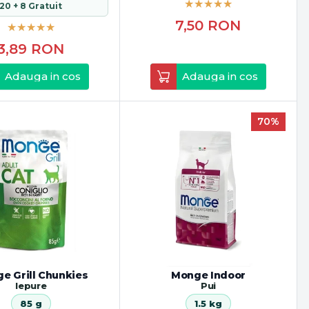
20 + 8 Gratuit
7,50
RON
3,89
RON
Adauga in cos
Adauga in cos
70%
e Grill Chunkies
Monge Indoor
Iepure
Pui
85 g
1.5 kg