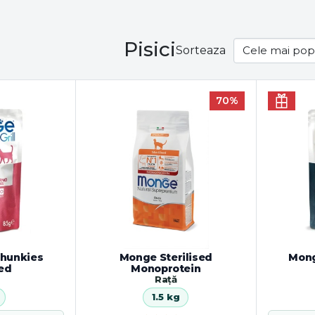
Pisici
Sorteaza
70%
Chunkies
Monge Sterilised
Mong
sed
Monoprotein
Rață
1.5 kg