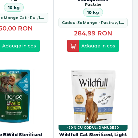
Păstrăv
10 kg
10 kg
Cadou: 3x Monge Cat - Pui, 1.5 kg
Cadou: 3x Monge - Pastrav, 1.5 kg
60,00
RON
284,99
RON
Adauga in cos
Adauga in cos
-20% CU CODUL: DANUBE20
 BWild Sterilised
Wildfull Cat Sterilized, Light