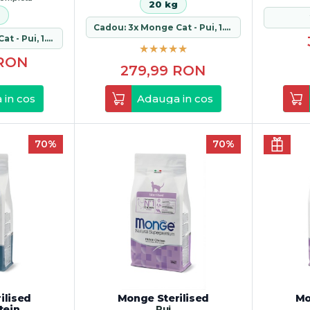
20 kg
Cadou: 3x Monge Cat - Pui, 1.5 kg
Cadou: 3x Monge Cat - Pui, 1.5 kg
RON
279,99
RON
 in cos
Adauga in cos
70%
70%
ilised
Monge Sterilised
Mo
tein
Pui