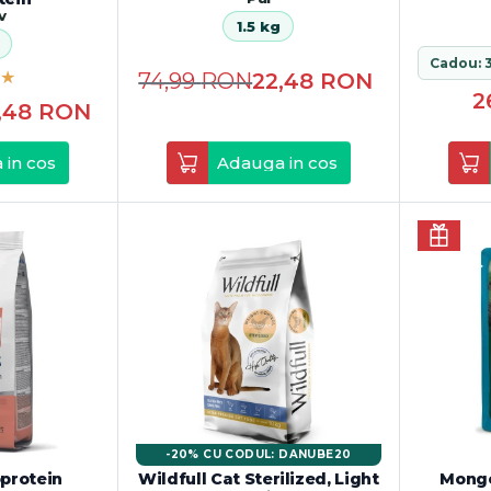
v
1.5 kg
74,99
RON
22,48
RON
2
,48
RON
 in cos
Adauga in cos
-20% CU CODUL: DANUBE20
protein
Wildfull Cat Sterilized, Light
Monge