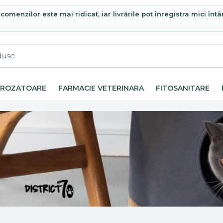
omenzilor este mai ridicat, iar livrările pot înregistra mici întâ
ROZATOARE
FARMACIE VETERINARA
FITOSANITARE