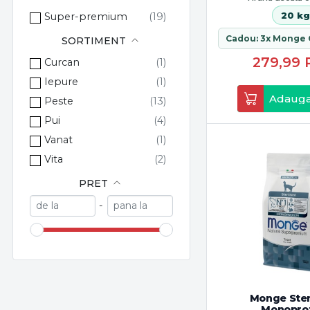
Monge
20 kg
Super-premium
Nayeco
SORTIMENT
Orange Pet Brands
279,99
OrganicVet
Curcan
Oster
Iepure
Adauga
PetSafe
Peste
Pikopet Food
Pui
Rinaldo Franco spa
Vanat
Stefanplast S.p.A.
Vita
Vaco
PRET
Vebi
-
Wahl GmBH
Monge Ster
Monopro