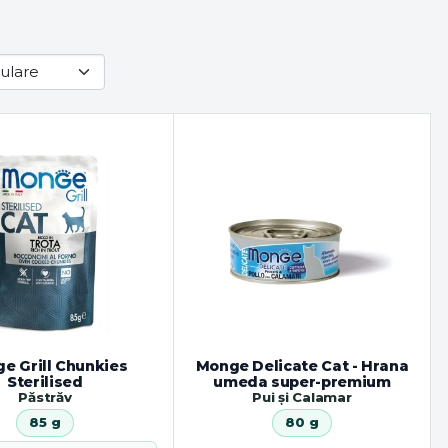
e Grill Chunkies
Monge Delicate Cat - Hrana
Sterilised
umeda super-premium
Păstrăv
Pui și Calamar
85 g
80 g