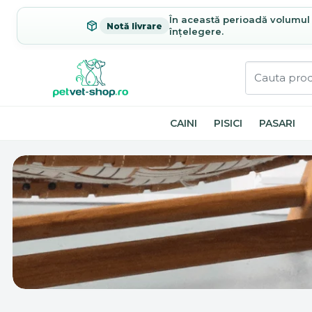
În această perioadă volumul c
Notă livrare
înțelegere.
CAINI
PISICI
PASARI