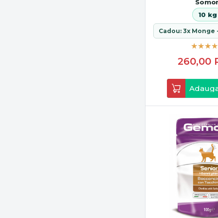
Somo
10 kg
260,00
Adauga