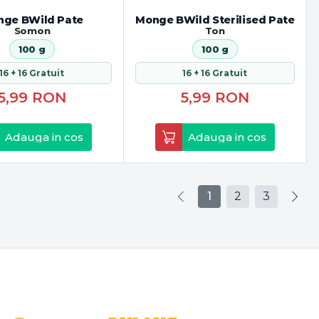
ge BWild Pate
Monge BWild Sterilised Pate
Somon
Ton
100 g
100 g
16 + 16 Gratuit
16 + 16 Gratuit
5,99
RON
5,99
RON
Adauga in cos
Adauga in cos
1
2
3