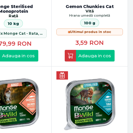
nge Sterilised
Gemon Chunkies Cat
Monoprotein
Vită
Rață
Hrana umedă completă
100 g
10 kg
Ultimul produs în stoc
Cadou: 3x Monge Cat - Rata, 1.5 kg
3,59
RON
79,99
RON
Adauga in cos
Adauga in cos