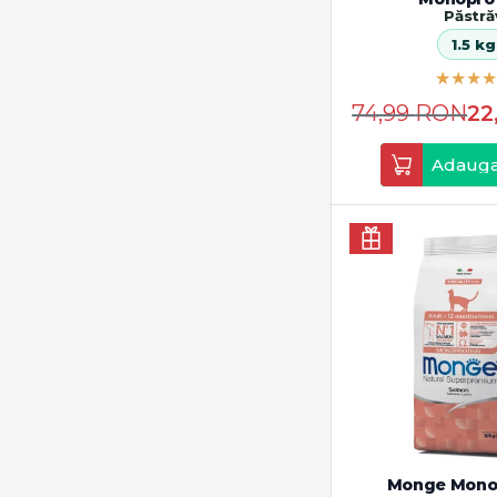
Păstră
1.5 kg
74,99
RON
22
Adauga
Monge Mono