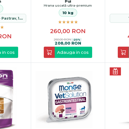
n
Pui
Hrana uscată ultra-premium
10 kg
Cadou: 3x Monge - Pastrav, 1.5 kg
260,00
RON
RON
260,00 RON
-20%
208,00 RON
 in cos
Adauga in cos