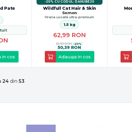
-20% CU CODUL: DANUBE20
d Pate
Wildfull Cat Hair & Skin
Mon
Somon
Hrana uscată ultra-premium
1.5 kg
atuit
62,99
RON
ON
62,99 RON
-20%
50,39 RON
 in cos
Adauga in cos
a
24
din
53