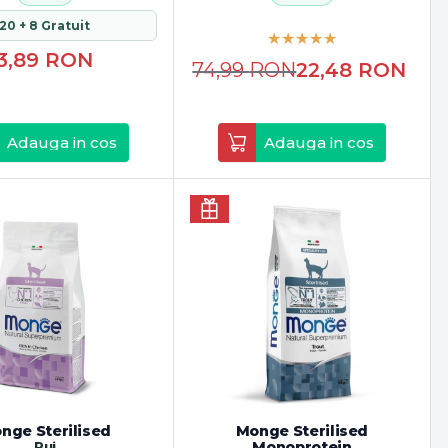
20 + 8 Gratuit
3,89
RON
74,99
RON
22,48
RON
Adauga in cos
Adauga in cos
nge Sterilised
Monge Sterilised
Pui
Monoprotein