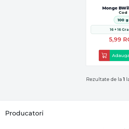
Monge BWil
Cod
100 g
16 + 16 Gr
5,99
R
Adauga
Rezultate de la
1
l
Producatori