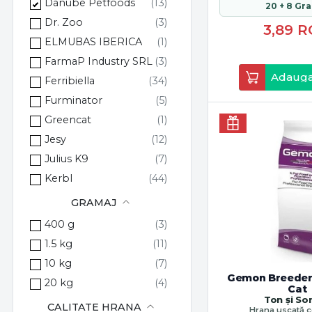
Danube Petfoods
20 + 8 Gra
Dr. Zoo
3,89
R
ELMUBAS IBERICA
FarmaP Industry SRL
Adauga
Ferribiella
Furminator
Greencat
Jesy
Julius K9
Kerbl
KongCompany
GRAMAJ
Kormotech
400 g
Lakeland Cosmetics
1.5 kg
Lawrence Pet Care UK
10 kg
Max & Molly
Gemon Breeder 
20 kg
Cat
MICROMED Vet
Ton și S
CALITATE HRANA
Hrana uscată 