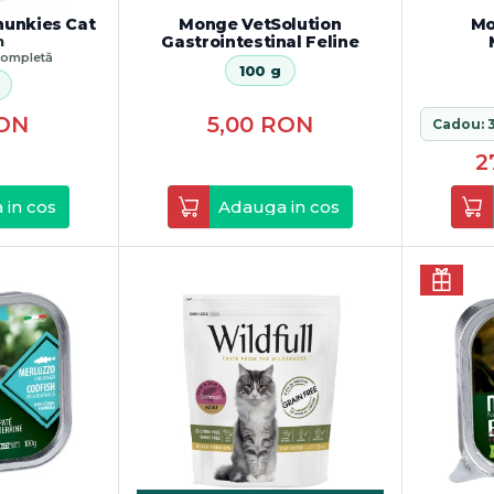
hunkies Cat
Monge VetSolution
Mo
n
Gastrointestinal Feline
ompletă
100 g
ON
5,00
RON
2
 in cos
Adauga in cos