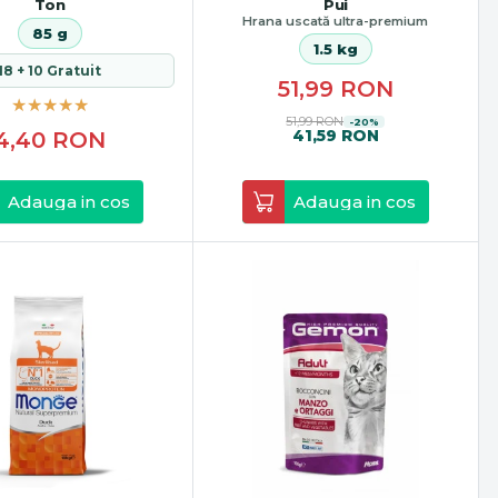
Ton
Pui
Hrana uscată ultra-premium
85 g
1.5 kg
18 + 10 Gratuit
51,99
RON
51,99 RON
-20%
41,59 RON
4,40
RON
Adauga in cos
Adauga in cos