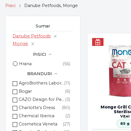
Pisici
Danube Petfoods, Monge
Sumar
Danube Petfoods
Monge
PISICI
Hrana
BRANDURI
AgroBiothers Laboratoire
Bogar
CAZO Design for Pets
Monge Grill 
Charlotte's Dress
Sterili
Chemical Iberica
Vițel
85 g
Cosmetica Veneta