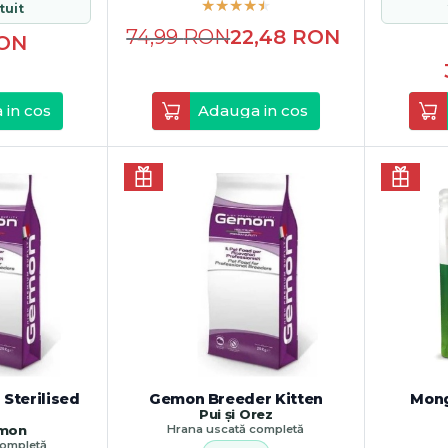
tuit
74,99
RON
22,48
RON
ON
 in cos
Adauga in cos
Sterilised
Gemon Breeder Kitten
Mong
Pui și Orez
omon
Hrana uscată completă
completă