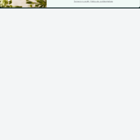
Termeni și condiții
Politica de confidențialitate
Cumperi acum, plătești în 30 de zile
Transport si retururi
Returnarea produselor
De ce să cumperi de la PetVet-Shop
ASISTENTA
Contacteaza-ne
Intrebari frecvente
Harta site
ANPC
Declaratie de accesibilitate
CONT CLIENT
Contul meu
Inregistrare