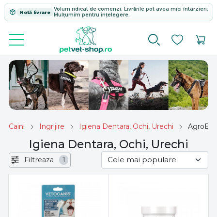
Volum ridicat de comenzi. Livrările pot avea mici întârzieri.
Notă livrare
Mulțumim pentru înțelegere.
Caini
Ingrijire
Igiena Dentara, Ochi, Urechi
AgroBiot
Igiena Dentara, Ochi, Urechi
Filtreaza
1