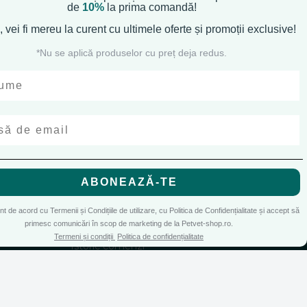
de
10%
la prima comandă!
, vei fi mereu la curent cu
ultimele oferte și promoții exclusive!
*Nu se aplică produselor cu preț deja redus.
CONT CLIENT
ABONEAZĂ-TE
Contul meu
de cookies
si cu
Accepta toate cookie-urile
Inregistrare
unt de acord cu Termenii și Condițiile de utilizare, cu Politica de Confidențialitate și accept să
primesc comunicări în scop de marketing de la Petvet-shop.ro.
Doar cookie-uri esentiale
Recuperare parola
Termeni și condiții
Politica de confidențialitate
Istoric comenzi
Produse favorite
Cosul meu