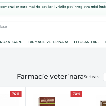
omenzilor este mai ridicat, iar livrările pot înregistra mici întâ
ROZATOARE
FARMACIE VETERINARA
FITOSANITARE
Farmacie veterinara
Sorteaza
70%
70%