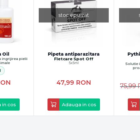
stoc epuizat
 Oil
Pipeta antiparazitara
Pyth
Fletcare Spot Off
ingrijirea pielii
animale
5x5ml
Solutie 
pro
l
RON
47,99
RON
75,99
 in cos
Adauga in cos