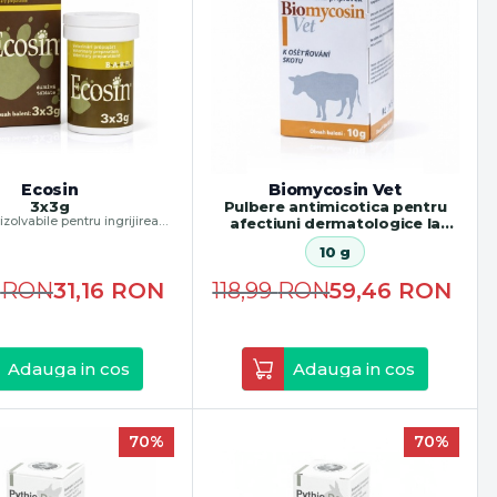
Ecosin
Biomycosin Vet
3x3g
Pulbere antimicotica pentru
zolvabile pentru ingrijirea
afectiuni dermatologice la
lanii, copitelor și ghearelor
animale
10 g
9
RON
31,16
RON
118,99
RON
59,46
RON
Adauga in cos
Adauga in cos
70%
70%