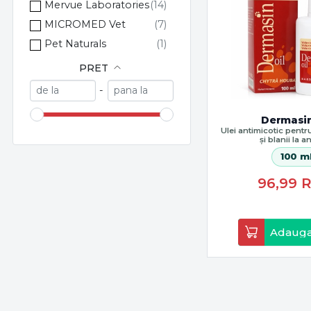
Mervue Laboratories
MICROMED Vet
Pet Naturals
Promedivet
PRET
Romvac
-
Vaco
Dermasin
Veyx - Pharma GmbH
Ulei antimicotic pentru 
și blanii la 
Zoeuticals
100 m
96,99
Adauga