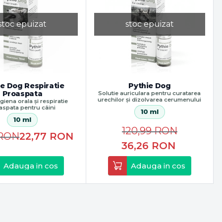
stoc epuizat
stoc epuizat
ie Dog Respiratie
Pythie Dog
Proaspata
Solutie auriculara pentru curatarea
urechilor și dizolvarea cerumenului
igiena orala și respiratie
aspata pentru câini
10 ml
10 ml
120,99
RON
RON
22,77
RON
36,26
RON
Adauga in cos
Adauga in cos