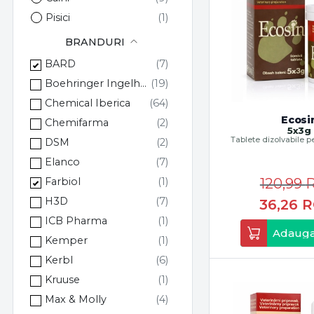
Pisici
BRANDURI
BARD
Boehringer Ingelheim
Chemical Iberica
Ecosi
Chemifarma
5x3g
Tablete dizolvabile pe
DSM
pielii, blanii, copitel
Elanco
120,99
Farbiol
H3D
36,26
R
ICB Pharma
Adauga
Kemper
Kerbl
Kruuse
Max & Molly