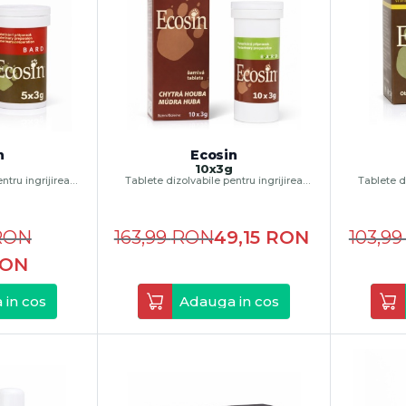
n
Ecosin
10x3g
ntru ingrijirea
Tablete dizolvabile pentru ingrijirea
Tablete di
or și ghearelor
pielii, blanii, copitelor și ghearelor
pielii, b
RON
163,99
RON
49,15
RON
103,9
ON
 in cos
Adauga in cos